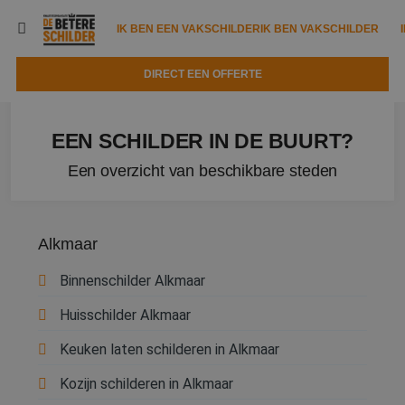
IK BEN EEN VAKSCHILDER
IK BEN VAKSCHILDER
DIRECT EEN OFFERTE
IK BEN EEN VAKSCHILDER
IK BEN VAKSCHILDER
EEN SCHILDER IN DE BUURT?
Documenten
IK ZOEK EEN VAKSCHILDER
VAKSCHILDER ZOEKEN
Een overzicht van beschikbare steden
Tools
Zoeken naar een schilder
DIRECT EEN OFFERTE
Kennisbank
Tips
Alkmaar
Over ons
Trainingen
Garantie
Binnenschilder Alkmaar
Nieuws & blog
Partners
Service
Huisschilder Alkmaar
Vacatures
Infopakket
Keuken laten schilderen in Alkmaar
Waarom de betere schilder?
Veelgestelde vragen
Kozijn schilderen in Alkmaar
Verfspuitbedrijf?
Binnenschilderwerk