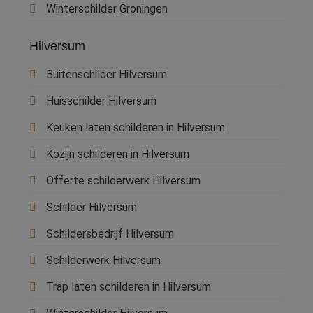
gebruikersaanmelding en accountbeheer. De
Winterschilder Groningen
website kan niet goed worden gebruikt zonder de
strikt noodzakelijke cookies.
Hilversum
Naam
Aanbieder
/
Domein
Vervaldatum
O
__cf_bm
30 minuten
D
Cloudflare Inc.
Buitenschilder Hilversum
w
.linkedin.com
o
t
Huisschilder Hilversum
m
Di
d
Keuken laten schilderen in Hilversum
g
t
Kozijn schilderen in Hilversum
o
v
Offerte schilderwerk Hilversum
PHPSESSID
Sessie
C
PHP.net
g
www.betereschilder.nl
ap
Schilder Hilversum
b
ta
Schildersbedrijf Hilversum
id
a
d
Schilderwerk Hilversum
w
Google Privacy Policy
o
v
Trap laten schilderen in Hilversum
ge
t
H