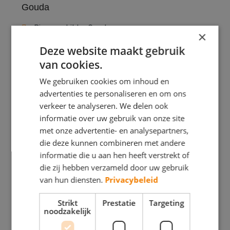
Gouda
Binnenschilder Gouda
×
Buitenschilder Gouda
Deze website maakt gebruik
van cookies.
Huisschilder Gouda
We gebruiken cookies om inhoud en
Keuken laten schilderen in Gouda
advertenties te personaliseren en om ons
verkeer te analyseren. We delen ook
Kozijn schilderen in Gouda
informatie over uw gebruik van onze site
Offerte schilderwerk Gouda
met onze advertentie- en analysepartners,
die deze kunnen combineren met andere
Schilder Gouda
informatie die u aan hen heeft verstrekt of
Schildersbedrijf Gouda
die zij hebben verzameld door uw gebruik
van hun diensten.
Privacybeleid
Schilderwerk Gouda
Strikt
Prestatie
Targeting
Trap laten schilderen in Gouda
noodzakelijk
Winterschilder Gouda