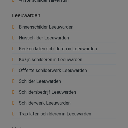
Winterschilder Hilversum
g
wi
g
Leeuwarden
n
w
ka
Binnenschilder Leeuwarden
vo
e
vo
Huisschilder Leeuwarden
b
e
s
Keuken laten schilderen in Leeuwarden
g
pa
Kozijn schilderen in Leeuwarden
CookieScriptConsent
4 weken 2
D
CookieScript
dagen
w
www.betereschilder.nl
Offerte schilderwerk Leeuwarden
d
Sc
o
Schilder Leeuwarden
c
v
Schildersbedrijf Leeuwarden
o
c
v
Schilderwerk Leeuwarden
Sc
n
co
Trap laten schilderen in Leeuwarden
li_gc
5 maanden 3
W
LinkedIn
weken
o
Corporation