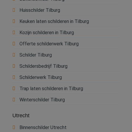
goede werking v
deze website.
Huisschilder Tilburg
SM
.c.clarity.ms
Sessie
Dit is een Micros
MSN 1st party co
Keuken laten schilderen in Tilburg
die we gebruike
het gebruik van 
website voor int
Kozijn schilderen in Tilburg
analyses te mete
ANONCHK
9 minuten 57
Deze cookie
Microsoft
Offerte schilderwerk Tilburg
seconden
verzamelt inform
Corporation
over hoe de
.c.clarity.ms
Schilder Tilburg
eindgebruiker de
website gebruikt
over eventuele
Schildersbedrijf Tilburg
advertenties die 
eindgebruiker
mogelijk heeft g
Schilderwerk Tilburg
voordat hij de
genoemde websi
bezocht.
Trap laten schilderen in Tilburg
Winterschilder Tilburg
Utrecht
Binnenschilder Utrecht