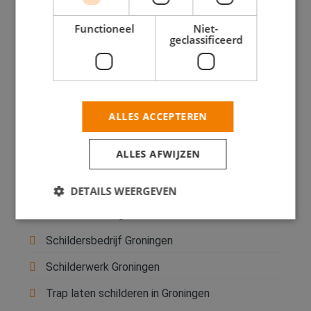
Groningen
Functioneel
Niet-
geclassificeerd
Binnenschilder Groningen
Buitenschilder Groningen
Huisschilder Groningen
ALLES ACCEPTEREN
Keuken laten schilderen in Groningen
ALLES AFWIJZEN
Kozijn schilderen in Groningen
Offerte schilderwerk Groningen
DETAILS WEERGEVEN
Schilder Groningen
Schildersbedrijf Groningen
Strikt noodzakelijk
Prestatie
Targeting
Schilderwerk Groningen
Functioneel
Niet-geclassificeerd
Trap laten schilderen in Groningen
Strikt noodzakelijke cookies maken de
kernfunctionaliteiten van de website mogelijk, zoals