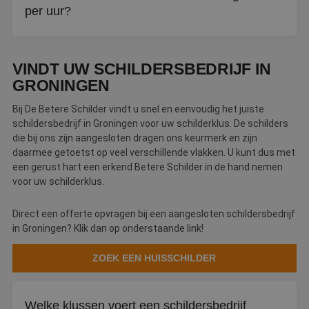
per uur?
Reken op een uurtarief tussen de €45 en €70. Een prijs
onder de €30 per uur is een waarschuwingssignaal.
VINDT UW SCHILDERSBEDRIJF IN
GRONINGEN
Bij De Betere Schilder vindt u snel en eenvoudig het juiste
schildersbedrijf in Groningen voor uw schilderklus. De schilders
die bij ons zijn aangesloten dragen ons keurmerk en zijn
daarmee getoetst op veel verschillende vlakken. U kunt dus met
een gerust hart een erkend Betere Schilder in de hand nemen
voor uw schilderklus.
Direct een offerte opvragen bij een aangesloten schildersbedrijf
in Groningen? Klik dan op onderstaande link!
ZOEK EEN HUISSCHILDER
Welke klussen voert een schildersbedrijf