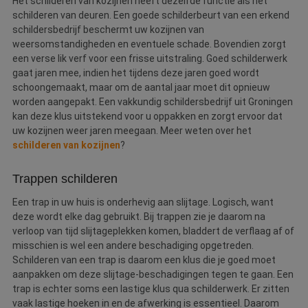
Het schilderen van kozijnen heeft dezelfde functie als het
schilderen van deuren. Een goede schilderbeurt van een erkend
schildersbedrijf beschermt uw kozijnen van
weersomstandigheden en eventuele schade. Bovendien zorgt
een verse lik verf voor een frisse uitstraling. Goed schilderwerk
gaat jaren mee, indien het tijdens deze jaren goed wordt
schoongemaakt, maar om de aantal jaar moet dit opnieuw
worden aangepakt. Een vakkundig schildersbedrijf uit Groningen
kan deze klus uitstekend voor u oppakken en zorgt ervoor dat
uw kozijnen weer jaren meegaan. Meer weten over het
schilderen van kozijnen
?
Trappen schilderen
Een trap in uw huis is onderhevig aan slijtage. Logisch, want
deze wordt elke dag gebruikt. Bij trappen zie je daarom na
verloop van tijd slijtageplekken komen, bladdert de verflaag af of
misschien is wel een andere beschadiging opgetreden.
Schilderen van een trap is daarom een klus die je goed moet
aanpakken om deze slijtage-beschadigingen tegen te gaan. Een
trap is echter soms een lastige klus qua schilderwerk. Er zitten
vaak lastige hoeken in en de afwerking is essentieel. Daarom