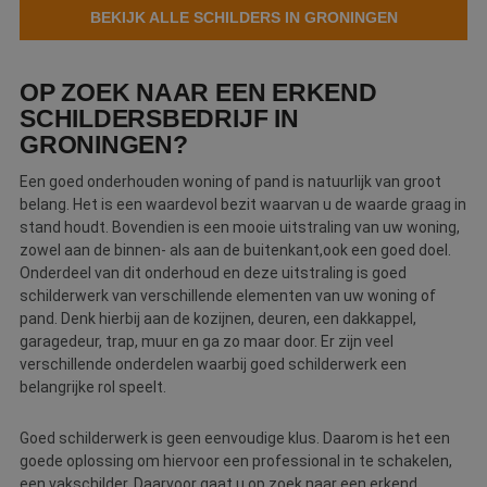
BEKIJK ALLE SCHILDERS IN GRONINGEN
Webshop
Contact
OP ZOEK NAAR EEN ERKEND
SCHILDERSBEDRIJF IN
Magazines
GRONINGEN?
Een goed onderhouden woning of pand is natuurlijk van groot
belang. Het is een waardevol bezit waarvan u de waarde graag in
stand houdt. Bovendien is een mooie uitstraling van uw woning,
zowel aan de binnen- als aan de buitenkant,ook een goed doel.
Onderdeel van dit onderhoud en deze uitstraling is goed
schilderwerk van verschillende elementen van uw woning of
pand. Denk hierbij aan de kozijnen, deuren, een dakkappel,
garagedeur, trap, muur en ga zo maar door. Er zijn veel
verschillende onderdelen waarbij goed schilderwerk een
belangrijke rol speelt.
Goed schilderwerk is geen eenvoudige klus. Daarom is het een
goede oplossing om hiervoor een professional in te schakelen,
een vakschilder. Daarvoor gaat u op zoek naar een erkend