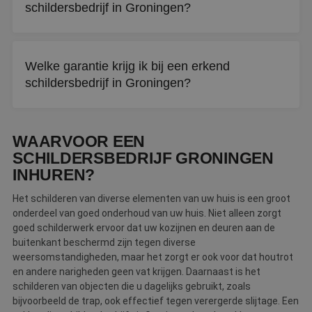
schildersbedrijf in Groningen?
Let op kwaliteit, garantievoorwaarden en
klantbeoordelingen. Een erkend schildersbedrijf is
Welke garantie krijg ik bij een erkend
getoetst op diplomering en vakmanschap.
schildersbedrijf in Groningen?
U ontvangt een officieel garantiecertificaat bij oplevering.
Bij klachten kunt u bovendien klachtenbemiddeling
WAARVOOR EEN
inschakelen.
SCHILDERSBEDRIJF GRONINGEN
INHUREN?
Het schilderen van diverse elementen van uw huis is een groot
onderdeel van goed onderhoud van uw huis. Niet alleen zorgt
goed schilderwerk ervoor dat uw kozijnen en deuren aan de
buitenkant beschermd zijn tegen diverse
weersomstandigheden, maar het zorgt er ook voor dat houtrot
en andere narigheden geen vat krijgen. Daarnaast is het
schilderen van objecten die u dagelijks gebruikt, zoals
bijvoorbeeld de trap, ook effectief tegen verergerde slijtage. Een