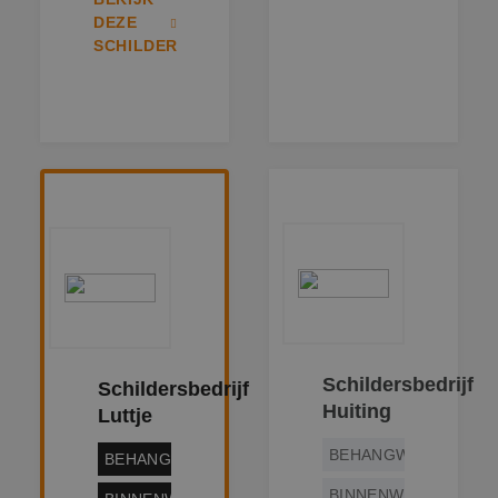
synchroniseert t
veel verschillend
DEZE
Microsoft-domei
SCHILDER
waardoor gebrui
kunnen worden
gevolgd.
SRM_B
1 jaar
Dit is een Micros
Microsoft
MSN 1st party co
Corporation
die zorgt voor de
.c.bing.com
goede werking v
deze website.
SM
.c.clarity.ms
Sessie
Dit is een Micros
MSN 1st party co
die we gebruike
het gebruik van 
website voor int
analyses te mete
ANONCHK
9 minuten 57
Deze cookie
Microsoft
seconden
verzamelt inform
Corporation
over hoe de
.c.clarity.ms
eindgebruiker de
website gebruikt
Schildersbedrijf
Schildersbedrijf
over eventuele
Huiting
advertenties die 
Luttje
eindgebruiker
mogelijk heeft g
BEHANGWERK
voordat hij de
BEHANGWERK
genoemde websi
bezocht.
BINNENWERK