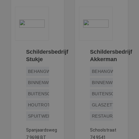
Schildersbedrijf
Schildersbedrijf
Stukje
Akkerman
BEHANGWERK
BEHANGWERK
BINNENWERK
BINNENWERK
BUITENSCHILDERWERK
BUITENSCHILDERWE
HOUTROTREPARATIE
GLASZETTEN
SPUITWERK
RESTAURATIEWERK
Spanjaardsweg
Schoolstraat
7 9698 BT
74 9541