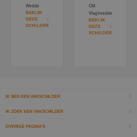
Wedde
CM
BEKIJK
Vlagtwedde
DEZE
BEKIJK
SCHILDER
DEZE
SCHILDER
IK BEN EEN VAKSCHILDER
Inschrijven als schilder
IK ZOEK EEN VAKSCHILDER
Documenten
Zoek naar schilder
OVERIGE PAGINA'S