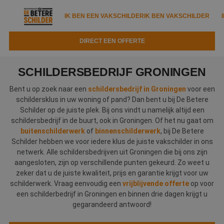
IK BEN EEN VAKSCHILDER
IK BEN VAKSCHILDER
DIRECT EEN OFFERTE
IK BEN EEN VAKSCHILDER
IK BEN VAKSCHILDER
SCHILDERSBEDRIJF GRONINGEN
Documenten
IK ZOEK EEN VAKSCHILDER
VAKSCHILDER ZOEKEN
Bent u op zoek naar een
schildersbedrijf in Groningen
voor een
schildersklus in uw woning of pand? Dan bent u bij De Betere
Tools
Zoeken naar een schilder
Schilder op de juiste plek. Bij ons vindt u namelijk altijd een
DIRECT EEN OFFERTE
schildersbedrijf in de buurt, ook in Groningen. Of het nu gaat om
Kennisbank
Tips
buitenschilderwerk
of
binnenschilderwerk
, bij De Betere
Schilder hebben we voor iedere klus de juiste vakschilder in ons
Over ons
Trainingen
Garantie
netwerk. Alle schildersbedrijven uit Groningen die bij ons zijn
aangesloten, zijn op verschillende punten gekeurd. Zo weet u
Nieuws & blog
Partners
Service
zeker dat u de juiste kwaliteit, prijs en garantie krijgt voor uw
schilderwerk. Vraag eenvoudig een
vrijblijvende offerte
op voor
Vacatures
Infopakket
een schilderbedrijf in Groningen en binnen drie dagen krijgt u
Waarom de betere schilder?
gegarandeerd antwoord!
Veelgestelde vragen
Verfspuitbedrijf?
Binnenschilderwerk