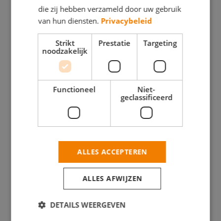
die zij hebben verzameld door uw gebruik
BINNENWERK
BUITENSCHILDERWE
van hun diensten.
Privacybeleid
BUITENSCHILDERWERK
GLASZETTEN
Strikt
Prestatie
Targeting
GLASZETTEN
noodzakelijk
HOUTROTREPARATIE
HOUTROTREPARATIE
Stavangerweg
43- 15
Klaas
Functioneel
Niet-
geclassificeerd
9723 JC
Schipperlaan
Groningen
12 9731
BEKIJK
KD
DEZE
Groningen
SCHILDER
BEKIJK
ALLES ACCEPTEREN
DEZE
SCHILDER
ALLES AFWIJZEN
DETAILS WEERGEVEN