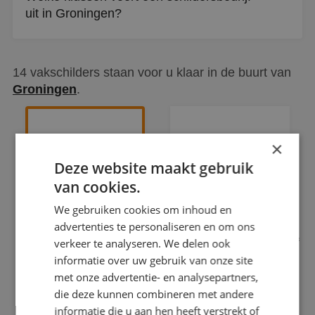
uit in Groningen?
Van kozijnen en deuren tot trappen, muren en dakkapellen.
Zowel binnen- als buitenschilderwerk valt onder het
14 vakschilders staan voor u klaar in de buurt van
werkgebied.
Groningen
.
×
Deze website maakt gebruik
van cookies.
We gebruiken cookies om inhoud en
advertenties te personaliseren en om ons
Schildersbedrijf
verkeer te analyseren. We delen ook
Van der
Maris
informatie over uw gebruik van onze site
Burch
met onze advertentie- en analysepartners,
Schilderwerken
BEHANGWERK
die deze kunnen combineren met andere
BEHANGWERK
informatie die u aan hen heeft verstrekt of
BINNENWERK