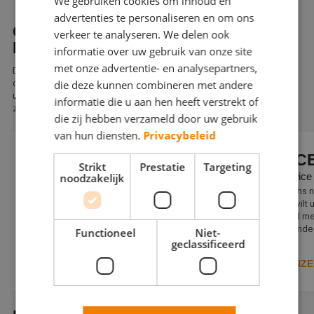
We gebruiken cookies om inhoud en
advertenties te personaliseren en om ons
GOED UIT DE VERF MET EEN
verkeer te analyseren. We delen ook
ERKEND BETERE SCHILDER
informatie over uw gebruik van onze site
met onze advertentie- en analysepartners,
Door ons jarenlange streven naar vakmanschap én door alle voordelen
die u hebt met een erkend Betere Schilder, kunt u met een gerust hart
die deze kunnen combineren met andere
uw sleutel overdragen aan een erkend Betere Schilder. Wilt u ook de
informatie die u aan hen heeft verstrekt of
zekerheid van kwaliteit, service en garantie?
die zij hebben verzameld door uw gebruik
van hun diensten.
Privacybeleid
KWALITEIT
SERVIC
Strikt
Prestatie
Targeting
Welke kwaliteit kan ik verwachten?
Welke service
noodzakelijk
Kwalitatief schilderwerk is een vereiste voor
Komt u ergens ni
een erkend Betere Schilder. U kiest voor
schilder of wilt
zekerheid en kan een sublieme afwerking
denken altijd m
verwachten.
een uitstekende 
Functioneel
Niet-
geclassificeerd
BEKIJK ONZE KWALITEIT
BEKIJK ONZE