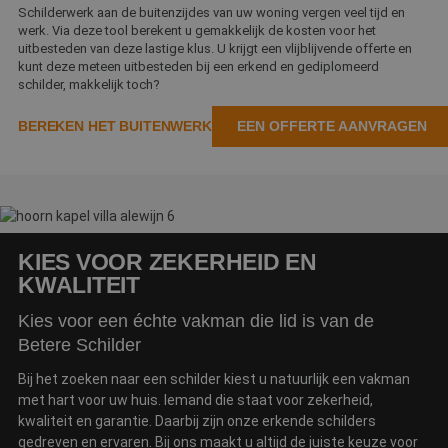
Di
Schilderwerk aan de buitenzijdes van uw woning vergen veel tijd en
d
werk. Via deze tool berekent u gemakkelijk de kosten voor het
g
uitbesteden van deze lastige klus. U krijgt een vlijblijvende offerte en
t
o
kunt deze meteen uitbesteden bij een erkend en gediplomeerd
v
schilder, makkelijk toch?
PHPSESSID
Sessie
C
PHP.net
g
www.betereschilder.nl
BEREKEN HET BUITENWERK
EEN OFFERTE AANVRAGEN
ap
b
ta
id
a
d
w
Google Privacy Policy
o
v
KIES VOOR ZEKERHEID EN
ge
t
KWALITEIT
H
g
Kies voor een échte vakman die lid is van de
wi
g
Betere Schilder
n
w
ka
Bij het zoeken naar een schilder kiest u natuurlijk een vakman
vo
met hart voor uw huis. Iemand die staat voor zekerheid,
e
vo
kwaliteit en garantie. Daarbij zijn onze erkende schilders
b
gedreven en ervaren. Bij ons maakt u altijd de juiste keuze voor
e