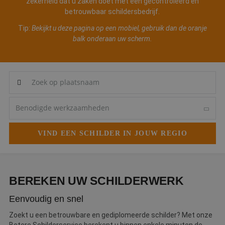
zekerheid dat u zaken doet met een gecontroleerd en
Webshop
betrouwbaar schildersbedrijf.
Tip:
Bekijkt u deze pagina op een mobiel, gebruik dan de oranje
Contact
balk onderaan uw scherm.
Magazines
BEREKEN UW SCHILDERWERK
Eenvoudig en snel
Zoekt u een betrouwbare en gediplomeerde schilder? Met onze