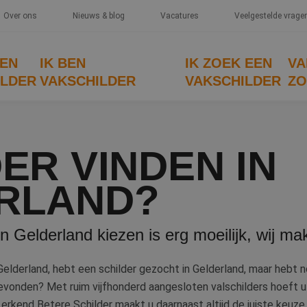
Over ons
Nieuws & blog
Vacatures
Veelgestelde vrage
EEN
IK BEN
IK ZOEK EEN
VA
ILDER
VAKSCHILDER
VAKSCHILDER
ZO
ER VINDEN IN
RLAND?
in Gelderland kiezen is erg moeilijk, wij ma
Gelderland, hebt een schilder gezocht in Gelderland, maar hebt 
evonden? Met ruim vijfhonderd aangesloten valschilders hoeft u
 erkend Betere Schilder maakt u daarnaast altijd de juiste keuze.