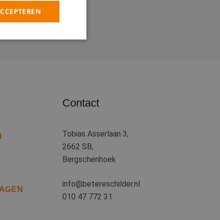
ACCEPTEREN
rd
elding en
Contact
heid te maken
oor de website, om
 het gebruik van
Tobias Asserlaan 3,
N
2662 SB,
 basis van de PHP-
ene doeleinden die
Bergschenhoek
kerssessies te
een willekeurig
uikt, kan specifiek
info@betereschilder.nl
eld is het behouden
RAGEN
iker tussen
010 47 772 31
kie-Script.com-
oekers te