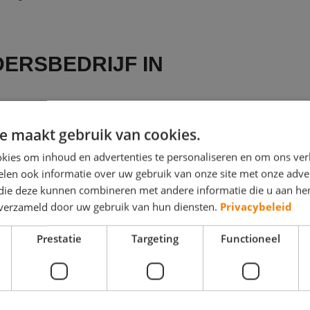
DERSBEDRIJF IN
de regio Gelderland voor u op een rijtje
e maakt gebruik van cookies.
n, of u nu in Gelderland of in een
kies om inhoud en advertenties te personaliseren en om ons ver
 een schildersbedrijf uit Gelderland
len ook informatie over uw gebruik van onze site met onze adver
iverse werkzaamheden of
 die deze kunnen combineren met andere informatie die u aan hen
n verzameld door uw gebruik van hun diensten.
Privacybeleid
Prestatie
Targeting
Functioneel
kunt u niet de juiste vinden? Bekijk dan
lle
of
Amersfoort
?