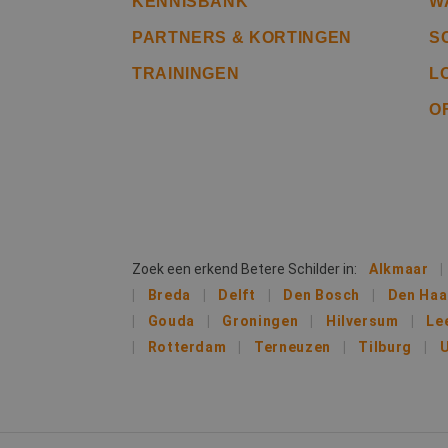
KENNISBANK
W
PARTNERS & KORTINGEN
S
li_gc
TRAININGEN
L
O
Naam
Naam
fp_user_id
Aanb
Naam
Dome
_ga_312XTDEH0W
_gcl_au
Goog
.bete
_ga
Zoek een erkend Betere Schilder in:
Alkmaar
IDE
Goog
Breda
Delft
Den Bosch
Den Ha
.doub
Gouda
Groningen
Hilversum
Le
Rotterdam
Terneuzen
Tilburg
U
lidc
Micr
_clsk
Corp
.link
MUID
Micr
Corp
_clck