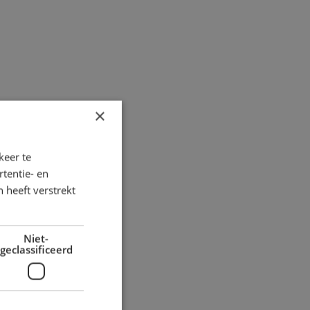
×
keer te
tentie- en
 heeft verstrekt
Niet-
geclassificeerd