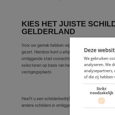
KIES HET JUISTE SCHIL
GELDERLAND
Voor uw gemak hebben wij alle schildersbedrijven in 
Deze websit
gezet. Hierdoor kunt u altijd een heldere keuze make
We gebruiken coo
omliggende stad voorachtig bent. U kunt gemakkelijk
analyseren. We de
selecteren op basis van het klantenreviewcijfer, d
analysepartners,
vestigingsplaats.
of die zij hebbe
Strikt
noodzakelijk
Heeft u een schilderbedrijf nodig in Gelderland maar 
andere schilders in omliggende gebieden zoals:
Zwo