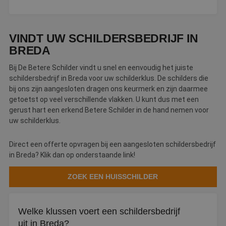
kernfunctionaliteiten van de website mogelijk, zoals
gebruikersaanmelding en accountbeheer. De
website kan niet goed worden gebruikt zonder de
Reken op een uurtarief tussen de €45 en €70. Een prijs
strikt noodzakelijke cookies.
onder de €30 per uur is een waarschuwingssignaal.
VINDT UW SCHILDERSBEDRIJF IN
Naam
Aanbieder
/
Domein
Vervaldatum
O
BREDA
__cf_bm
30 minuten
D
Cloudflare Inc.
w
.linkedin.com
Bij De Betere Schilder vindt u snel en eenvoudig het juiste
o
t
schildersbedrijf in Breda voor uw schilderklus. De schilders die
m
bij ons zijn aangesloten dragen ons keurmerk en zijn daarmee
Di
d
getoetst op veel verschillende vlakken. U kunt dus met een
g
gerust hart een erkend Betere Schilder in de hand nemen voor
t
o
uw schilderklus.
v
PHPSESSID
Sessie
C
PHP.net
Direct een offerte opvragen bij een aangesloten schildersbedrijf
g
www.betereschilder.nl
in Breda? Klik dan op onderstaande link!
ap
b
ta
id
ZOEK EEN HUISSCHILDER
a
d
w
Google Privacy Policy
o
Welke klussen voert een schildersbedrijf
v
ge
uit in Breda?
t