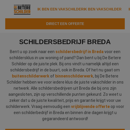
IK BEN EEN VAKSCHILDER
IK BEN VAKSCHILDER
DIRECT EEN OFFERTE
IK BEN EEN VAKSCHILDER
IK BEN VAKSCHILDER
SCHILDERSBEDRIJF BREDA
Documenten
IK ZOEK EEN VAKSCHILDER
VAKSCHILDER ZOEKEN
Bent u op zoek naar een
schildersbedrijf in Breda
voor een
schildersklus in uw woning of pand? Dan bent u bij De Betere
Tools
Zoeken naar een schilder
Schilder op de juiste plek. Bij ons vindt u namelijk altijd een
DIRECT EEN OFFERTE
schildersbedrijf in de buurt, ook in Breda. Of het nu gaat om
Kennisbank
Tips
buitenschilderwerk
of
binnenschilderwerk
, bij De Betere
Schilder hebben we voor iedere klus de juiste vakschilder in ons
Over ons
Trainingen
Garantie
netwerk. Alle schildersbedrijven uit Breda die bij ons zijn
aangesloten, zijn op verschillende punten gekeurd. Zo weet u
Nieuws & blog
Partners
Service
zeker dat u de juiste kwaliteit, prijs en garantie krijgt voor uw
schilderwerk. Vraag eenvoudig een
vrijblijvende offerte
op voor
Vacatures
Infopakket
een schilderbedrijf in Breda en binnen drie dagen krijgt u
Waarom de betere schilder?
gegarandeerd antwoord!
Veelgestelde vragen
Verfspuitbedrijf?
Binnenschilderwerk