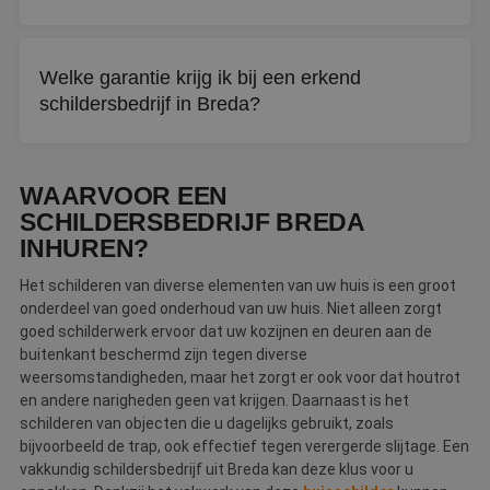
Let op kwaliteit, garantievoorwaarden en
klantbeoordelingen. Een erkend schildersbedrijf is
Welke garantie krijg ik bij een erkend
getoetst op diplomering en vakmanschap.
schildersbedrijf in Breda?
U ontvangt een officieel garantiecertificaat bij oplevering.
Bij klachten kunt u bovendien klachtenbemiddeling
WAARVOOR EEN
inschakelen.
SCHILDERSBEDRIJF BREDA
INHUREN?
Het schilderen van diverse elementen van uw huis is een groot
onderdeel van goed onderhoud van uw huis. Niet alleen zorgt
goed schilderwerk ervoor dat uw kozijnen en deuren aan de
buitenkant beschermd zijn tegen diverse
weersomstandigheden, maar het zorgt er ook voor dat houtrot
en andere narigheden geen vat krijgen. Daarnaast is het
schilderen van objecten die u dagelijks gebruikt, zoals
bijvoorbeeld de trap, ook effectief tegen verergerde slijtage. Een
vakkundig schildersbedrijf uit Breda kan deze klus voor u