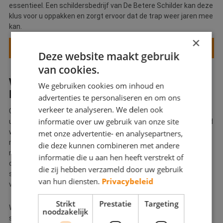
essentieel. Een schildersbedrijf van De Betere Schilder kan deze
klus voor u oppakken en zorgt ervoor dat de trap weer jaren mee
kan.
×
TRAPPEN SCHILDEREN
Deze website maakt gebruik
van cookies.
WAT KOST EEN SCHILDERSBEDRIJF
We gebruiken cookies om inhoud en
IN BREDA?
advertenties te personaliseren en om ons
verkeer te analyseren. We delen ook
Goed
schilderwerk
van een professioneel schildersbedrijf is
informatie over uw gebruik van onze site
uiteraard niet gratis. Het is een investering in uw woning of pand
waar u jaren mee vooruit kunt. Schilders hebben kosten te
met onze advertentie- en analysepartners,
maken voor hun werk: arbeidsuren, materialen, afdrachten en
die deze kunnen combineren met andere
meer. Het is logisch als u, naast kwaliteit, service en garantie,
informatie die u aan hen heeft verstrekt of
ook op de prijs let bij het maken van uw keuze voor een
die zij hebben verzameld door uw gebruik
schildersbedrijf. Daarom kunt u bij De Betere Schilder offertes
van hun diensten.
Privacybeleid
van verschillende schildersbedrijven met elkaar vergelijken.
Strikt
Prestatie
Targeting
We willen u echter toch een idee geven van de kosten van een
noodzakelijk
schildersbedrijf voor uw klus. De prijs van schilderwerk is