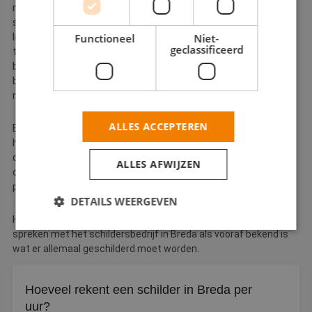
natuurlijk afhankelijk van de grootte van de klus. Wilt u
simpelweg een trap of deur laten schilderen, dan zal de prijs
Functioneel
Niet-
lager uitvallen dan wanneer u uw complete woning van top tot
geclassificeerd
teen wil laten schilderen. Ook het verschil tussen buiten- en
binnenschilderwerk ziet u terug in de prijs. Voor
buitenschilderwerk zijn andere verf en materialen nodig, die
meer kosten met zich meebrengen.
ALLES ACCEPTEREN
Een schilderbedrijf betaalt u normaal gesproken per uur. U mag
hierbij uitgaan van een prijs tussen de €45 en €70 per uur. Let op
dat u niet direct voor de goedkoopste optie gaat, want een prijs
ALLES AFWIJZEN
onder de €30 per uur betekent dat een
schilder
zijn eigen
premies en afdrachten niet kan betalen.
DETAILS WEERGEVEN
Het is uiteraard ook mogelijk om vooraf een totaalbedrag af te
spreken met het schildersbedrijf in Breda als vooraf bekend is
wat er allemaal geschilderd moet worden.
Strikt noodzakelijk
Prestatie
Targeting
Functioneel
Niet-geclassificeerd
Hoeveel rekent een schilder in Breda per
Strikt noodzakelijke cookies maken de
uur?