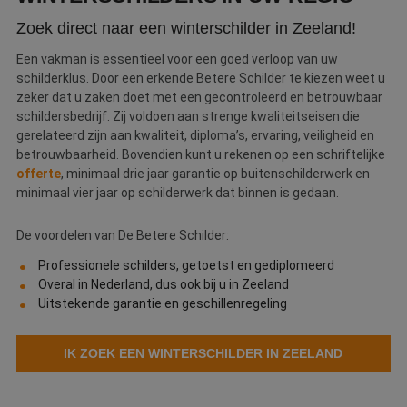
v
Zoek direct naar een winterschilder in Zeeland!
PHPSESSID
Sessie
C
PHP.net
g
www.betereschilder.nl
Een vakman is essentieel voor een goed verloop van uw
ap
b
schilderklus. Door een erkende Betere Schilder te kiezen weet u
ta
zeker dat u zaken doet met een gecontroleerd en betrouwbaar
id
a
schildersbedrijf. Zij voldoen aan strenge kwaliteitseisen die
d
gerelateerd zijn aan kwaliteit, diploma’s, ervaring, veiligheid en
w
Google Privacy Policy
o
betrouwbaarheid. Bovendien kunt u rekenen op een schriftelijke
v
offerte
, minimaal drie jaar garantie op buitenschilderwerk en
ge
t
minimaal vier jaar op schilderwerk dat binnen is gedaan.
H
g
wi
De voordelen van De Betere Schilder:
g
n
w
Professionele schilders, getoetst en gediplomeerd
ka
Overal in Nederland, dus ook bij u in Zeeland
vo
e
Uitstekende garantie en geschillenregeling
vo
b
e
s
IK ZOEK EEN WINTERSCHILDER IN ZEELAND
g
pa
CookieScriptConsent
4 weken 2
D
CookieScript