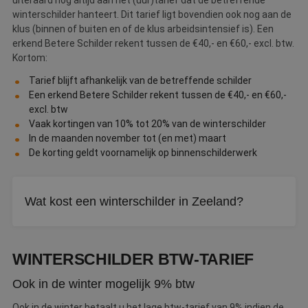
uiteraard nog altijd aan het (uur)tarief dat de betreffende
winterschilder hanteert. Dit tarief ligt bovendien ook nog aan de
klus (binnen of buiten en of de klus arbeidsintensief is). Een
erkend Betere Schilder rekent tussen de €40,- en €60,- excl. btw.
Kortom:
Tarief blijft afhankelijk van de betreffende schilder
Een erkend Betere Schilder rekent tussen de €40,- en €60,-
excl. btw
Vaak kortingen van 10% tot 20% van de winterschilder
In de maanden november tot (en met) maart
De korting geldt voornamelijk op binnenschilderwerk
Wat kost een winterschilder in Zeeland?
Een erkend Betere Schilder rekent tussen de €40 en €60
per uur excl. btw. In de wintermaanden geldt daar vaak nog
WINTERSCHILDER BTW-TARIEF
een korting bovenop.
Ook in de winter mogelijk 9% btw
Ook in de winter betaalt u het lage btw-tarief van 9% indien de