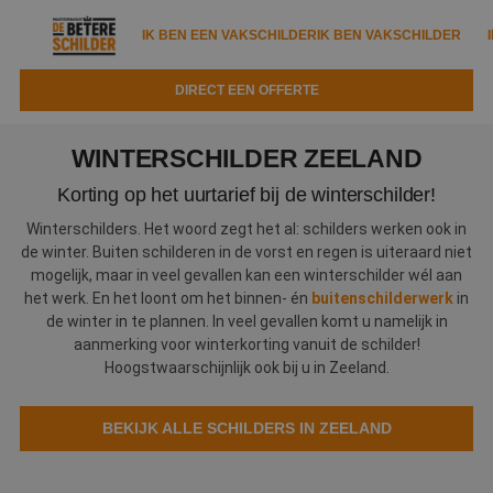
IK BEN EEN VAKSCHILDER
IK BEN VAKSCHILDER
DIRECT EEN OFFERTE
IK BEN EEN VAKSCHILDER
IK BEN VAKSCHILDER
WINTERSCHILDER ZEELAND
Documenten
IK ZOEK EEN VAKSCHILDER
VAKSCHILDER ZOEKEN
Korting op het uurtarief bij de winterschilder!
Tools
Winterschilders. Het woord zegt het al: schilders werken ook in
Zoeken naar een schilder
DIRECT EEN OFFERTE
de winter. Buiten schilderen in de vorst en regen is uiteraard niet
mogelijk, maar in veel gevallen kan een winterschilder wél aan
Kennisbank
Tips
het werk. En het loont om het binnen- én
buitenschilderwerk
in
Over ons
de winter in te plannen. In veel gevallen komt u namelijk in
Trainingen
Garantie
aanmerking voor winterkorting vanuit de schilder!
Hoogstwaarschijnlijk ook bij u in Zeeland.
Nieuws & blog
Partners
Service
Vacatures
Infopakket
BEKIJK ALLE SCHILDERS IN ZEELAND
Waarom de betere schilder?
Veelgestelde vragen
Verfspuitbedrijf?
Binnenschilderwerk