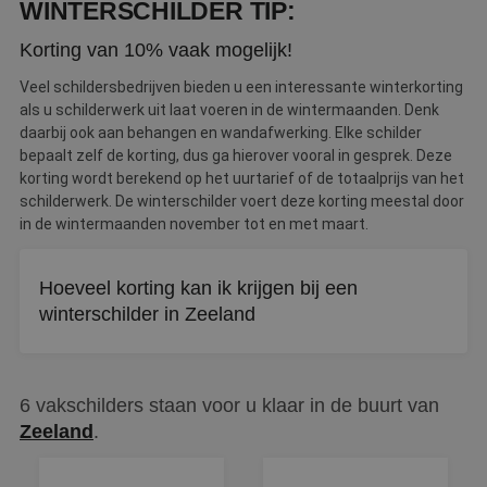
WINTERSCHILDER TIP:
dagen
w
www.betereschilder.nl
d
Sc
Korting van 10% vaak mogelijk!
o
c
Veel schildersbedrijven bieden u een interessante winterkorting
v
o
als u schilderwerk uit laat voeren in de wintermaanden. Denk
c
daarbij ook aan behangen en wandafwerking. Elke schilder
v
Sc
bepaalt zelf de korting, dus ga hierover vooral in gesprek. Deze
n
korting wordt berekend op het uurtarief of de totaalprijs van het
co
schilderwerk. De winterschilder voert deze korting meestal door
li_gc
5 maanden 3
W
LinkedIn
in de wintermaanden november tot en met maart.
weken
o
Corporation
v
.linkedin.com
sl
g
Hoeveel korting kan ik krijgen bij een
co
es
winterschilder in Zeeland
d
Winterschilders bieden vaak 10% tot 20% korting op
binnenschilderwerk. De exacte korting verschilt per
6 vakschilders staan voor u klaar in de buurt van
schilder, dus vraag hier vooraf naar.
Aanbieder
/
Naam
Vervaldatum
Omschrijving
Zeeland
.
Domein
Aanbieder
/
Naam
Vervaldatum
Omschrijv
Domein
fp_user_id
.betereschilder.nl
1 jaar 1
maand
_ga_312XTDEH0W
.betereschilder.nl
1 jaar 1
Deze cook