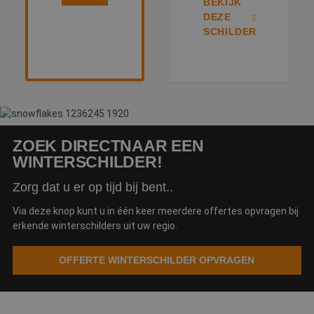
advertenties die 
BEKIJK
eindgebruiker
DEZE
mogelijk heeft g
voordat hij de
SCHILDER
genoemde websi
bezocht.
ZOEK DIRECT
NAAR EEN
WINTERSCHILDER!
Zorg dat u er op tijd bij bent..
Via deze knop kunt u in één keer meerdere offertes opvragen bij
erkende winterschilders uit uw regio.
OFFERTE WINTERSCHILDER OPVRAGEN