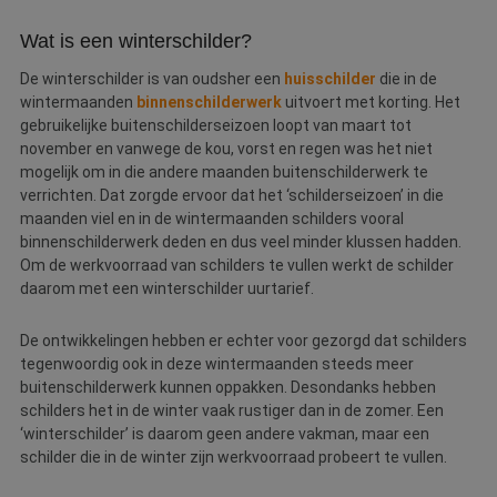
maart. In deze maanden bieden veel schilders korting op
Wat is een winterschilder?
met name binnenschilderwerk.
De winterschilder is van oudsher een
huisschilder
die in de
wintermaanden
binnenschilderwerk
uitvoert met korting. Het
gebruikelijke buitenschilderseizoen loopt van maart tot
november en vanwege de kou, vorst en regen was het niet
mogelijk om in die andere maanden buitenschilderwerk te
verrichten. Dat zorgde ervoor dat het ‘schilderseizoen’ in die
maanden viel en in de wintermaanden schilders vooral
binnenschilderwerk deden en dus veel minder klussen hadden.
Om de werkvoorraad van schilders te vullen werkt de schilder
daarom met een winterschilder uurtarief.
De ontwikkelingen hebben er echter voor gezorgd dat schilders
tegenwoordig ook in deze wintermaanden steeds meer
buitenschilderwerk kunnen oppakken. Desondanks hebben
schilders het in de winter vaak rustiger dan in de zomer. Een
‘winterschilder’ is daarom geen andere vakman, maar een
schilder die in de winter zijn werkvoorraad probeert te vullen.