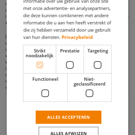
informatie over uw gebruik van onze site
winter de voornaamste reden dat schilders in de winter het een
met onze advertentie- en analysepartners,
stuk rustiger hadden. Schilderen aan de buitenkant was tijdens
die deze kunnen combineren met andere
de winter eigenlijk geen optie. Tegenwoordig is dit anders en zijn
informatie die u aan hen heeft verstrekt of
er meerdere opties om dit op een goede manier te kunnen doen.
die zij hebben verzameld door uw gebruik
van hun diensten.
Privacybeleid
Door het gebruik van de 4-seizoensverven kan een
winterschilder ook buitenschilderwerk aannemen. Omdat de
verf sneller droogt en goed tegen lage temperaturen en vochtig
Strikt
Prestatie
Targeting
noodzakelijk
weer kan, is de impact van het weer minder groot. Zelfs als er
extremere weersomstandigheden de kop op steken, kan de
winterschilder het buitenschilderwerk op de juiste manier
afdekken om dit beschermen. Eventuele regen of vrieskou
Functioneel
Niet-
wordt zo opgevangen en het werk kan worden doorgezet als dit
geclassificeerd
weer is gepasseerd.
Kan een schilder 's winters buiten werken
in Zeeland?
ALLES ACCEPTEREN
Ja, met 4-seizoensverf is buitenschilderwerk mogelijk tot
temperaturen rond 0°C. Het oppervlak moet wel droog zijn
ALLES AFWIJZEN