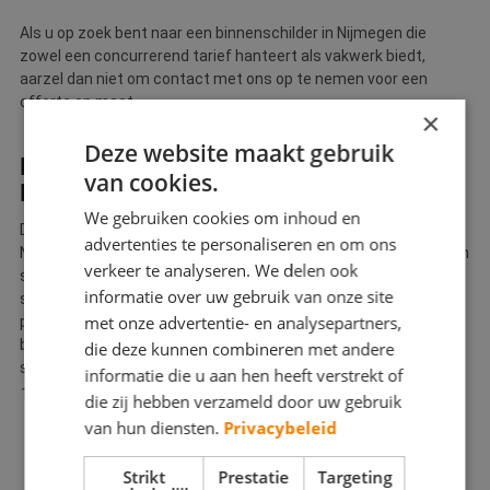
Als u op zoek bent naar een binnenschilder in Nijmegen die
zowel een concurrerend tarief hanteert als vakwerk biedt,
aarzel dan niet om contact met ons op te nemen voor een
offerte op maat.
×
Deze website maakt gebruik
DE WERKZAAMHEDEN VAN DE
van cookies.
BETERE SCHILDER IN NIJMEGEN
We gebruiken cookies om inhoud en
De schilders die verbonden zijn aan De Betere Schilder in
advertenties te personaliseren en om ons
Nijmegen staan bekend om hun toewijding aan vakmanschap en
verkeer te analyseren. We delen ook
service van topkwaliteit. Onze schilders begrijpen dat elke
informatie over uw gebruik van onze site
schilderklus een opzichzelfstaand project is dat een
met onze advertentie- en analysepartners,
professionele aanpak vereist om de beste resultaten te
behalen. Hieronder staan enkele werkzaamheden waarin onze
die deze kunnen combineren met andere
schilders uitblinken:
informatie die u aan hen heeft verstrekt of
Interieur schilderwerk
die zij hebben verzameld door uw gebruik
Onze schilders zijn specialisten in het transformeren van
van hun diensten.
Privacybeleid
binnenruimtes. Of het nu gaat om het schilderen van muren,
plafonds of deuren, de professionals die aangesloten zijn bij
Strikt
Prestatie
Targeting
De Betere Schilder zorgen ervoor dat uw interieur er prachtig