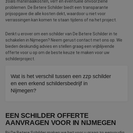
zoals materiaalkosten, verf en eventuele onvoorziene
problemen. De Betere Schilder biedt een transparante
prijsopgave die alle kosten dekt, waardoor u niet voor
verrassingen kan komen te staan tijdens of na het project.
Denkt u erover om een schilder van De Betere Schilder in te
schakelen in Nijmegen? Neem gerust contact met ons op. We
bieden deskundig advies en stellen graag een vrijblijvende
offerte voor u op om de beste keuze te maken voor uw
schilderproject.
Wat is het verschil tussen een zzp schilder
en een erkend schildersbedrijf in
Nijmegen?
Een zzp schilder werkt als eenmansbedrijf en kan
flexibeler zijn bij kleine klussen. Een erkend schildersbedrijf
EEN SCHILDER OFFERTE
biedt vaak meer zekerheid door garantiebepalingen,
AANVRAGEN VOOR IN NIJMEGEN
klachtenbemiddeling en getoetst vakmanschap.
Bij De Betere Schilder maken we het voor u graag zo eenvoudig