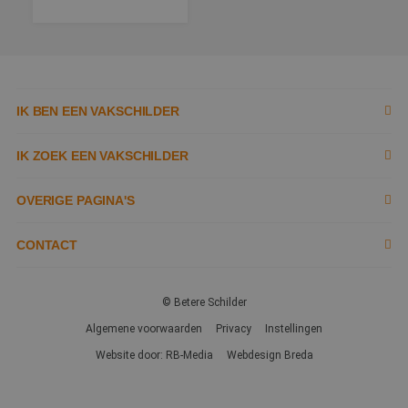
IK BEN EEN VAKSCHILDER
Inschrijven als schilder
IK ZOEK EEN VAKSCHILDER
Documenten
Zoek naar schilder
OVERIGE PAGINA'S
Tools
Tips
Contact opnemen
CONTACT
Kennisbank
Tobias Asserlaan 3,
Garantie
Over ons
2662 SB,
© Betere Schilder
Partners & kortingen
Bergschenhoek
Service
Ons team
Algemene voorwaarden
Privacy
Instellingen
Trainingen
Website door: RB-Media
Webdesign Breda
Waarom De Betere Schilder?
Veelgestelde vragen
info@betereschilder.nl
Locaties
Vacatures
010 47 772 31