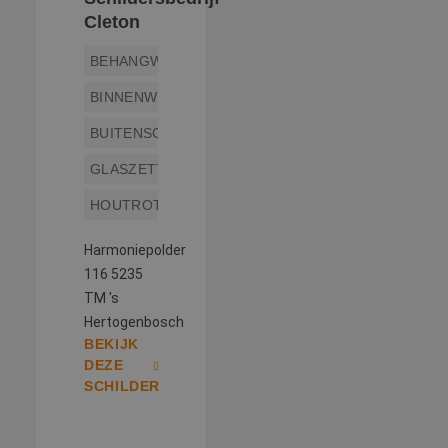
Cleton
BEHANGWERK
BINNENWERK
BUITENSCHILDERWERK
GLASZETTEN
HOUTROTREPARATIE
Harmoniepolder
116 5235
TM 's
Hertogenbosch
BEKIJK
DEZE
SCHILDER