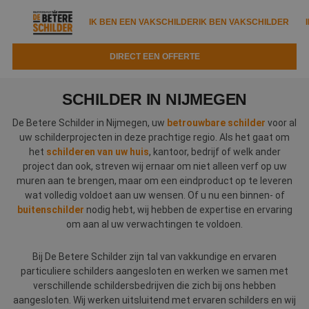
IK BEN EEN VAKSCHILDER
IK BEN VAKSCHILDER
DIRECT EEN OFFERTE
IK BEN EEN VAKSCHILDER
IK BEN VAKSCHILDER
SCHILDER IN NIJMEGEN
Documenten
IK ZOEK EEN VAKSCHILDER
VAKSCHILDER ZOEKEN
De Betere Schilder in Nijmegen, uw
betrouwbare schilder
voor al
uw schilderprojecten in deze prachtige regio. Als het gaat om
Tools
Zoeken naar een schilder
het
schilderen van uw huis
, kantoor, bedrijf of welk ander
DIRECT EEN OFFERTE
project dan ook, streven wij ernaar om niet alleen verf op uw
Kennisbank
Tips
muren aan te brengen, maar om een eindproduct op te leveren
wat volledig voldoet aan uw wensen. Of u nu een binnen- of
Over ons
Trainingen
Garantie
buitenschilder
nodig hebt, wij hebben de expertise en ervaring
om aan al uw verwachtingen te voldoen.
Nieuws & blog
Partners
Service
Bij De Betere Schilder zijn tal van vakkundige en ervaren
Vacatures
Infopakket
Waarom de betere schilder?
particuliere schilders aangesloten en werken we samen met
verschillende schildersbedrijven die zich bij ons hebben
Veelgestelde vragen
Verfspuitbedrijf?
Binnenschilderwerk
aangesloten. Wij werken uitsluitend met ervaren schilders en wij