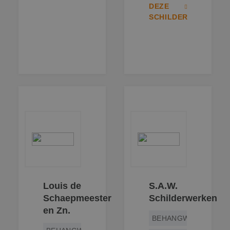
SRM_B
1 jaar
Dit is een Micros
Microsoft
DEZE
MSN 1st party co
Corporation
die zorgt voor de
.c.bing.com
SCHILDER
goede werking v
deze website.
SM
.c.clarity.ms
Sessie
Dit is een Micros
MSN 1st party co
die we gebruike
het gebruik van 
website voor int
analyses te mete
ANONCHK
9 minuten 57
Deze cookie
Microsoft
seconden
verzamelt inform
Corporation
over hoe de
.c.clarity.ms
eindgebruiker de
website gebruikt
over eventuele
advertenties die 
eindgebruiker
mogelijk heeft g
voordat hij de
genoemde websi
bezocht.
Louis de
S.A.W.
Schaepmeester
Schilderwerken
en Zn.
BEHANGWERK