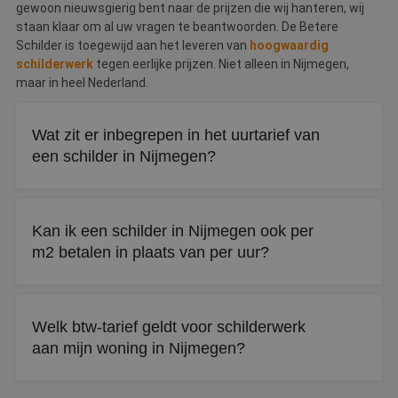
gewoon nieuwsgierig bent naar de prijzen die wij hanteren, wij
staan klaar om al uw vragen te beantwoorden. De Betere
Schilder is toegewijd aan het leveren van
hoogwaardig
schilderwerk
tegen eerlijke prijzen. Niet alleen in Nijmegen,
maar in heel Nederland.
Wat zit er inbegrepen in het uurtarief van
een schilder in Nijmegen?
Naast het schilderwerk zelf betaalt u voor voorbereiding
van het oppervlak, de gebruikte verf en materialen, en het
Kan ik een schilder in Nijmegen ook per
opruimen van de werkplek na afloop.
m2 betalen in plaats van per uur?
Ja, bij grotere projecten zoals een complete woning is
afrekenen per vierkante meter vaak mogelijk. Vraag vooraf
Welk btw-tarief geldt voor schilderwerk
naar beide opties om te vergelijken.
aan mijn woning in Nijmegen?
Voor woningen ouder dan twee jaar geldt 9% btw. Bij