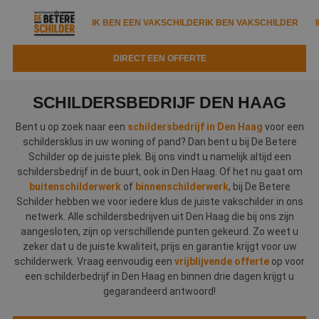
IK BEN EEN VAKSCHILDER
IK BEN VAKSCHILDER
DIRECT EEN OFFERTE
IK BEN EEN VAKSCHILDER
IK BEN VAKSCHILDER
SCHILDERSBEDRIJF DEN HAAG
Documenten
IK ZOEK EEN VAKSCHILDER
VAKSCHILDER ZOEKEN
Bent u op zoek naar een
schildersbedrijf in Den Haag
voor een
schildersklus in uw woning of pand? Dan bent u bij De Betere
Tools
Zoeken naar een schilder
Schilder op de juiste plek. Bij ons vindt u namelijk altijd een
DIRECT EEN OFFERTE
schildersbedrijf in de buurt, ook in Den Haag. Of het nu gaat om
Kennisbank
Tips
buitenschilderwerk
of
binnenschilderwerk
, bij De Betere
Schilder hebben we voor iedere klus de juiste vakschilder in ons
Over ons
Trainingen
Garantie
netwerk. Alle schildersbedrijven uit Den Haag die bij ons zijn
aangesloten, zijn op verschillende punten gekeurd. Zo weet u
Nieuws & blog
Partners
Service
zeker dat u de juiste kwaliteit, prijs en garantie krijgt voor uw
schilderwerk. Vraag eenvoudig een
vrijblijvende offerte
op voor
Vacatures
Infopakket
een schilderbedrijf in Den Haag en binnen drie dagen krijgt u
Waarom de betere schilder?
gegarandeerd antwoord!
Veelgestelde vragen
Verfspuitbedrijf?
Binnenschilderwerk