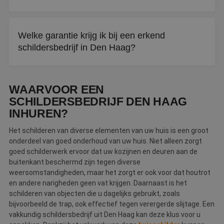
Let op kwaliteit, garantievoorwaarden en
klantbeoordelingen. Een erkend schildersbedrijf is
Welke garantie krijg ik bij een erkend
getoetst op diplomering en vakmanschap.
schildersbedrijf in Den Haag?
U ontvangt een officieel garantiecertificaat bij oplevering.
Bij klachten kunt u bovendien klachtenbemiddeling
WAARVOOR EEN
inschakelen.
SCHILDERSBEDRIJF DEN HAAG
INHUREN?
Het schilderen van diverse elementen van uw huis is een groot
onderdeel van goed onderhoud van uw huis. Niet alleen zorgt
goed schilderwerk ervoor dat uw kozijnen en deuren aan de
buitenkant beschermd zijn tegen diverse
weersomstandigheden, maar het zorgt er ook voor dat houtrot
en andere narigheden geen vat krijgen. Daarnaast is het
schilderen van objecten die u dagelijks gebruikt, zoals
bijvoorbeeld de trap, ook effectief tegen verergerde slijtage. Een
vakkundig schildersbedrijf uit Den Haag kan deze klus voor u