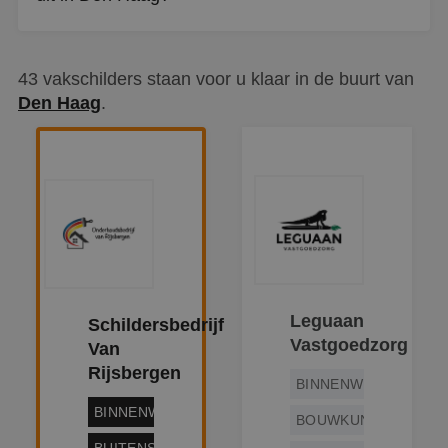
Van kozijnen en deuren tot trappen, muren en dakkapellen.
Zowel binnen- als buitenschilderwerk valt onder het
43 vakschilders staan voor u klaar in de buurt van
werkgebied.
Den Haag
.
Leguaan
Schildersbedrijf
Vastgoedzorg
Van
Rijsbergen
BINNENWERK
BINNENWERK
BOUWKUNDIG