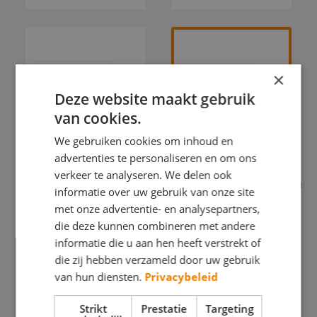
×
Deze website maakt gebruik
van cookies.
We gebruiken cookies om inhoud en
advertenties te personaliseren en om ons
Duijvenbode
Kruis
verkeer te analyseren. We delen ook
Schilderwerken
Schilderwerken
informatie over uw gebruik van onze site
met onze advertentie- en analysepartners,
GECERTIFICEERD
GECERTIFICEERD
VERFSPUITER
die deze kunnen combineren met andere
VERFSPUITER
informatie die u aan hen heeft verstrekt of
BINNENWERK
BINNENWERK
die zij hebben verzameld door uw gebruik
BUITENSCHILDERWERK
van hun diensten.
Privacybeleid
BUITENSCHILDERW
SPUITWERK
SPUITWERK
Strikt
Prestatie
Targeting