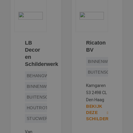
LB
Ricaton
Decor
BV
en
BINNENWERK
Schilderwerk
BUITENSCHILDERWE
BEHANGWERK
Kamgaren
BINNENWERK
53 2498 CL
BUITENSCHILDERWERK
Den Haag
BEKIJK
HOUTROTREPARATIE
DEZE
STUCWERK
SCHILDER
Van