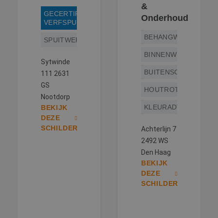
&
GECERTIFICEERD
Onderhoud
VERFSPUITER
BEHANGWERK
SPUITWERK
BINNENWERK
Sytwinde
BUITENSCHILDERWE
111 2631
GS
HOUTROTREPARATIE
Nootdorp
KLEURADVIES
BEKIJK
DEZE
SCHILDER
Achterlijn 7
2492 WS
Den Haag
BEKIJK
DEZE
SCHILDER