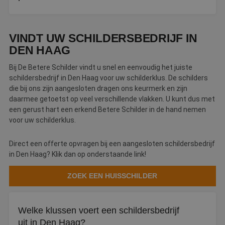
Reken op een uurtarief tussen de €45 en €70. Een prijs
onder de €30 per uur is een waarschuwingssignaal.
VINDT UW SCHILDERSBEDRIJF IN
DEN HAAG
Bij De Betere Schilder vindt u snel en eenvoudig het juiste
schildersbedrijf in Den Haag voor uw schilderklus. De schilders
die bij ons zijn aangesloten dragen ons keurmerk en zijn
daarmee getoetst op veel verschillende vlakken. U kunt dus met
een gerust hart een erkend Betere Schilder in de hand nemen
voor uw schilderklus.
Direct een offerte opvragen bij een aangesloten schildersbedrijf
in Den Haag? Klik dan op onderstaande link!
ZOEK EEN HUISSCHILDER
Welke klussen voert een schildersbedrijf
uit in Den Haag?