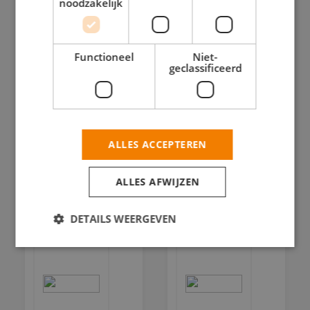
noodzakelijk
Duivelandsestraat
Voornsestraat
39 2583 KK
9 2583 NX
Den Haag
Den Haag
Functioneel
Niet-
BEKIJK
geclassificeerd
BEKIJK
DEZE
DEZE
SCHILDER
SCHILDER
ALLES ACCEPTEREN
ALLES AFWIJZEN
DETAILS WEERGEVEN
Strikt noodzakelijk
Prestatie
Targeting
Functioneel
Niet-geclassificeerd