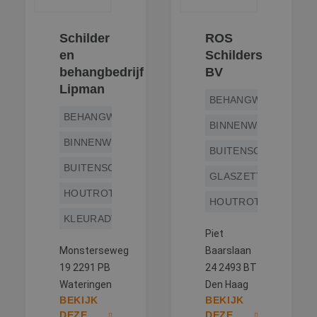
Schilder
ROS
en
Schilders
behangbedrijf
BV
Lipman
BEHANGWERK
BEHANGWERK
BINNENWERK
BINNENWERK
BUITENSCHILDERWE
BUITENSCHILDERWERK
GLASZETTEN
HOUTROTREPARATIE
HOUTROTREPARATIE
KLEURADVIES
Piet
Monsterseweg
Baarslaan
19 2291 PB
24 2493 BT
Wateringen
Den Haag
BEKIJK
BEKIJK
DEZE
DEZE