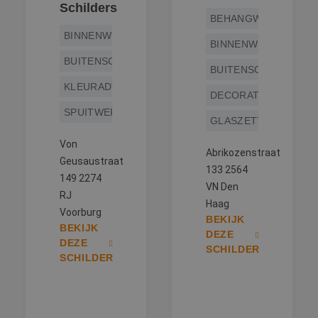
Schilders
BEHANGWERK
BINNENWERK
BINNENWERK
BUITENSCHILDERWERK
BUITENSCHILDERWE
KLEURADVIES
DECORATIESCHILDE
SPUITWERK
GLASZETTEN
Von
Abrikozenstraat
Geusaustraat
133 2564
149 2274
VN Den
RJ
Haag
Voorburg
BEKIJK
BEKIJK
DEZE
DEZE
SCHILDER
SCHILDER