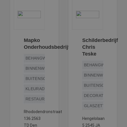
Mapko
Schilderbedrijf
Onderhoudsbedrijf
Chris
Teske
BEHANGWERK
BEHANGWERK
BINNENWERK
BINNENWERK
BUITENSCHILDERWERK
BUITENSCHILDERWE
KLEURADVIES
DECORATIESCHILDE
RESTAURATIEWERK
GLASZETTEN
Rhododendronstraat
136 2563
Hengelolaan
TD Den
5 2545 JA