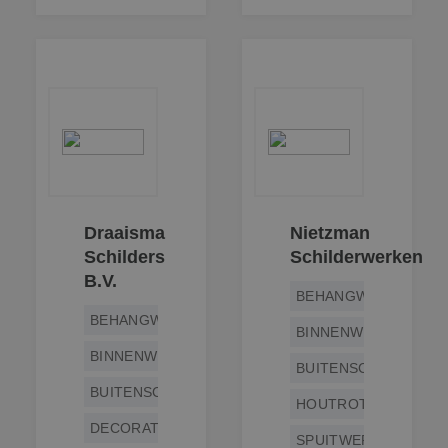
SRM_B
1 jaar
Dit is een Micros
Microsoft
MSN 1st party co
Corporation
die zorgt voor de
.c.bing.com
goede werking v
deze website.
SM
.c.clarity.ms
Sessie
Dit is een Micros
MSN 1st party co
die we gebruike
het gebruik van 
website voor int
analyses te mete
ANONCHK
9 minuten 57
Deze cookie
Microsoft
seconden
verzamelt inform
Corporation
over hoe de
.c.clarity.ms
eindgebruiker de
Draaisma
Nietzman
website gebruikt
Schilders
Schilderwerken
over eventuele
advertenties die 
B.V.
eindgebruiker
BEHANGWERK
mogelijk heeft g
voordat hij de
BEHANGWERK
genoemde websi
BINNENWERK
bezocht.
BINNENWERK
BUITENSCHILDERWE
BUITENSCHILDERWERK
HOUTROTREPARATIE
DECORATIESCHILDERWERK
SPUITWERK