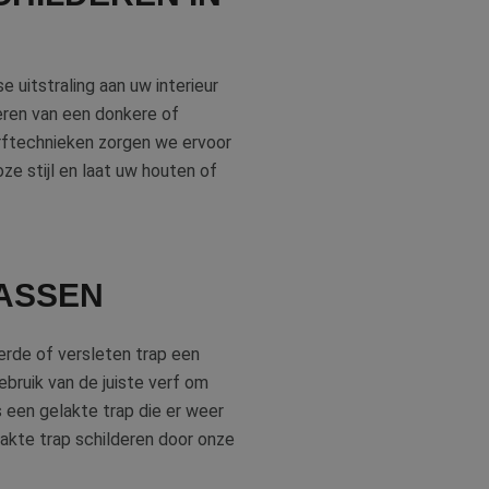
een willekeurig
uikt, kan specifiek
eld is het behouden
iker tussen
e uitstraling aan uw interieur
kie-Script.com-
eren van een donkere of
oekers te
e-Script.com is
erftechnieken zorgen we ervoor
oze stijl en laat uw houten of
ten op te slaan
ssentiële
jving
 ASSEN
cs om de
erde of versleten trap een
informatie uit over
tuele advertenties
ebruik van de juiste verf om
al Analytics - wat
emde website
gebruikte
s een gelakte trap die er weer
ebruikt om unieke
lakte trap schilderen door onze
g gegenereerd
informatie uit over
men in elk
tuele advertenties
bezoekers-, sessie-
emde website
lyserapporten van