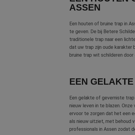
ASSEN
Een houten of bruine trap in As
CookieScriptConse
te geven. De bij Betere Schil
traditionele trap naar een lic
dat uw trap zijn oude karakter b
li_gc
bruine trap wit schilderen door
Naam
EEN GELAKTE 
Naam
fp_user_id
Aanb
Naam
Dome
_ga_312XTDEH0W
Een gelakte of geverniste trap
_gcl_au
Goog
.bete
nieuw leven in te blazen. Onze 
_ga
ervoor te zorgen dat het een eg
als nieuw uitziet, met behoud 
IDE
Goog
.doub
professionals in Assen zodat de 