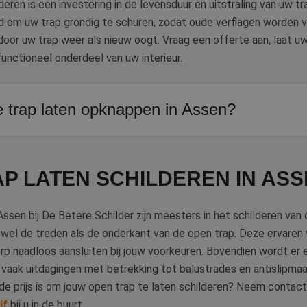
deren is een investering in de levensduur en uitstraling van uw tr
jd om uw trap grondig te schuren, zodat oude verflagen worden 
oor uw trap weer als nieuw oogt. Vraag een offerte aan, laat uw
functioneel onderdeel van uw interieur.
e trap laten opknappen in Assen?
urt de oude verflagen weg en brengt nieuwe verf aan. Uw trap zi
P LATEN SCHILDEREN IN AS
Assen bij De Betere Schilder zijn meesters in het schilderen van
owel de treden als de onderkant van de open trap. Deze ervare
rp naadloos aansluiten bij jouw voorkeuren. Bovendien wordt er
 vaak uitdagingen met betrekking tot balustrades en antislipma
e prijs is om jouw open trap te laten schilderen? Neem contac
jf
bij u in de buurt.