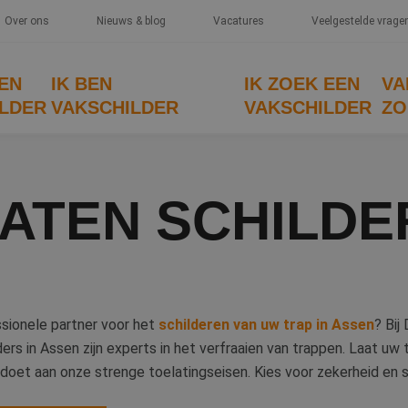
Over ons
Nieuws & blog
Vacatures
Veelgestelde vrage
EEN
IK BEN
IK ZOEK EEN
VA
LDER
VAKSCHILDER
VAKSCHILDER
ZO
ATEN SCHILDE
sionele partner voor het
schilderen van uw trap in Assen
? Bij
ers in Assen zijn experts in het verfraaien van trappen. Laat uw t
ldoet aan onze strenge toelatingseisen. Kies voor zekerheid en 