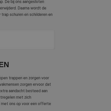
ap. De bij ons aangesloten
verwijderd. Daarna wordt de
 trap schuren en schilderen en
et er daarna weer als
SEN
 open trappen en zorgen voor
n vakmensen zorgen ervoor dat
 extra aandacht besteed aan
atregelen met zich
t met ons op voor een offerte