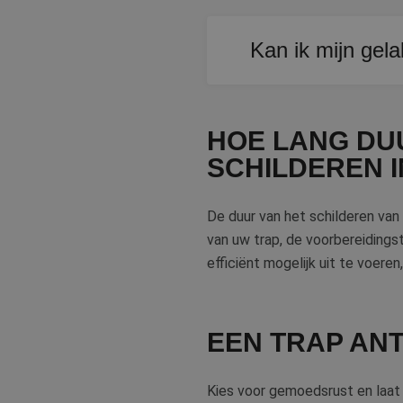
lidc
Micr
_clsk
Corp
Kan ik mijn gela
.link
MUID
Micr
Corp
Ja, mits de ondergrond g
_clck
.clar
primer voor goede hecht
HOE LANG DUU
_fbp
Meta
SCHILDEREN I
Inc.
.bete
test_cookie
Goog
De duur van het schilderen van
.doub
van uw trap, de voorbereidingst
MR
Micr
Corp
efficiënt mogelijk uit te voeren
.c.bi
MR
Micr
Corp
.c.cla
EEN TRAP ANT
bcookie
Micr
Corp
.link
Kies voor gemoedsrust en laat 