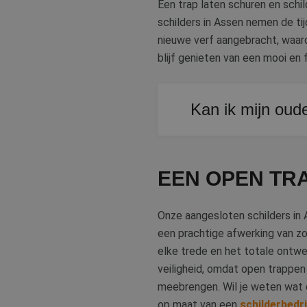
Een trap laten schuren en schil
schilders in Assen nemen de ti
nieuwe verf aangebracht, waard
blijf genieten van een mooi en 
Kan ik mijn oud
Ja, een vakschilder schu
nieuw uit.
EEN OPEN TRA
Onze aangesloten schilders in 
een prachtige afwerking van z
elke trede en het totale ontwe
veiligheid, omdat open trappen
meebrengen. Wil je weten wat d
op maat van een
schilderbedri