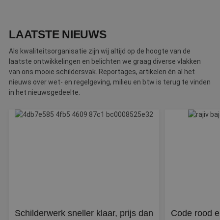
w
.linkedin.com
o
t
m
Di
LAATSTE NIEUWS
d
g
t
Als kwaliteitsorganisatie zijn wij altijd op de hoogte van de
o
laatste ontwikkelingen en belichten we graag diverse vlakken
v
van ons mooie schildersvak. Reportages, artikelen én al het
PHPSESSID
Sessie
C
PHP.net
nieuws over wet- en regelgeving, milieu en btw is terug te vinden
g
www.betereschilder.nl
ap
in het nieuwsgedeelte.
b
ta
id
a
d
w
Google Privacy Policy
o
v
ge
t
H
g
wi
g
n
w
ka
Schilderwerk sneller klaar, prijs dan
Code rood e
vo