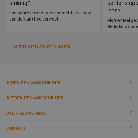
e
omlaag?
eerder stopp
vo
loon?
b
Een schilder rondt een opdracht sneller af
e
s
dan de klant had verwach...
Momenteel geldt
g
Nederland code
pa
CookieScriptConsent
4 weken 2
D
CookieScript
dagen
w
www.betereschilder.nl
d
MEER NIEUWS BEKIJKEN
Sc
o
c
v
o
c
v
Sc
IK BEN EEN VAKSCHILDER
n
co
li_gc
5 maanden 3
W
LinkedIn
Inschrijven als schilder
IK ZOEK EEN VAKSCHILDER
weken
o
Corporation
v
.linkedin.com
sl
Documenten
Zoek naar schilder
OVERIGE PAGINA'S
g
co
es
Tools
Tips
d
Contact opnemen
CONTACT
Kennisbank