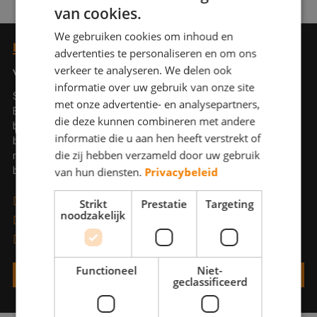
van cookies.
We gebruiken cookies om inhoud en
EEN VAKSCHILDER
IK
ZOEK
advertenties te personaliseren en om ons
verkeer te analyseren. We delen ook
Vakkundige en getoetste schilders
informatie over uw gebruik van onze site
Schildersbedrijven die lid zijn van Kwaliteitsorganisatie De
met onze advertentie- en analysepartners,
Betere Schilder voldoen aan strenge kwaliteitseisen met
die deze kunnen combineren met andere
betrekking tot kwaliteit, diploma's, ervaring, veiligheid en
informatie die u aan hen heeft verstrekt of
betrouwbaarheid. U kunt rekenen op een schriftelijke offerte en
die zij hebben verzameld door uw gebruik
minimaal 3 jaar garantie op buitenschilderwerk en 4 jaar op
van hun diensten.
Privacybeleid
binnenschilderwerk.
Alleen getoetste en gediplomeerde schilders
Strikt
Prestatie
Targeting
noodzakelijk
Door heel Nederland, dus ook bij u in de buurt
Uitstekende garantie en geschillenregeling
Functioneel
Niet-
IK ZOEK EEN VAKSCHILDER
geclassificeerd