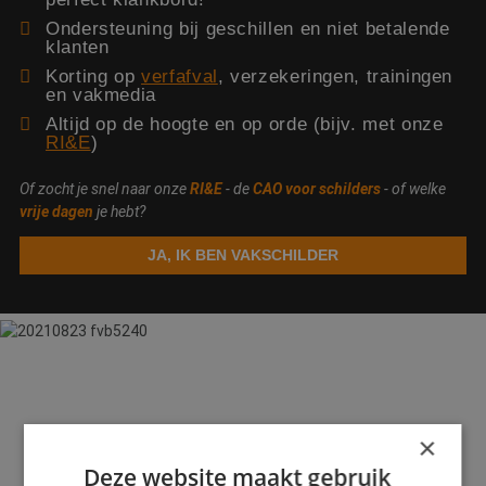
Ondersteuning bij geschillen en niet betalende
klanten
Korting op
verfafval
, verzekeringen, trainingen
en vakmedia
Altijd op de hoogte en op orde (bijv. met onze
RI&E
)
Of zocht je snel naar onze
RI&E
- de
CAO voor
schilders
- of welke
vrije
dagen
je hebt?
JA, IK BEN VAKSCHILDER
×
Deze website maakt gebruik