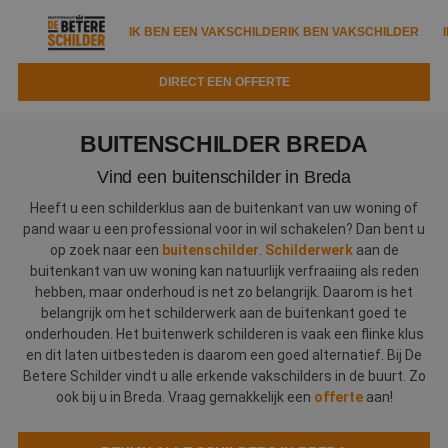
IK BEN EEN VAKSCHILDER
IK BEN VAKSCHILDER
DIRECT EEN OFFERTE
IK BEN EEN VAKSCHILDER
IK BEN VAKSCHILDER
BUITENSCHILDER BREDA
Documenten
IK ZOEK EEN VAKSCHILDER
VAKSCHILDER ZOEKEN
Vind een buitenschilder in Breda
Tools
Heeft u een schilderklus aan de buitenkant van uw woning of
Zoeken naar een schilder
DIRECT EEN OFFERTE
pand waar u een professional voor in wil schakelen? Dan bent u
Kennisbank
op zoek naar een
buitenschilder
.
Schilderwerk
aan de
Tips
buitenkant van uw woning kan natuurlijk verfraaiing als reden
Over ons
hebben, maar onderhoud is net zo belangrijk. Daarom is het
Trainingen
Garantie
belangrijk om het schilderwerk aan de buitenkant goed te
onderhouden. Het buitenwerk schilderen is vaak een flinke klus
Nieuws & blog
Partners
Service
en dit laten uitbesteden is daarom een goed alternatief. Bij De
Betere Schilder vindt u alle erkende vakschilders in de buurt. Zo
Vacatures
Infopakket
Waarom de betere schilder?
ook bij u in Breda. Vraag gemakkelijk een
offerte
aan!
Veelgestelde vragen
Verfspuitbedrijf?
Binnenschilderwerk