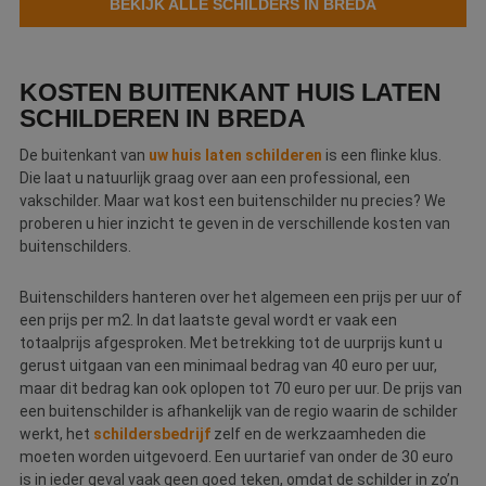
BEKIJK ALLE SCHILDERS IN BREDA
Webshop
Contact
KOSTEN BUITENKANT HUIS LATEN
SCHILDEREN IN BREDA
Magazines
De buitenkant van
uw huis laten schilderen
is een flinke klus.
Die laat u natuurlijk graag over aan een professional, een
vakschilder. Maar wat kost een buitenschilder nu precies? We
proberen u hier inzicht te geven in de verschillende kosten van
buitenschilders.
Buitenschilders hanteren over het algemeen een prijs per uur of
een prijs per m2. In dat laatste geval wordt er vaak een
totaalprijs afgesproken. Met betrekking tot de uurprijs kunt u
gerust uitgaan van een minimaal bedrag van 40 euro per uur,
maar dit bedrag kan ook oplopen tot 70 euro per uur. De prijs van
een buitenschilder is afhankelijk van de regio waarin de schilder
werkt, het
schildersbedrijf
zelf en de werkzaamheden die
moeten worden uitgevoerd. Een uurtarief van onder de 30 euro
is in ieder geval vaak geen goed teken, omdat de schilder in zo’n