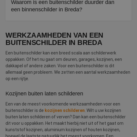
Waarom is een buitenschilder duurder dan
de uit te voeren werkzaamheden.
een binnenschilder in Breda?
Bij buitenschilderwerk in Breda worden andere verfsoorten
en materialen gebruikt. Ook is het verfsysteem anders en
WERKZAAMHEDEN VAN EEN
de voorbereiding vaak intensiever.
BUITENSCHILDER IN BREDA
Een buitenschilder kan een breed scala aan schilderwerk
oppakken. Of het nu gaat om deuren, garages, kozijnen, een
dakkapel of andere zaken. Voor een buitenschilder is dit
allemaal geen probleem. We zetten een aantal werkzaamheden
op een rijtje.
Kozijnen buiten laten schilderen
Een van de meest voorkomende werkzaamheden voor een
buitenschilder is de
kozijnen schilderen
. Wilt u uw kozijnen
buiten laten schilderen of verven? Dan kan een buitenschilder
dit voor u oppakken. Het maakt hierbij niet uit of het gaat om
kunststof kozijnen, aluminium kozijnen of houten kozijnen,
hoewel de laatste natuurlijk het meest voorkomen. Een