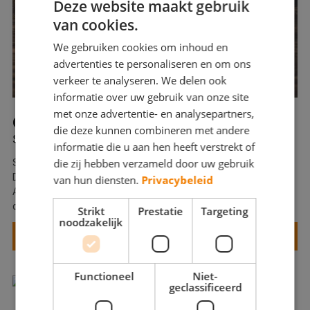
Deze website maakt gebruik
Webshop
van cookies.
Contact
We gebruiken cookies om inhoud en
advertenties te personaliseren en om ons
Magazines
verkeer te analyseren. We delen ook
informatie over uw gebruik van onze site
met onze advertentie- en analysepartners,
ONLINE MARKETING STAGE
die deze kunnen combineren met andere
SEO, SEA, Analytics, content, views.....
informatie die u aan hen heeft verstrekt of
die zij hebben verzameld door uw gebruik
Spreken deze woorden je aan en zoek je een mooie stageplek?
Dan ben je bij De Betere Schilder bij het juiste adres!
van hun diensten.
Privacybeleid
Als stagiair Online Marketing geef jij kleur en vorm aan onze
digitale presentatie.
Strikt
Prestatie
Targeting
noodzakelijk
ONLINE MARKETING STAGE
Functioneel
Niet-
geclassificeerd