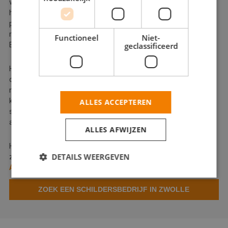
van kleuradvies. Enkele schilders in Zwolle kunnen echter ook
houtrot repareren, glas plaatsen of uw muren, wanden en
plafonds spuiten. U bent dus altijd zeker van een topresultaat
met een schildersbedrijf uit Zwolle die is aangesloten bij De
Functioneel
Niet-
Betere Schilder.
geclassificeerd
Het houtwerk van uw woning, zoals de kozijnen, ramen, deuren
of uw dakkapel hebben regelmatig onderhoud nodig. Als u dit
nalaat bestaat er de kans dat er houtrot optreedt met extra
kosten tot gevolg. Zorg er dus voor dat u op tijd een
ALLES ACCEPTEREN
schildersbedrijf in Zwolle inschakelt voor het schilderwerk in of
aan uw woning.
ALLES AFWIJZEN
Hebt u niet gezocht naar een schildersbedrijf in Zwolle, maar
DETAILS WEERGEVEN
zoekt u een schilder in de regio
Assen
,
Groningen
of
Apeldoorn
?
ZOEK EEN SCHILDERSBEDRIJF IN ZWOLLE
Strikt noodzakelijk
Prestatie
Targeting
Functioneel
Niet-geclassificeerd