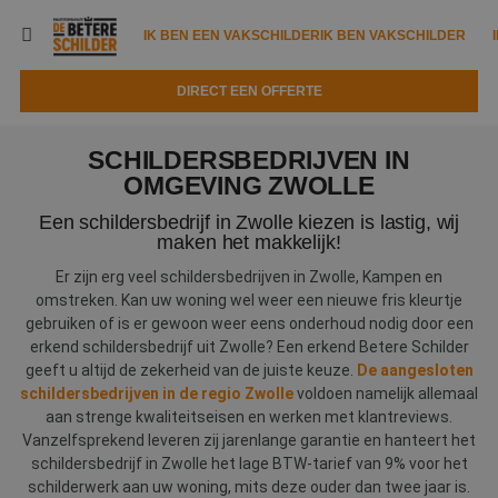
IK BEN EEN VAKSCHILDER
IK BEN VAKSCHILDER
DIRECT EEN OFFERTE
IK BEN EEN VAKSCHILDER
IK BEN VAKSCHILDER
SCHILDERSBEDRIJVEN IN
Documenten
OMGEVING ZWOLLE
IK ZOEK EEN VAKSCHILDER
VAKSCHILDER ZOEKEN
Een schildersbedrijf in Zwolle kiezen is lastig, wij
Tools
Zoeken naar een schilder
maken het makkelijk!
DIRECT EEN OFFERTE
Er zijn erg veel schildersbedrijven in Zwolle, Kampen en
Kennisbank
Tips
omstreken. Kan uw woning wel weer een nieuwe fris kleurtje
Over ons
gebruiken of is er gewoon weer eens onderhoud nodig door een
Trainingen
Garantie
erkend schildersbedrijf uit Zwolle? Een erkend Betere Schilder
geeft u altijd de zekerheid van de juiste keuze.
De aangesloten
Nieuws & blog
Partners
Service
schildersbedrijven in de regio Zwolle
voldoen namelijk allemaal
aan strenge kwaliteitseisen en werken met klantreviews.
Vacatures
Infopakket
Waarom de betere schilder?
Vanzelfsprekend leveren zij jarenlange garantie en hanteert het
schildersbedrijf in Zwolle het lage BTW-tarief van 9% voor het
Veelgestelde vragen
Verfspuitbedrijf?
Binnenschilderwerk
schilderwerk aan uw woning, mits deze ouder dan twee jaar is.