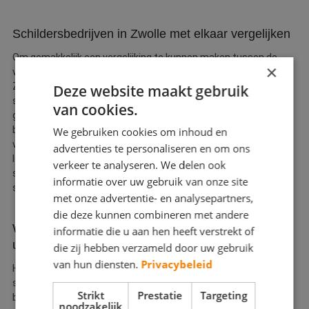
Webshop
Schildersbedrijven in Zwolle met elkaar vergelijken
Contact
Om gemakkelijk een vergelijking te kunnen maken tussen de
×
verschillende schildersbedrijven in regio Zwolle, waaronder ook
Magazines
Zwolle Zuid en bijvoorbeeld Kampen, hebben wij de diverse
Deze website maakt gebruik
schilders uit de regio voor u op een rij gezet. Hierdoor kunt u
van cookies.
gemakkelijk bekijken welke schilder het beste bij uw wensen en
behoeften past. U kunt gemakkelijk de schilders in Zwolle
We gebruiken cookies om inhoud en
vergelijken op basis van klanttevredenheid, werkzaamheden en
advertenties te personaliseren en om ons
locatie. Desalniettemin bent u met een aangesloten
verkeer te analyseren. We delen ook
schildersbedrijf in Zwolle altijd zeker van vakwerk en een top
informatie over uw gebruik van onze site
service!
met onze advertentie- en analysepartners,
die deze kunnen combineren met andere
Welke werkzaamheden kan de schilder in Zwolle
informatie die u aan hen heeft verstrekt of
uitvoeren?
die zij hebben verzameld door uw gebruik
van hun diensten.
Privacybeleid
Het aangesloten schildersbedrijf uit Zwolle kan alle basis
schilderwerkzaamheden voor u verrichten. Denkt u hierbij aan
Strikt
Prestatie
Targeting
binnenschilderwerk, buitenschilderwerk, behangen of het geven
noodzakelijk