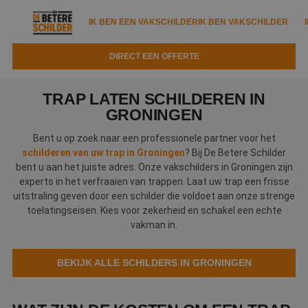
IK BEN EEN VAKSCHILDER
IK BEN VAKSCHILDER
DIRECT EEN OFFERTE
IK BEN EEN VAKSCHILDER
IK BEN VAKSCHILDER
TRAP LATEN SCHILDEREN IN
Documenten
GRONINGEN
IK ZOEK EEN VAKSCHILDER
VAKSCHILDER ZOEKEN
Bent u op zoek naar een professionele partner voor het
Tools
Zoeken naar een schilder
schilderen van uw trap in Groningen
? Bij De Betere Schilder
DIRECT EEN OFFERTE
bent u aan het juiste adres. Onze vakschilders in Groningen zijn
Kennisbank
Tips
experts in het verfraaien van trappen. Laat uw trap een frisse
uitstraling geven door een schilder die voldoet aan onze strenge
Over ons
Trainingen
Garantie
toelatingseisen. Kies voor zekerheid en schakel een echte
vakman in.
Nieuws & blog
Partners
Service
Vacatures
Infopakket
BEKIJK ALLE SCHILDERS IN GRONINGEN
Waarom de betere schilder?
Veelgestelde vragen
Verfspuitbedrijf?
Binnenschilderwerk