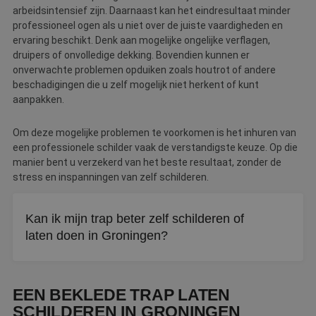
arbeidsintensief zijn. Daarnaast kan het eindresultaat minder
professioneel ogen als u niet over de juiste vaardigheden en
ervaring beschikt. Denk aan mogelijke ongelijke verflagen,
druipers of onvolledige dekking. Bovendien kunnen er
onverwachte problemen opduiken zoals houtrot of andere
beschadigingen die u zelf mogelijk niet herkent of kunt
aanpakken.
Om deze mogelijke problemen te voorkomen is het inhuren van
een professionele schilder vaak de verstandigste keuze. Op die
manier bent u verzekerd van het beste resultaat, zonder de
stress en inspanningen van zelf schilderen.
Kan ik mijn trap beter zelf schilderen of
laten doen in Groningen?
Uitbesteden is vaak verstandiger. Trappen hebben veel
hoeken waar ongelijke verflagen en druipers snel opvallen,
EEN BEKLEDE TRAP LATEN
en een vakschilder herkent ook houtrot en andere
SCHILDEREN IN GRONINGEN
verborgen gebreken.