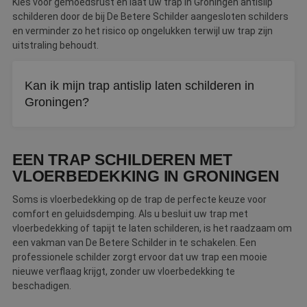
Kies voor gemoedsrust en laat uw trap in Groningen antislip
schilderen door de bij De Betere Schilder aangesloten schilders
en verminder zo het risico op ongelukken terwijl uw trap zijn
uitstraling behoudt.
Kan ik mijn trap antislip laten schilderen in
Groningen?
Ja, een schilder kan speciale antislipverf of een
toevoeging aan de verf gebruiken. Dit vermindert het risico
EEN TRAP SCHILDEREN MET
op uitglijden zonder dat het ten koste gaat van de
VLOERBEDEKKING IN GRONINGEN
uitstraling.
Soms is vloerbedekking op de trap de perfecte keuze voor
comfort en geluidsdemping. Als u besluit uw trap met
vloerbedekking of tapijt te laten schilderen, is het raadzaam om
een vakman van De Betere Schilder in te schakelen. Een
professionele schilder zorgt ervoor dat uw trap een mooie
nieuwe verflaag krijgt, zonder uw vloerbedekking te
beschadigen.