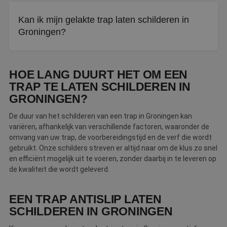
Kan ik mijn gelakte trap laten schilderen in
Groningen?
Ja, mits de ondergrond goed wordt voorbereid. Een
schilder schuurt de laklaag licht aan en gebruikt de juiste
HOE LANG DUURT HET OM EEN
primer voor goede hechting.
TRAP TE LATEN SCHILDEREN IN
GRONINGEN?
De duur van het schilderen van een trap in Groningen kan
variëren, afhankelijk van verschillende factoren, waaronder de
omvang van uw trap, de voorbereidingstijd en de verf die wordt
gebruikt. Onze schilders streven er altijd naar om de klus zo snel
en efficiënt mogelijk uit te voeren, zonder daarbij in te leveren op
de kwaliteit die wordt geleverd.
EEN TRAP ANTISLIP LATEN
SCHILDEREN IN GRONINGEN