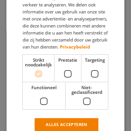
verkeer te analyseren. We delen ook
informatie over uw gebruik van onze site
met onze advertentie- en analysepartners,
die deze kunnen combineren met andere
informatie die u aan hen heeft verstrekt of
Schildersbedrijf
die zij hebben verzameld door uw gebruik
Van der
Maris
van hun diensten.
Privacybeleid
Burch
Schilderwerken
BEHANGWERK
Strikt
Prestatie
Targeting
noodzakelijk
BEHANGWERK
BINNENWERK
BINNENWERK
BUITENSCHILDERWE
BUITENSCHILDERWERK
Functioneel
Niet-
GLASZETTEN
geclassificeerd
GLASZETTEN
HOUTROTREPARATIE
HOUTROTREPARATIE
Stavangerweg
43- 15
Klaas
ALLES ACCEPTEREN
9723 JC
Schipperlaan