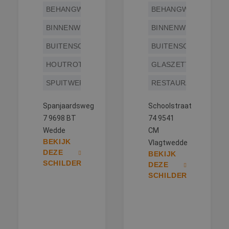
BEHANGWERK
BEHANGWERK
BINNENWERK
BINNENWERK
BUITENSCHILDERWERK
BUITENSCHILDERWE
HOUTROTREPARATIE
GLASZETTEN
SPUITWERK
RESTAURATIEWERK
Spanjaardsweg
Schoolstraat
7 9698 BT
74 9541
Wedde
CM
BEKIJK
Vlagtwedde
DEZE
BEKIJK
SCHILDER
DEZE
SCHILDER