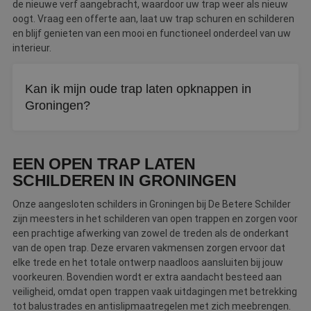
de nieuwe verf aangebracht, waardoor uw trap weer als nieuw
oogt. Vraag een offerte aan, laat uw trap schuren en schilderen
en blijf genieten van een mooi en functioneel onderdeel van uw
interieur.
Kan ik mijn oude trap laten opknappen in
Groningen?
Ja, een vakschilder schuurt de oude verflagen weg en
brengt nieuwe verf aan. Uw trap ziet er daarna weer als
EEN OPEN TRAP LATEN
nieuw uit.
SCHILDEREN IN GRONINGEN
Onze aangesloten schilders in Groningen bij De Betere Schilder
zijn meesters in het schilderen van open trappen en zorgen voor
een prachtige afwerking van zowel de treden als de onderkant
van de open trap. Deze ervaren vakmensen zorgen ervoor dat
elke trede en het totale ontwerp naadloos aansluiten bij jouw
voorkeuren. Bovendien wordt er extra aandacht besteed aan
veiligheid, omdat open trappen vaak uitdagingen met betrekking
tot balustrades en antislipmaatregelen met zich meebrengen.