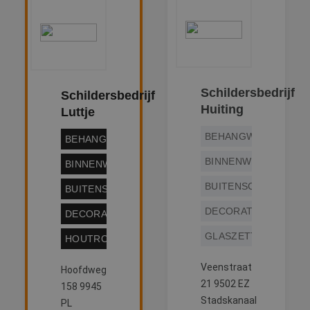
website gebruikt
over eventuele
advertenties die 
eindgebruiker
mogelijk heeft g
voordat hij de
genoemde websi
bezocht.
Schildersbedrijf
Schildersbedrijf
Huiting
Luttje
BEHANGWERK
BEHANGWERK
BINNENWERK
BINNENWERK
BUITENSCHILDERWE
BUITENSCHILDERWERK
DECORATIESCHILDE
DECORATIESCHILDERWERK
GLASZETTEN
HOUTROTREPARATIE
Veenstraat
Hoofdweg
21 9502 EZ
158 9945
Stadskanaal
PL