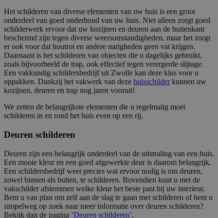
Het schilderen van diverse elementen van uw huis is een groot
onderdeel van goed onderhoud van uw huis. Niet alleen zorgt goed
schilderwerk ervoor dat uw kozijnen en deuren aan de buitenkant
beschermd zijn tegen diverse weersomstandigheden, maar het zorgt
er ook voor dat houtrot en andere narigheden geen vat krijgen.
Daarnaast is het schilderen van objecten die u dagelijks gebruikt,
zoals bijvoorbeeld de trap, ook effectief tegen verergerde slijtage.
Een vakkundig schildersbedrijf uit Zwolle kan deze klus voor u
oppakken. Dankzij het vakwerk van deze
huisschilder
kunnen uw
kozijnen, deuren en trap nog jaren vooruit!
We zetten de belangrijkste elementen die u regelmatig moet
schilderen in en rond het huis even op een rij.
Deuren schilderen
Deuren zijn een belangrijk onderdeel van de uitstraling van een huis.
Een mooie kleur en een goed afgewerkte deur is daarom belangrijk.
Een schildersbedrijf weet precies wat ervoor nodig is om deuren,
zowel binnen als buiten, te schilderen. Bovendien kunt u met de
vakschilder afstemmen welke kleur het beste past bij uw interieur.
Bent u van plan om zelf aan de slag te gaan met schilderen of bent u
simpelweg op zoek naar meer informatie over deuren schilderen?
Bekijk dan de pagina ‘
Deuren schilderen
’.