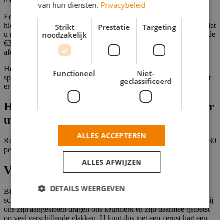
van hun diensten.
Privacybeleid
Een schilderbedrijf betaalt u normaal gesproken per uur. U mag
hierbij uitgaan van een prijs tussen de €45 en €70 per uur. Let op dat
Strikt
Prestatie
Targeting
u niet direct voor de goedkoopste optie gaat, want een prijs onder de
noodzakelijk
€30 per uur betekent dat een
schilder
zijn eigen premies en
afdrachten niet kan betalen.
Het is uiteraard ook mogelijk om vooraf een totaalbedrag af te
Functioneel
Niet-
spreken met het schildersbedrijf in Zwolle als vooraf bekend is wat
geclassificeerd
er allemaal geschilderd moet worden.
Hoeveel rekent een schilder in Zwolle per
uur?
ALLES ACCEPTEREN
Reken op een uurtarief tussen de €45 en €70. Een prijs onder de €30
per uur is een waarschuwingssignaal.
ALLES AFWIJZEN
Vindt uw schildersbedrijf in Zwolle
DETAILS WEERGEVEN
Bij De Betere Schilder vindt u snel en eenvoudig het juiste
schildersbedrijf in Zwolle voor uw schilderklus. De schilders die bij
ons zijn aangesloten dragen ons keurmerk en zijn daarmee getoetst
op veel verschillende vlakken. U kunt dus met een gerust hart een