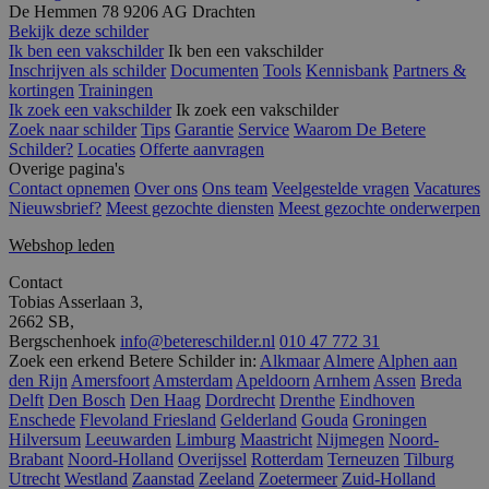
De Hemmen 78 9206 AG Drachten
waardoor gebrui
kunnen worden
Bekijk deze schilder
gevolgd.
Ik ben een vakschilder
Ik ben een vakschilder
Inschrijven als schilder
Documenten
Tools
Kennisbank
Partners &
SRM_B
1 jaar
Dit is een Micros
Microsoft
kortingen
Trainingen
MSN 1st party co
Corporation
die zorgt voor de
Ik zoek een vakschilder
Ik zoek een vakschilder
.c.bing.com
goede werking v
Zoek naar schilder
Tips
Garantie
Service
Waarom De Betere
deze website.
Schilder?
Locaties
Offerte aanvragen
Overige pagina's
SM
.c.clarity.ms
Sessie
Dit is een Micros
MSN 1st party co
Contact opnemen
Over ons
Ons team
Veelgestelde vragen
Vacatures
die we gebruike
Nieuwsbrief?
Meest gezochte diensten
Meest gezochte onderwerpen
het gebruik van 
website voor int
Webshop leden
analyses te mete
ANONCHK
9 minuten 57
Deze cookie
Microsoft
Contact
seconden
verzamelt inform
Corporation
Tobias Asserlaan 3,
over hoe de
.c.clarity.ms
2662 SB,
eindgebruiker de
website gebruikt
Bergschenhoek
info@betereschilder.nl
010 47 772 31
over eventuele
Zoek een erkend Betere Schilder in:
Alkmaar
Almere
Alphen aan
advertenties die 
den Rijn
Amersfoort
Amsterdam
Apeldoorn
Arnhem
Assen
Breda
eindgebruiker
Delft
Den Bosch
Den Haag
Dordrecht
Drenthe
Eindhoven
mogelijk heeft g
voordat hij de
Enschede
Flevoland
Friesland
Gelderland
Gouda
Groningen
genoemde websi
Hilversum
Leeuwarden
Limburg
Maastricht
Nijmegen
Noord-
bezocht.
Brabant
Noord-Holland
Overijssel
Rotterdam
Terneuzen
Tilburg
Utrecht
Westland
Zaanstad
Zeeland
Zoetermeer
Zuid-Holland