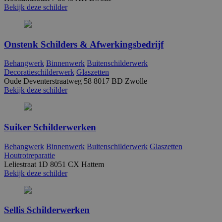
a
Bekijk deze schilder
d
w
Google Privacy Policy
o
v
ge
Onstenk Schilders & Afwerkingsbedrijf
t
H
g
Behangwerk
Binnenwerk
Buitenschilderwerk
wi
Decoratieschilderwerk
Glaszetten
g
Oude Deventerstraatweg 58 8017 BD Zwolle
n
w
Bekijk deze schilder
ka
vo
e
vo
b
Suiker Schilderwerken
e
s
g
Behangwerk
Binnenwerk
Buitenschilderwerk
Glaszetten
pa
Houtrotreparatie
Leliestraat 1D 8051 CX Hattem
CookieScriptConsent
4 weken 2
D
CookieScript
dagen
w
Bekijk deze schilder
www.betereschilder.nl
d
Sc
o
c
v
Sellis Schilderwerken
o
c