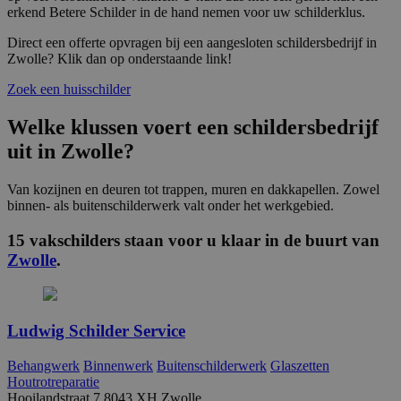
erkend Betere Schilder in de hand nemen voor uw schilderklus.
Strikt noodzakelijk
Prestatie
Targeting
Functioneel
Niet-geclassificeerd
Direct een offerte opvragen bij een aangesloten schildersbedrijf in
Zwolle? Klik dan op onderstaande link!
Strikt noodzakelijke cookies maken de
kernfunctionaliteiten van de website mogelijk, zoals
Zoek een huisschilder
gebruikersaanmelding en accountbeheer. De
website kan niet goed worden gebruikt zonder de
Welke klussen voert een schildersbedrijf
strikt noodzakelijke cookies.
uit in Zwolle?
Naam
Aanbieder
/
Domein
Vervaldatum
O
__cf_bm
30 minuten
D
Cloudflare Inc.
Van kozijnen en deuren tot trappen, muren en dakkapellen. Zowel
w
.linkedin.com
binnen- als buitenschilderwerk valt onder het werkgebied.
o
t
m
15 vakschilders staan voor u klaar in de buurt van
Di
Zwolle
.
d
g
t
o
v
Ludwig Schilder Service
PHPSESSID
Sessie
C
PHP.net
g
www.betereschilder.nl
ap
Behangwerk
Binnenwerk
Buitenschilderwerk
Glaszetten
b
Houtrotreparatie
ta
Hooilandstraat 7 8043 XH Zwolle
id