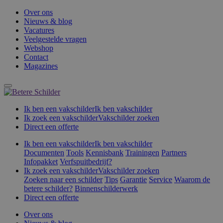
Over ons
Nieuws & blog
Vacatures
Veelgestelde vragen
Webshop
Contact
Magazines
Ik ben een vakschilder
Ik ben vakschilder
Ik zoek een vakschilder
Vakschilder zoeken
Direct een offerte
Ik ben een vakschilder
Ik ben vakschilder
Documenten
Tools
Kennisbank
Trainingen
Partners
Infopakket
Verfspuitbedrijf?
Ik zoek een vakschilder
Vakschilder zoeken
Zoeken naar een schilder
Tips
Garantie
Service
Waarom de
betere schilder?
Binnenschilderwerk
Direct een offerte
Over ons