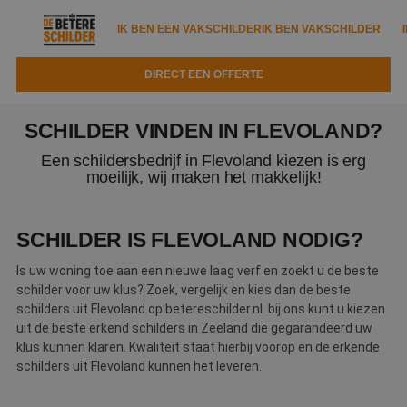
IK BEN EEN VAKSCHILDER
IK BEN VAKSCHILDER
DIRECT EEN OFFERTE
IK BEN EEN VAKSCHILDER
IK BEN VAKSCHILDER
SCHILDER VINDEN IN FLEVOLAND?
Documenten
IK ZOEK EEN VAKSCHILDER
VAKSCHILDER ZOEKEN
Een schildersbedrijf in Flevoland kiezen is erg
moeilijk, wij maken het makkelijk!
Tools
Zoeken naar een schilder
DIRECT EEN OFFERTE
Kennisbank
Tips
SCHILDER IS FLEVOLAND NODIG?
Over ons
Trainingen
Is uw woning toe aan een nieuwe laag verf en zoekt u de beste
Garantie
schilder voor uw klus? Zoek, vergelijk en kies dan de beste
Nieuws & blog
Partners
schilders uit Flevoland op betereschilder.nl. bij ons kunt u kiezen
Service
uit de beste erkend schilders in Zeeland die gegarandeerd uw
Vacatures
klus kunnen klaren. Kwaliteit staat hierbij voorop en de erkende
Infopakket
Waarom de betere schilder?
schilders uit Flevoland kunnen het leveren.
Veelgestelde vragen
Verfspuitbedrijf?
Binnenschilderwerk