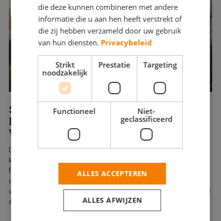
die deze kunnen combineren met andere
informatie die u aan hen heeft verstrekt of
die zij hebben verzameld door uw gebruik
van hun diensten.
Privacybeleid
Strikt
Prestatie
Targeting
noodzakelijk
SCHILDERS UIT FLEVOLAND
Functioneel
Niet-
geclassificeerd
HANTEREN HET LAGE BTW-TARIEF
VAN 9%
De erkend Betere Schilder in Flevoland voldoet aan diverse
kwaliteitseisen, heeft een hoge klanttevredenheid in de regio
Flevoland en hanteert het lage 9% BTW-tarief indien uw woning
ALLES ACCEPTEREN
in Flevoland ouder is dan twee jaar. Het laten schilderen van uw
woning is dus voordeliger dan ooit en voorkomt extra onderhoud
ALLES AFWIJZEN
en dus kosten.