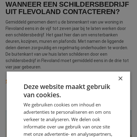
WANNEER EEN SCHILDERSBEDRIJF
Webshop
UIT FLEVOLAND CONTACTEREN?
Contact
Gemiddeld genomen dient u de binnenkant van uw woning in
Flevoland eens in de vijf tot zeven jaar bij te laten werken door
Magazines
een schildersbedrijf. Het gaat hier dan om vensterbanken
deuren, kozijnen, muren en plafonds. Met namen de liggende
delen dienen zorgvuldig en regelmatig onderhouden te worden.
De buitenkant van uw huis laten schilderen door een
schildersbedrijf in Flevoland moet gemiddeld eens in de drie tot
vier jaar gebeuren.
×
Schilder in Flevoland nodig?
Deze website maakt gebruik
van cookies.
We gebruiken cookies om inhoud en
advertenties te personaliseren en om ons
verkeer te analyseren. We delen ook
informatie over uw gebruik van onze site
met onze advertentie- en analysepartners,