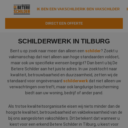
IK BEN EEN VAKSCHILDER
IK BEN VAKSCHILDER
DIRECT EEN OFFERTE
IK BEN EEN VAKSCHILDER
IK BEN VAKSCHILDER
SCHILDERWERK IN TILBURG
Documenten
IK ZOEK EEN VAKSCHILDER
VAKSCHILDER ZOEKEN
Bent u op zoek naar meer dan alleen een
schilder
? Zoekt u
vakmanschap dat niet alleen aan hoge standaarden voldoet,
Tools
Zoeken naar een schilder
maar ook uw specifieke wensen begrijpt? Dan bent u bij De
DIRECT EEN OFFERTE
Betere Schilder aan het juiste adres. In uw zoektocht naar
Kennisbank
Tips
kwaliteit, betrouwbaarheid en duurzaamheid, zetten wij de
standaard voor ongeëvenaard
schilderwerk
dat niet alleen uw
Over ons
Trainingen
Garantie
verwachtingen overtreft, maar ook langdurige bescherming
biedt aan uw woning, bedrijf of ander pand.
Nieuws & blog
Partners
Service
Als trotse kwaliteitsorganisatie eisen wij niets minder dan de
Vacatures
Infopakket
Waarom de betere schilder?
hoogste kwaliteit, betrouwbaarheid en vakbekwaamheid van de
bij ons aangesloten vakschilders. Dit betekent dat wanneer u
Veelgestelde vragen
Verfspuitbedrijf?
Binnenschilderwerk
kiest voor een erkend Betere Schilder in Tilburg, u kiest voor