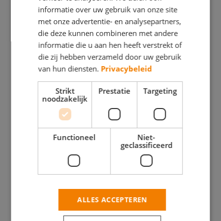
informatie over uw gebruik van onze site
BEHANGWERK
BINNENWERK
met onze advertentie- en analysepartners,
BINNENWERK
die deze kunnen combineren met andere
BUITENSCHILDERWE
informatie die u aan hen heeft verstrekt of
BUITENSCHILDERWERK
GLASZETTEN
die zij hebben verzameld door uw gebruik
DECORATIESCHILDERWERK
van hun diensten.
Privacybeleid
HOUTROTREPARATIE
GLASZETTEN
Strikt
Prestatie
Targeting
Vesuviusstraat
noodzakelijk
20 5022 PD
Oerlesestraat
Tilburg
213 5025
BEKIJK
DC Tilburg
Functioneel
Niet-
DEZE
geclassificeerd
BEKIJK
SCHILDER
DEZE
SCHILDER
ALLES ACCEPTEREN