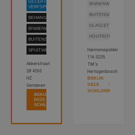
over eventuele
GECERTIFICEERD
BINNENWERK
advertenties die 
VERFSPUITER
eindgebruiker
mogelijk heeft g
BUITENSCHILDERWE
BEHANGWERK
voordat hij de
genoemde websi
GLASZETTEN
bezocht.
BINNENWERK
HOUTROTREPARATIE
BUITENSCHILDERWERK
Harmoniepolder
SPUITWERK
116 5235
Akkerstraat
TM 's
28 4265
Hertogenbosch
HZ
BEKIJK
DEZE
Genderen
SCHILDER
BEKIJK
DEZE
SCHILDER