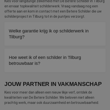
Kies voor langdurige zekerheid met De Betere Schilder in Tilburg
en ervaar topkwaliteit schilderwerk. Vraag vandaag nog een
offerte aan en kom in contact met een Betere Schilder die uw
schilderproject in Tilburg tot in de puntjes verzorgt.
Welke garantie krijg ik op schilderwerk in
Tilburg?
Bij een erkend Betere Schilder krijgt u minimaal drie jaar
garantie op buitenschilderwerk en vier jaar op
Hoe weet ik of een schilder in Tilburg
binnenschilderwerk.
betrouwbaar is?
Een erkende Betere Schilder biedt jarenlange garantie, een
garantiecertificaat bij oplevering en klachtenbemiddeling
JOUW PARTNER IN VAKMANSCHAP
als u niet tevreden bent.
Kies voor meer dan alleen een nieuw likje verf, ontdek de
kwaliteiten van De Betere Schilder. We beloven niet alleen
prachtig werk, maar ook duurzaamheid en betrouwbaarheid.