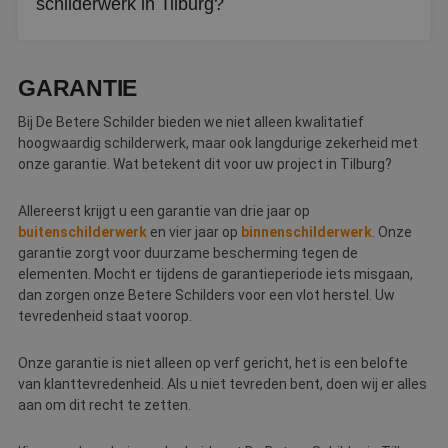
schilderwerk in Tilburg?
Via De Betere Schilder ontvangt u een schriftelijke offerte
met het type verf, de voorbereidingen en een transparante
GARANTIE
prijsopbouw.
Bij De Betere Schilder bieden we niet alleen kwalitatief
hoogwaardig schilderwerk, maar ook langdurige zekerheid met
onze garantie. Wat betekent dit voor uw project in Tilburg?
Allereerst krijgt u een garantie van drie jaar op
buitenschilderwerk
en vier jaar op
binnenschilderwerk
. Onze
garantie zorgt voor duurzame bescherming tegen de
elementen. Mocht er tijdens de garantieperiode iets misgaan,
dan zorgen onze Betere Schilders voor een vlot herstel. Uw
tevredenheid staat voorop.
Onze garantie is niet alleen op verf gericht, het is een belofte
van klanttevredenheid. Als u niet tevreden bent, doen wij er alles
aan om dit recht te zetten.