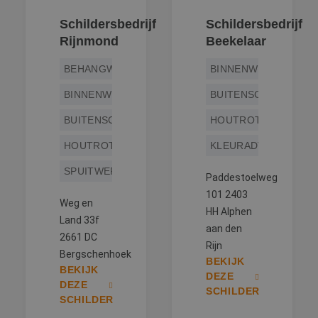
Schildersbedrijf
Schildersbedrijf
Rijnmond
Beekelaar
BEHANGWERK
BINNENWERK
BINNENWERK
BUITENSCHILDERWE
BUITENSCHILDERWERK
HOUTROTREPARATIE
HOUTROTREPARATIE
KLEURADVIES
SPUITWERK
Paddestoelweg
101 2403
Weg en
HH Alphen
Land 33f
aan den
2661 DC
Rijn
Bergschenhoek
BEKIJK
BEKIJK
DEZE
DEZE
SCHILDER
SCHILDER