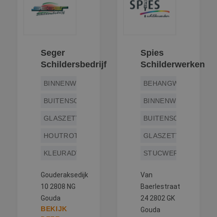
Seger
Spies
Schildersbedrijf
Schilderwerken
BINNENWERK
BEHANGWERK
BUITENSCHILDERWERK
BINNENWERK
GLASZETTEN
BUITENSCHILDERWE
HOUTROTREPARATIE
GLASZETTEN
KLEURADVIES
STUCWERK
Gouderaksedijk
Van
10 2808 NG
Baerlestraat
Gouda
24 2802 GK
BEKIJK
Gouda