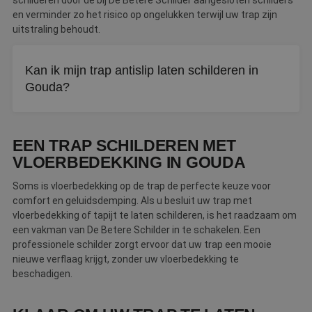
schilderen door de bij De Betere Schilder aangesloten schilders
en verminder zo het risico op ongelukken terwijl uw trap zijn
uitstraling behoudt.
Kan ik mijn trap antislip laten schilderen in
Gouda?
Ja, een schilder kan speciale antislipverf of een
toevoeging aan de verf gebruiken. Dit vermindert het risico
EEN TRAP SCHILDEREN MET
op uitglijden zonder dat het ten koste gaat van de
VLOERBEDEKKING IN GOUDA
uitstraling.
Soms is vloerbedekking op de trap de perfecte keuze voor
comfort en geluidsdemping. Als u besluit uw trap met
vloerbedekking of tapijt te laten schilderen, is het raadzaam om
een vakman van De Betere Schilder in te schakelen. Een
professionele schilder zorgt ervoor dat uw trap een mooie
nieuwe verflaag krijgt, zonder uw vloerbedekking te
beschadigen.