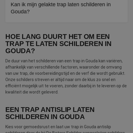
Kan ik mijn gelakte trap laten schilderen in
Gouda?
Ja, mits de ondergrond goed wordt voorbereid. Een
schilder schuurt de laklaag licht aan en gebruikt de juiste
HOE LANG DUURT HET OM EEN
primer voor goede hechting.
TRAP TE LATEN SCHILDEREN IN
GOUDA?
De duur van het schilderen van een trap in Gouda kan variëren,
afhankelijk van verschillende factoren, waaronder de omvang
van uw trap, de voorbereidingstijd en de verf die wordt gebruikt.
Onze schilders streven er altijd naar om de klus zo snel en
efficiënt mogelijk uit te voeren, zonder daarbij in te leveren op de
kwaliteit die wordt geleverd.
EEN TRAP ANTISLIP LATEN
SCHILDEREN IN GOUDA
Kies voor gemoedsrust en laat uw trap in Gouda antislip