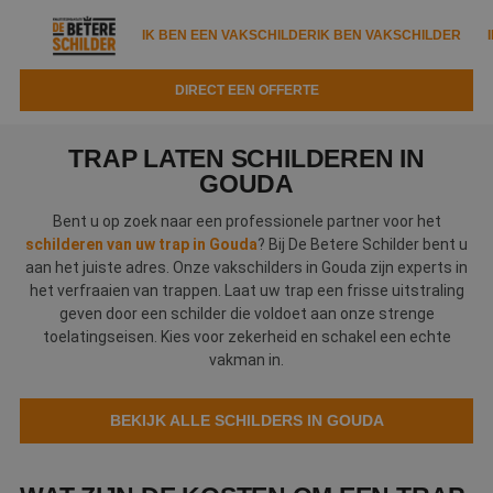
IK BEN EEN VAKSCHILDER
IK BEN VAKSCHILDER
DIRECT EEN OFFERTE
IK BEN EEN VAKSCHILDER
IK BEN VAKSCHILDER
TRAP LATEN SCHILDEREN IN
Documenten
GOUDA
IK ZOEK EEN VAKSCHILDER
VAKSCHILDER ZOEKEN
Bent u op zoek naar een professionele partner voor het
Tools
Zoeken naar een schilder
schilderen van uw trap in Gouda
? Bij De Betere Schilder bent u
DIRECT EEN OFFERTE
aan het juiste adres. Onze vakschilders in Gouda zijn experts in
Kennisbank
Tips
het verfraaien van trappen. Laat uw trap een frisse uitstraling
geven door een schilder die voldoet aan onze strenge
Over ons
Trainingen
Garantie
toelatingseisen. Kies voor zekerheid en schakel een echte
vakman in.
Nieuws & blog
Partners
Service
Vacatures
Infopakket
BEKIJK ALLE SCHILDERS IN GOUDA
Waarom de betere schilder?
Veelgestelde vragen
Verfspuitbedrijf?
Binnenschilderwerk