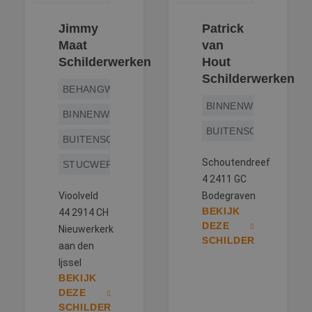
ge
t
Jimmy
Patrick
H
g
Maat
van
wi
g
Schilderwerken
Hout
n
Schilderwerken
w
ka
BEHANGWERK
vo
BINNENWERK
e
BINNENWERK
vo
b
BUITENSCHILDERWE
e
BUITENSCHILDERWERK
s
g
Schoutendreef
STUCWERK
pa
4 2411 GC
CookieScriptConsent
4 weken 2
D
CookieScript
dagen
w
Vioolveld
www.betereschilder.nl
Bodegraven
d
BEKIJK
44 2914 CH
Sc
o
DEZE
Nieuwerkerk
c
SCHILDER
v
aan den
o
Ijssel
c
v
BEKIJK
Sc
DEZE
n
co
SCHILDER