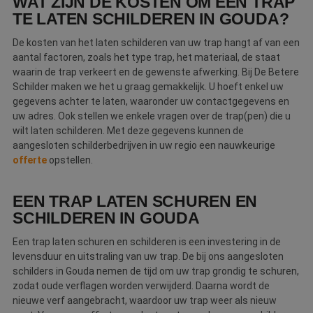
WAT ZIJN DE KOSTEN OM EEN TRAP
Webshop
TE LATEN SCHILDEREN IN GOUDA?
De kosten van het laten schilderen van uw trap hangt af van een
Contact
aantal factoren, zoals het type trap, het materiaal, de staat
waarin de trap verkeert en de gewenste afwerking. Bij De Betere
Magazines
Schilder maken we het u graag gemakkelijk. U hoeft enkel uw
gegevens achter te laten, waaronder uw contactgegevens en
uw adres. Ook stellen we enkele vragen over de trap(pen) die u
wilt laten schilderen. Met deze gegevens kunnen de
aangesloten schilderbedrijven in uw regio een nauwkeurige
offerte
opstellen.
EEN TRAP LATEN SCHUREN EN
SCHILDEREN IN GOUDA
Een trap laten schuren en schilderen is een investering in de
levensduur en uitstraling van uw trap. De bij ons aangesloten
schilders in Gouda nemen de tijd om uw trap grondig te schuren,
zodat oude verflagen worden verwijderd. Daarna wordt de
nieuwe verf aangebracht, waardoor uw trap weer als nieuw