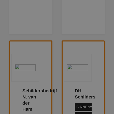
Schildersbedrijf
DH
N. van
Schilders
der
BINNENWERK
Ham