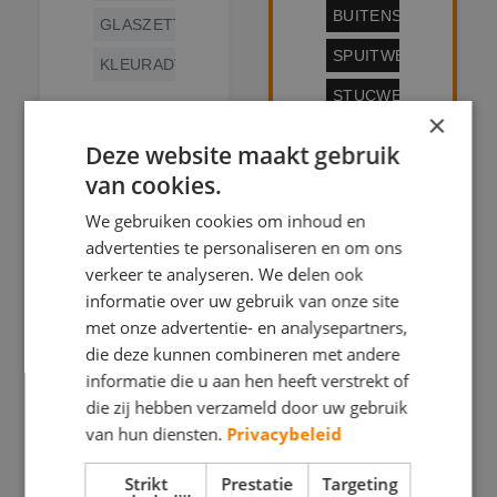
BUITENSCHILDERW
GLASZETTEN
SPUITWERK
KLEURADVIES
STUCWERK
Beatrixhoeve
×
17 2804 HC
Coenecoop
Deze website maakt gebruik
Gouda
2 H3 2741
van cookies.
BEKIJK
PG
DEZE
We gebruiken cookies om inhoud en
Waddinxveen
SCHILDER
advertenties te personaliseren en om ons
BEKIJK
verkeer te analyseren. We delen ook
DEZE
SCHILDER
informatie over uw gebruik van onze site
met onze advertentie- en analysepartners,
die deze kunnen combineren met andere
informatie die u aan hen heeft verstrekt of
die zij hebben verzameld door uw gebruik
van hun diensten.
Privacybeleid
Strikt
Prestatie
Targeting