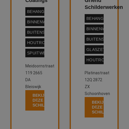
Coatings
Griend
Schilderwerken
BEHANGWERK
BEHANGWERK
BINNENWERK
BINNENWERK
BUITENSCHILDERWERK
BUITENSCHILDERW
HOUTROTREPARATIE
GLASZETTEN
SPUITWERK
HOUTROTREPARATI
Meidoornstraat
119 2665
Platinastraat
DA
12Q 2872
Bleiswijk
ZX
Schoonhoven
BEKIJK
DEZE
BEKIJK
SCHILDER
DEZE
SCHILDER