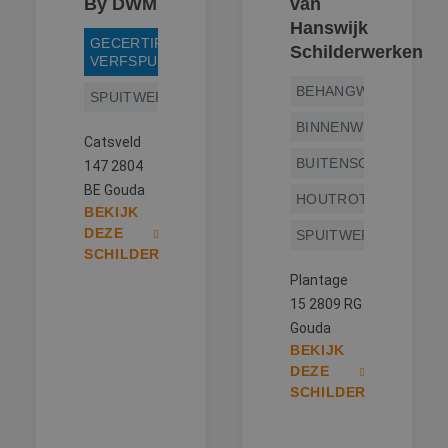
By DWM
van
Hanswijk
GECERTIFICEERD
Schilderwerken
VERFSPUITER
BEHANGWERK
SPUITWERK
BINNENWERK
Catsveld
BUITENSCHILDERWE
147 2804
BE Gouda
HOUTROTREPARATIE
BEKIJK
DEZE
SPUITWERK
SCHILDER
Plantage
15 2809 RG
Gouda
BEKIJK
DEZE
SCHILDER