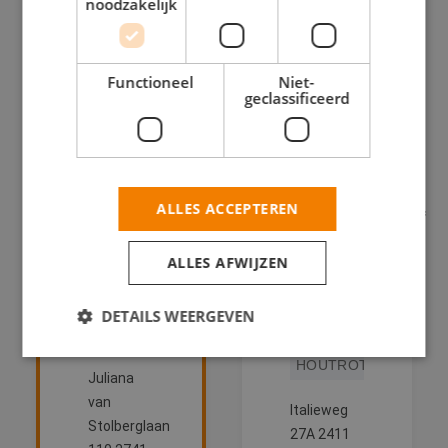
noodzakelijk
Functioneel
Niet-
geclassificeerd
Van 't
S.J.
Hoog
Smits
ALLES ACCEPTEREN
Schildersbedrijf
Schildersbedrijf
BEHANGWERK
BINNENWERK
ALLES AFWIJZEN
BINNENWERK
BUITENSCHILDERWERK
DETAILS WEERGEVEN
BUITENSCHILDERWE
HOUTROTREPARATIE
HOUTROTREPARATIE
Juliana
Strikt noodzakelijk
Prestatie
Targeting
van
Italieweg
Stolberglaan
Functioneel
Niet-geclassificeerd
27A 2411