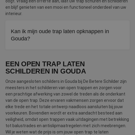
oogt. Vraag een offerte aan, laat uw trap schuren en schilderen
en blijf genieten van een mooi en functioneel onderdeel van uw
interieur.
Kan ik mijn oude trap laten opknappen in
Gouda?
Ja, een vakschilder schuurt de oude verflagen weg en
brengt nieuwe verf aan. Uw trap ziet er daarna weer als
EEN OPEN TRAP LATEN
nieuw uit.
SCHILDEREN IN GOUDA
Onze aangesloten schilders in Gouda bij De Betere Schilder zijn
meesters in het schilderen van open trappen en zorgen voor
een prachtige afwerking van zowel de treden als de onderkant
van de open trap. Deze ervaren vakmensen zorgen ervoor dat
elke trede en het totale ontwerp naadloos aansluiten bij jouw
voorkeuren. Bovendien wordt er extra aandacht besteed aan
veiligheid, omdat open trappen vaak uitdagingen met betrekking
tot balustrades en antislipmaatregelen met zich meebrengen.
Wil je weten wat de prijs is om jouw open trap te laten