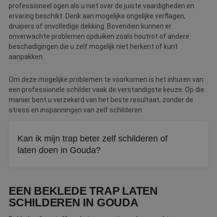
professioneel ogen als u niet over de juiste vaardigheden en
ervaring beschikt. Denk aan mogelijke ongelijke verflagen,
druipers of onvolledige dekking. Bovendien kunnen er
onverwachte problemen opduiken zoals houtrot of andere
beschadigingen die u zelf mogelijk niet herkent of kunt
aanpakken.
Om deze mogelijke problemen te voorkomen is het inhuren van
een professionele schilder vaak de verstandigste keuze. Op die
manier bent u verzekerd van het beste resultaat, zonder de
stress en inspanningen van zelf schilderen.
Kan ik mijn trap beter zelf schilderen of
laten doen in Gouda?
Uitbesteden is vaak verstandiger. Trappen hebben veel
hoeken waar ongelijke verflagen en druipers snel opvallen,
EEN BEKLEDE TRAP LATEN
en een vakschilder herkent ook houtrot en andere
SCHILDEREN IN GOUDA
verborgen gebreken.