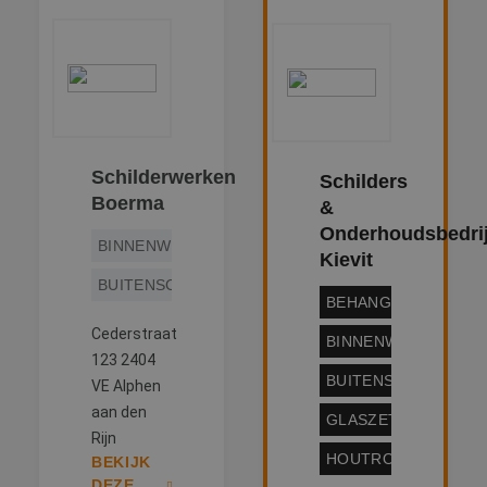
Schilderwerken
Schilders
Boerma
&
Onderhoudsbedrij
BINNENWERK
Kievit
BUITENSCHILDERWERK
BEHANGWERK
Cederstraat
BINNENWERK
123 2404
BUITENSCHILDERW
VE Alphen
aan den
GLASZETTEN
Rijn
HOUTROTREPARATI
BEKIJK
DEZE