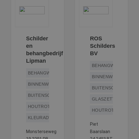
Schilder
ROS
en
Schilders
behangbedrijf
BV
Lipman
BEHANGWERK
BEHANGWERK
BINNENWERK
BINNENWERK
BUITENSCHILDERWE
BUITENSCHILDERWERK
GLASZETTEN
HOUTROTREPARATIE
HOUTROTREPARATIE
KLEURADVIES
Piet
Monsterseweg
Baarslaan