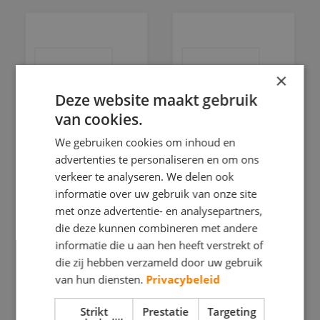
×
Deze website maakt gebruik
van cookies.
We gebruiken cookies om inhoud en
Mapko
Schilderbedrijf
advertenties te personaliseren en om ons
Onderhoudsbedrijf
Chris
verkeer te analyseren. We delen ook
Teske
informatie over uw gebruik van onze site
BEHANGWERK
met onze advertentie- en analysepartners,
BEHANGWERK
BINNENWERK
die deze kunnen combineren met andere
BINNENWERK
informatie die u aan hen heeft verstrekt of
BUITENSCHILDERWERK
die zij hebben verzameld door uw gebruik
BUITENSCHILDERWE
KLEURADVIES
van hun diensten.
Privacybeleid
DECORATIESCHILDE
RESTAURATIEWERK
Strikt
Prestatie
Targeting
GLASZETTEN