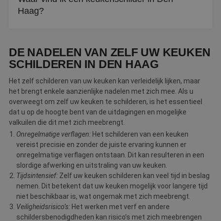
aanrecht als de achterwand kunnen een nieuwe kleur
Haag?
krijgen.
Via De Betere Schilder vindt u erkende vakschilders in Den
Haag die keukens, inclusief kastjes, tegels en
DE NADELEN VAN ZELF UW KEUKEN
achterwanden, vakkundig kunnen schilderen.
SCHILDEREN IN DEN HAAG
Het zelf schilderen van uw keuken kan verleidelijk lijken, maar
het brengt enkele aanzienlijke nadelen met zich mee. Als u
overweegt om zelf uw keuken te schilderen, is het essentieel
dat u op de hoogte bent van de uitdagingen en mogelijke
valkuilen die dit met zich meebrengt.
Onregelmatige verflagen:
Het schilderen van een keuken
vereist precisie en zonder de juiste ervaring kunnen er
onregelmatige verflagen ontstaan. Dit kan resulteren in een
slordige afwerking en uitstraling van uw keuken.
Tijdsintensief:
Zelf uw keuken schilderen kan veel tijd in beslag
nemen. Dit betekent dat uw keuken mogelijk voor langere tijd
niet beschikbaar is, wat ongemak met zich meebrengt.
Veiligheidsrisico’s:
Het werken met verf en andere
schildersbenodigdheden kan risico’s met zich meebrengen