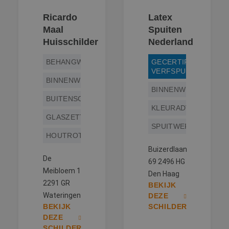
Ricardo
Latex
Maal
Spuiten
Huisschilder
Nederland
BEHANGWERK
GECERTIFICEERD
VERFSPUITER
BINNENWERK
BINNENWERK
BUITENSCHILDERWERK
KLEURADVIES
GLASZETTEN
SPUITWERK
HOUTROTREPARATIE
Buizerdlaan
De
69 2496 HG
Meibloem 1
Den Haag
2291 GR
BEKIJK
Wateringen
DEZE
BEKIJK
SCHILDER
DEZE
SCHILDER