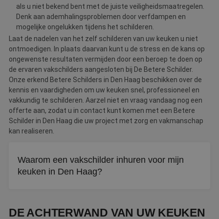
als u niet bekend bent met de juiste veiligheidsmaatregelen.
Denk aan ademhalingsproblemen door verfdampen en
mogelijke ongelukken tijdens het schilderen.
Laat de nadelen van het zelf schilderen van uw keuken u niet
ontmoedigen. In plaats daarvan kunt u de stress en de kans op
ongewenste resultaten vermijden door een beroep te doen op
de ervaren vakschilders aangesloten bij De Betere Schilder.
Onze erkend Betere Schilders in Den Haag beschikken over de
kennis en vaardigheden om uw keuken snel, professioneel en
vakkundig te schilderen. Aarzel niet en vraag vandaag nog een
offerte aan, zodat u in contact kunt komen met een Betere
Schilder in Den Haag die uw project met zorg en vakmanschap
kan realiseren.
Waarom een vakschilder inhuren voor mijn
keuken in Den Haag?
Zelf schilderen leidt vaak tot onregelmatige verflagen en
een slordige afwerking. Daarnaast is het tijdsintensief en
DE ACHTERWAND VAN UW KEUKEN
brengt werken met verfdampen veiligheidsrisico's met