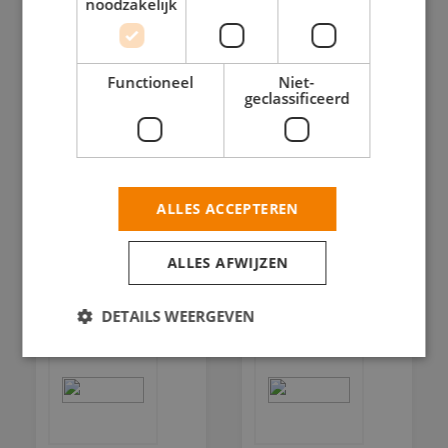
noodzakelijk
Rhododendronstraat
136 2563
Hengelolaan
TD Den
5 2545 JA
Functioneel
Niet-
Haag
Den Haag
geclassificeerd
BEKIJK
BEKIJK
DEZE
DEZE
SCHILDER
SCHILDER
ALLES ACCEPTEREN
ALLES AFWIJZEN
DETAILS WEERGEVEN
Strikt noodzakelijk
Prestatie
Targeting
Functioneel
Niet-geclassificeerd