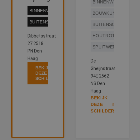
BINNENWERK
BINNENWERK
BOUWKUNDIG
BUITENSCHILDERWERK
BUITENSCHILDERWE
HOUTROTREPARATIE
Dibbetsstraat
27 2518
SPUITWERK
PN Den
Haag
De
BEKIJK
Gheijnstraat
DEZE
94E 2562
SCHILDER
NS Den
Haag
BEKIJK
DEZE
SCHILDER