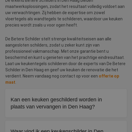
De erkend Betere Schilders in Den Haag bieden
maatwerkoplossingen, zodat het resultaat volledig voldoet aan
uw verwachtingen. Zij hebben de expertise om zowel
vloertegels als wandtegels te schilderen, waardoor uw keuken
precies wordt zoals u voor ogen heeft.
De Betere Schilder stelt strenge kwaliteitseisen aan alle
aangesloten schilders, zodat u zeker kunt zijn van
professioneel vakmanschap. Met onze garantie bent u
beschermd en kunt u genieten van het prachtige eindresultaat.
Laat uw keukentegels schilderen door de experts van De Betere
Schilder in Den Haag en geef uw keuken de renovatie die het
verdient. Neem vandaag nog contact op voor een
offerte op
maat
.
Kan een keuken geschilderd worden in
plaats van vervangen in Den Haag?
Ja, schilderen is een goedkoper alternatief voor een
nieuwe keuken. Zowel keukenkastjes, deurtjes, het
Waar vind ik een keukenschilder in Den