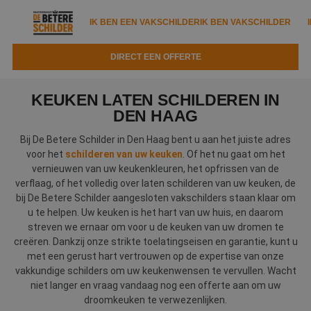
IK BEN EEN VAKSCHILDER
IK BEN VAKSCHILDER
DIRECT EEN OFFERTE
IK BEN EEN VAKSCHILDER
IK BEN VAKSCHILDER
KEUKEN LATEN SCHILDEREN IN
Documenten
DEN HAAG
IK ZOEK EEN VAKSCHILDER
VAKSCHILDER ZOEKEN
Bij De Betere Schilder in Den Haag bent u aan het juiste adres
Tools
Zoeken naar een schilder
voor het
schilderen van uw keuken
. Of het nu gaat om het
DIRECT EEN OFFERTE
vernieuwen van uw keukenkleuren, het opfrissen van de
Kennisbank
Tips
verflaag, of het volledig over laten schilderen van uw keuken, de
bij De Betere Schilder aangesloten vakschilders staan klaar om
Over ons
Trainingen
Garantie
u te helpen. Uw keuken is het hart van uw huis, en daarom
streven we ernaar om voor u de keuken van uw dromen te
Nieuws & blog
Partners
Service
creëren. Dankzij onze strikte toelatingseisen en garantie, kunt u
met een gerust hart vertrouwen op de expertise van onze
Vacatures
Infopakket
vakkundige schilders om uw keukenwensen te vervullen. Wacht
Waarom de betere schilder?
niet langer en vraag vandaag nog een offerte aan om uw
Veelgestelde vragen
Verfspuitbedrijf?
droomkeuken te verwezenlijken.
Binnenschilderwerk