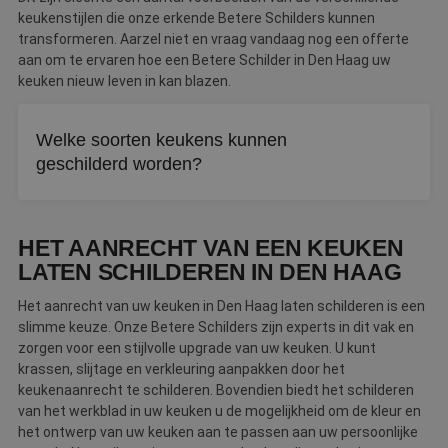
keukenstijlen die onze erkende Betere Schilders kunnen
transformeren. Aarzel niet en vraag vandaag nog een offerte
aan om te ervaren hoe een Betere Schilder in Den Haag uw
keuken nieuw leven in kan blazen.
Welke soorten keukens kunnen
geschilderd worden?
Vrijwel alle keukens zijn geschikt, van eiken en massief
hout tot hoogglans, kunststof en laminaat. Elke soort
HET AANRECHT VAN EEN KEUKEN
vraagt wel om een eigen aanpak en voorbereiding.
LATEN SCHILDEREN IN DEN HAAG
Het aanrecht van uw keuken in Den Haag laten schilderen is een
slimme keuze. Onze Betere Schilders zijn experts in dit vak en
zorgen voor een stijlvolle upgrade van uw keuken. U kunt
krassen, slijtage en verkleuring aanpakken door het
keukenaanrecht te schilderen. Bovendien biedt het schilderen
van het werkblad in uw keuken u de mogelijkheid om de kleur en
het ontwerp van uw keuken aan te passen aan uw persoonlijke