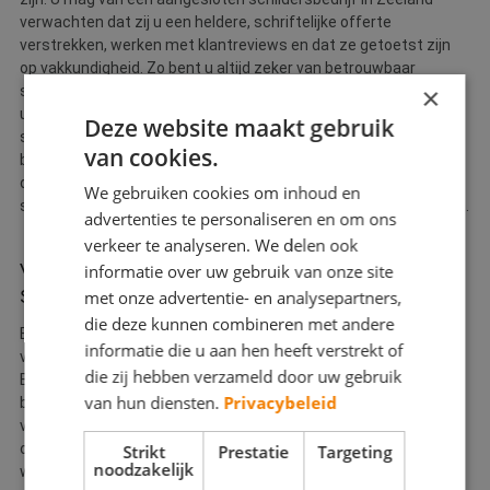
verwachten dat zij u een heldere, schriftelijke offerte
verstrekken, werken met klantreviews en dat ze getoetst zijn
op vakkundigheid. Zo bent u altijd zeker van betrouwbaar
×
schilderwerk en een echte vakman. Wij faciliteren dit graag voor
u, omdat wij het belangrijk vinden dat klanten van
Deze website maakt gebruik
schildersbedrijven in Zeeland kunnen vertrouwen op een
van cookies.
betrouwbare schilder en mogen rekenen op kwaliteit. Door via
de Betere Schilder een erkend schildersbedrijf uit Zeeland te
We gebruiken cookies om inhoud en
selecteren voor uw schilderklus, kunnen wij u die garantie geven.
advertenties te personaliseren en om ons
verkeer te analyseren. We delen ook
Voor welke werkzaamheden kan ik een Betere
informatie over uw gebruik van onze site
Schilder inschakelen?
met onze advertentie- en analysepartners,
die deze kunnen combineren met andere
Een aangesloten schildersbedrijf in Zeeland kan veel
informatie die u aan hen heeft verstrekt of
verschillende soorten werkzaamheden verrichten.
die zij hebben verzameld door uw gebruik
Binnenschilderwerk, buitenschilderwerk,
van hun diensten.
Privacybeleid
behangwerkzaamheden, spuiten, alles is mogelijk. Het laten
verven of schilderen van uw woning in Zeeland kan in de winter
ook vaak nog eens met winterschilder korting. U wilt uiteraard
Strikt
Prestatie
Targeting
noodzakelijk
weten welk schildersbedrijf bij u past. Beoordeel zelf de