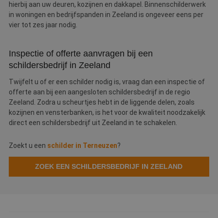
kernfunctionaliteiten van de website mogelijk, zoals
hierbij aan uw deuren, kozijnen en dakkapel. Binnenschilderwerk
gebruikersaanmelding en accountbeheer. De
in woningen en bedrijfspanden in Zeeland is ongeveer eens per
website kan niet goed worden gebruikt zonder de
vier tot zes jaar nodig.
strikt noodzakelijke cookies.
Naam
Aanbieder
/
Domein
Vervaldatum
O
Inspectie of offerte aanvragen bij een
__cf_bm
30 minuten
D
Cloudflare Inc.
w
.linkedin.com
schildersbedrijf in Zeeland
o
t
Twijfelt u of er een schilder nodig is, vraag dan een inspectie of
m
Di
offerte aan bij een aangesloten schildersbedrijf in de regio
d
Zeeland. Zodra u scheurtjes hebt in de liggende delen, zoals
g
t
kozijnen en vensterbanken, is het voor de kwaliteit noodzakelijk
o
direct een schildersbedrijf uit Zeeland in te schakelen.
v
PHPSESSID
Sessie
C
PHP.net
g
www.betereschilder.nl
Zoekt u een
schilder in Terneuzen
?
ap
b
ta
ZOEK EEN SCHILDERSBEDRIJF IN ZEELAND
id
a
d
w
Google Privacy Policy
o
v
ge