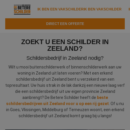
IK BEN EEN VAKSCHILDER
IK BEN VAKSCHILDER
DIRECT EEN OFFERTE
IK BEN EEN VAKSCHILDER
IK BEN VAKSCHILDER
ZOEKT U EEN SCHILDER IN
Documenten
ZEELAND?
IK ZOEK EEN VAKSCHILDER
VAKSCHILDER ZOEKEN
Schildersbedrijf in Zeeland nodig?
Tools
Zoeken naar een schilder
DIRECT EEN OFFERTE
Wilt u mooi buitenschilderwerk of binnenschilderwerk aan uw
Kennisbank
woning in Zeeland uit laten voeren? Met een erkend
Tips
schildersbedrijf uit Zeeland bent u verzekerd van een
Over ons
topresultaat. Uw huis strak in de lak dankzij een nieuwe laag verf
Trainingen
Garantie
die een schildersbedrijf uit uw eigen provincie Zeeland
Nieuws & blog
aanbrengt? De Betere Schilder heeft de
beste
Partners
Service
schildersbedrijven uit Zeeland voor u op een rij gezet
. Of u nu
in Goes, Vlissingen, Middelburg of Terneuzen woont, een erkend
Vacatures
Infopakket
Waarom de betere schilder?
schildersbedrijf uit Zeeland komt graag bij u langs!
Veelgestelde vragen
Verfspuitbedrijf?
Binnenschilderwerk