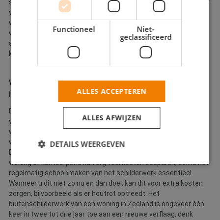
schildersbedrijven in Zeeland. U profiteert via De Betere Schilder
van jarenlange garantie en indien u niet tevreden bent, bieden
wij een klachtenprocedure. Zo kunt u er altijd op rekenen dat u
Functioneel
Niet-
waar krijgt voor uw geld. Bovendien wordt het werk van onze
geclassificeerd
schilders in Zeeland enorm gewaardeerd. De klanttevredenheid
komt uit op een 9.0!
Wanneer een schildersbedrijf in Zeeland
ALLES ACCEPTEREN
inschakelen?
De mooie provincie Zeeland ligt direct aan het water, waardoor
ALLES AFWIJZEN
veel woningen ernstig beïnvloed worden door diverse
weersinvloeden. Een woning in Middelburg zal bijvoorbeeld meer
wind en zand moeten trotseren dan een rijtjeshuis in
DETAILS WEERGEVEN
Eindhoven. Het op tijd controleren van het onderhoud van uw
woning of kantoorpand kan erg veel kosten besparen, ook is het
regelmatig schoonmaken van het schilderwerk essentieel.
Wanneer u dit niet zo nu en dan doet kan dit voor extra kosten
Strikt noodzakelijk
Prestatie
Targeting
zorgen, bijvoorbeeld als er houtrot optreedt. Het
Functioneel
Niet-geclassificeerd
buitenschilderwerk van een woning in Zeeland is ongeveer één
keer in twee tot drie jaar toe aan een nieuwe verflaag, denk
Strikt noodzakelijke cookies maken de