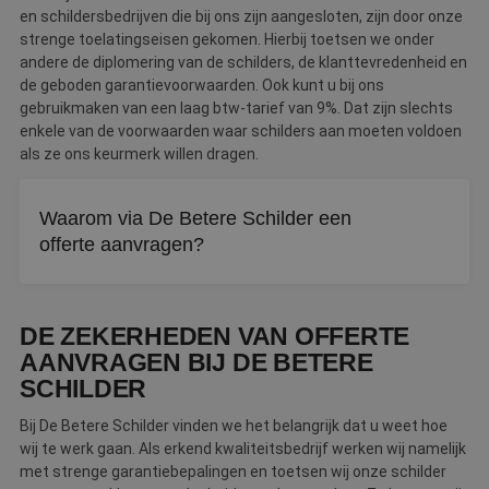
en schildersbedrijven die bij ons zijn aangesloten, zijn door onze
strenge toelatingseisen gekomen. Hierbij toetsen we onder
andere de diplomering van de schilders, de klanttevredenheid en
de geboden garantievoorwaarden. Ook kunt u bij ons
gebruikmaken van een laag btw-tarief van 9%. Dat zijn slechts
enkele van de voorwaarden waar schilders aan moeten voldoen
als ze ons keurmerk willen dragen.
Waarom via De Betere Schilder een
offerte aanvragen?
Alle aangesloten schilders zijn getoetst op vakmanschap
en betrouwbaarheid. U krijgt jarenlange garantie,
DE ZEKERHEDEN VAN OFFERTE
uitstekende service en het lage btw-tarief van 9%.
AANVRAGEN BIJ DE BETERE
SCHILDER
Bij De Betere Schilder vinden we het belangrijk dat u weet hoe
wij te werk gaan. Als erkend kwaliteitsbedrijf werken wij namelijk
met strenge garantiebepalingen en toetsen wij onze schilder