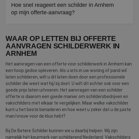
Hoe snel reageert een schilder in Arnhem
met een offerte.
op mijn offerte-aanvraag?
Binnen drie werkdagen neemt een schilder contact met u
op. Gebeurt dit niet, dan gaat De Betere Schilder als
WAAR OP LETTEN BIJ OFFERTE
bemiddelaar voor u aan de slag.
AANVRAGEN SCHILDERWERK IN
ARNHEM
Het aanvragen van een offerte voor schilderwerk in Arnhem kan
een hoop gedoe opleveren. Als u iets in uw woning of pand wil
laten schilderen, wilt u dit laten doen door een professionele
schilder die weet wat hij/zij doet. U wilt dit echter ook voor een
goede prijs laten uitvoeren. Het aanvragen van een schilder
offerte is daarom een goede manier om schildersbedrijven en
vakschilders met elkaar te vergelijken. Maar welke vakschilder
kunt u het beste benaderen en hoe weet u zeker dat u de juiste
man/vrouw voor de klus hebt?
Bij De Betere Schilder kunnen we u daarbij helpen. Wij zijn
namelijk hét keurmerk van schilderend Nederland. Vakschilders