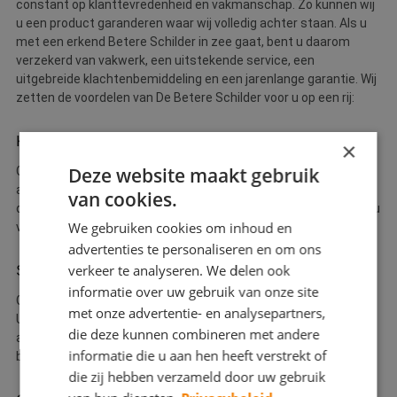
constant op klanttevredenheid en vakmanschap. Zo kunnen wij
u een product garanderen waar wij volledig achter staan. Als u
met een erkend Betere Schilder in zee gaat, bent u daarom
verzekerd van vakwerk, een uitstekende service, een
uitgebreide klachtenbemiddeling en een jarenlange garantie. Wij
zetten de voordelen van De Betere Schilder voor u op een rij:
Kwaliteit
×
Deze website maakt gebruik
Goed schilderwerk is belangrijk. Niet alleen voor een mooi
aanzicht, maar ook voor de bescherming van uw kozijnen,
van cookies.
deuren, trap, etc. Met een schilder van De Betere Schilder bent u
We gebruiken cookies om inhoud en
verzekerd van
kwaliteit en vakwerk
.
advertenties te personaliseren en om ons
verkeer te analyseren. We delen ook
Service
informatie over uw gebruik van onze site
Goede kwaliteit is belangrijk, maar
goede service
is dat net zo.
met onze advertentie- en analysepartners,
U kunt De Betere Schilder daarom vragen om advies en
die deze kunnen combineren met andere
aankloppen bij eventuele problemen, omdat klanttevredenheid
informatie die u aan hen heeft verstrekt of
bij ons hoog in het vaandel staat.
die zij hebben verzameld door uw gebruik