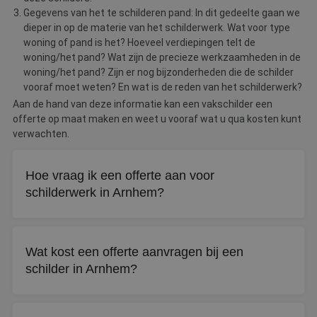
Gegevens van het te schilderen pand: In dit gedeelte gaan we
dieper in op de materie van het schilderwerk. Wat voor type
woning of pand is het? Hoeveel verdiepingen telt de
woning/het pand? Wat zijn de precieze werkzaamheden in de
woning/het pand? Zijn er nog bijzonderheden die de schilder
vooraf moet weten? En wat is de reden van het schilderwerk?
Aan de hand van deze informatie kan een vakschilder een
offerte op maat maken en weet u vooraf wat u qua kosten kunt
verwachten.
Hoe vraag ik een offerte aan voor
schilderwerk in Arnhem?
Via De Betere Schilder vraagt u gratis en vrijblijvend tot
drie offertes aan. Vul uw gegevens in en binnen drie
Wat kost een offerte aanvragen bij een
werkdagen neemt een schilder contact met u op.
schilder in Arnhem?
Het aanvragen van een offerte is altijd gratis en
vrijblijvend. U zit nergens aan vast totdat u akkoord gaat