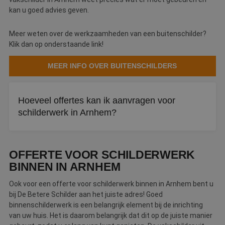
kan u goed advies geven.
Meer weten over de werkzaamheden van een buitenschilder?
Klik dan op onderstaande link!
MEER INFO OVER BUITENSCHILDERS
Hoeveel offertes kan ik aanvragen voor
schilderwerk in Arnhem?
Bij De Betere Schilder kunt u tot drie offertes tegelijk
aanvragen. Zo vergelijkt u eenvoudig verschillende
OFFERTE VOOR SCHILDERWERK
schildersbedrijven in Arnhem.
BINNEN IN ARNHEM
Ook voor een offerte voor schilderwerk binnen in Arnhem bent u
bij De Betere Schilder aan het juiste adres! Goed
binnenschilderwerk is een belangrijk element bij de inrichting
van uw huis. Het is daarom belangrijk dat dit op de juiste manier