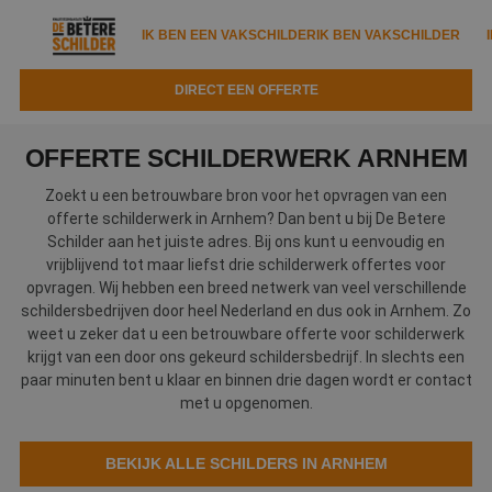
IK BEN EEN VAKSCHILDER
IK BEN VAKSCHILDER
DIRECT EEN OFFERTE
IK BEN EEN VAKSCHILDER
IK BEN VAKSCHILDER
OFFERTE SCHILDERWERK ARNHEM
Documenten
IK ZOEK EEN VAKSCHILDER
VAKSCHILDER ZOEKEN
Zoekt u een betrouwbare bron voor het opvragen van een
offerte schilderwerk in Arnhem? Dan bent u bij De Betere
Tools
Zoeken naar een schilder
Schilder aan het juiste adres. Bij ons kunt u eenvoudig en
DIRECT EEN OFFERTE
vrijblijvend tot maar liefst drie schilderwerk offertes voor
Kennisbank
Tips
opvragen. Wij hebben een breed netwerk van veel verschillende
schildersbedrijven door heel Nederland en dus ook in Arnhem. Zo
Over ons
Trainingen
Garantie
weet u zeker dat u een betrouwbare offerte voor schilderwerk
krijgt van een door ons gekeurd schildersbedrijf. In slechts een
Nieuws & blog
Partners
paar minuten bent u klaar en binnen drie dagen wordt er contact
Service
met u opgenomen.
Vacatures
Infopakket
Waarom de betere schilder?
BEKIJK ALLE SCHILDERS IN ARNHEM
Veelgestelde vragen
Verfspuitbedrijf?
Binnenschilderwerk