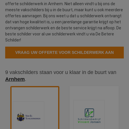
Strikt noodzakelijk
Prestatie
Targeting
offerte schilderwerk in Arnhem. Niet alleen vindt u bij ons de
meeste vakschilders bij u in de buurt, maar kunt u ook meerdere
Functioneel
Niet-geclassificeerd
offertes aanvragen. Bij ons weet u dat u schilderwerk ontvangt
Strikt noodzakelijke cookies maken de
dat van hoge kwaliteit is, u een jarenlange garantie krijgt op het
kernfunctionaliteiten van de website mogelijk, zoals
ontvangen schilderwerk en de beste service krijgt na afloop. De
gebruikersaanmelding en accountbeheer. De
beste schilder voor al uw schilderwerk vindt u via De Betere
website kan niet goed worden gebruikt zonder de
strikt noodzakelijke cookies.
Schilder!
Naam
Aanbieder
/
Domein
Vervaldatum
O
VRAAG UW OFFERTE VOOR SCHILDERWERK AAN
__cf_bm
30 minuten
D
Cloudflare Inc.
w
.linkedin.com
o
t
9 vakschilders staan voor u klaar in de buurt van
m
Di
Arnhem
.
d
g
t
o
v
PHPSESSID
Sessie
C
PHP.net
g
www.betereschilder.nl
ap
b
ta
id