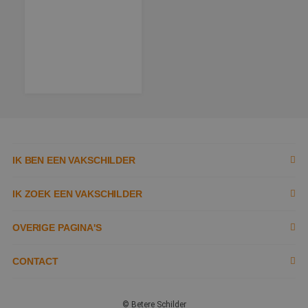
IK BEN EEN VAKSCHILDER
Inschrijven als schilder
IK ZOEK EEN VAKSCHILDER
Documenten
Zoek naar schilder
OVERIGE PAGINA'S
Tools
Tips
Contact opnemen
CONTACT
Kennisbank
Tobias Asserlaan 3,
Garantie
Over ons
2662 SB,
© Betere Schilder