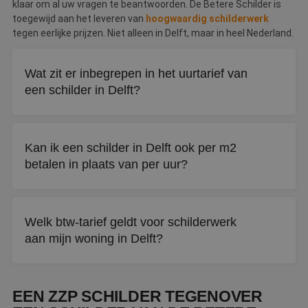
klaar om al uw vragen te beantwoorden. De Betere Schilder is
toegewijd aan het leveren van
hoogwaardig schilderwerk
tegen eerlijke prijzen. Niet alleen in Delft, maar in heel Nederland.
Wat zit er inbegrepen in het uurtarief van
een schilder in Delft?
Naast het schilderwerk zelf betaalt u voor voorbereiding
van het oppervlak, de gebruikte verf en materialen, en het
Kan ik een schilder in Delft ook per m2
opruimen van de werkplek na afloop.
betalen in plaats van per uur?
Ja, bij grotere projecten zoals een complete woning is
afrekenen per vierkante meter vaak mogelijk. Vraag vooraf
Welk btw-tarief geldt voor schilderwerk
naar beide opties om te vergelijken.
aan mijn woning in Delft?
Voor woningen ouder dan twee jaar geldt 9% btw. Bij
nieuwbouwwoningen en zakelijke panden betaalt u 21%.
EEN ZZP SCHILDER TEGENOVER