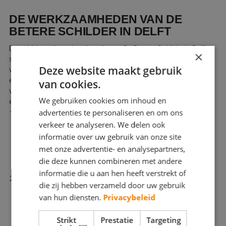
DE WERKZAAMHEDEN VAN DE
BETERE SCHILDER IN DELFT
De schilders die verbonden zijn aan De Betere Schilder in Delft
×
staan bekend om hun toewijding aan vakmanschap en service
Deze website maakt gebruik
van topkwaliteit. Onze schilders begrijpen dat elke schilderklus
een opzichzelfstaand project is dat een professionele aanpak
van cookies.
vereist om de beste resultaten te behalen. Hieronder staan
We gebruiken cookies om inhoud en
enkele werkzaamheden waarin onze schilders uitblinken:
advertenties te personaliseren en om ons
Interieur schilderwerk
verkeer te analyseren. We delen ook
Onze schilders zijn specialisten in het transformeren van
binnenruimtes. Of het nu gaat om het schilderen van muren,
informatie over uw gebruik van onze site
plafonds of deuren, de professionals die aangesloten zijn bij
met onze advertentie- en analysepartners,
De Betere Schilder zorgen ervoor dat uw interieur er prachtig
die deze kunnen combineren met andere
uitziet.
informatie die u aan hen heeft verstrekt of
Exterieur schilderwerk
die zij hebben verzameld door uw gebruik
Het exterieur van uw woning of bedrijfspand is het
van hun diensten.
Privacybeleid
visitekaartje. Onze buitenschilders in Delft zijn experts in het
schilderen van gevels, deuren, kozijnen en andere
Strikt
Prestatie
Targeting
buitenoppervlakten.