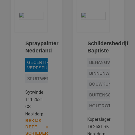
Spraypainter
Schildersbedrijf
Nederland
Baptiste
GECERTIFICEERD
BEHANGWERK
VERFSPUITER
BINNENWERK
SPUITWERK
BOUWKUNDIG
Sytwinde
BUITENSCHILDERWE
111 2631
HOUTROTREPARATIE
GS
Nootdorp
Koperslager
BEKIJK
18 2631 RK
DEZE
SCHILDER
Nootdorp