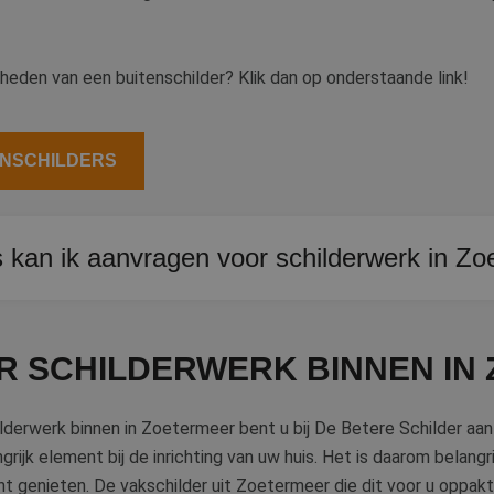
den van een buitenschilder? Klik dan op onderstaande link!
ENSCHILDERS
s kan ik aanvragen voor schilderwerk in Z
unt u tot drie offertes tegelijk aanvragen. Zo vergelijkt u eenvou
etermeer.
R SCHILDERWERK BINNEN IN
lderwerk binnen in Zoetermeer bent u bij De Betere Schilder aan
rijk element bij de inrichting van uw huis. Het is daarom belangri
nt genieten. De vakschilder uit Zoetermeer die dit voor u oppakt,