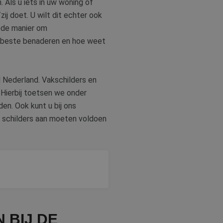
Als u iets in uw woning of
or de goede werking
zij doet. U wilt dit echter ook
rity analytics
 de sessie van de
oede manier om
ergaven te
ische doeleinden.
et beste benaderen en hoe weet
s een unieke
 microsoft-scripts.
ties en
ssen veel
bruikerservaring en
rs kunnen worden
d Nederland. Vakschilders en
cten te leveren,
. Hierbij toetsen we onder
en. Ook kunt u bij ons
dom van Google) om
r schilders aan moeten voldoen
ies ondersteunt.
iken om het gebruik
iken om het gebruik
renlange garantie,
en van de inhoud
 BIJ DE