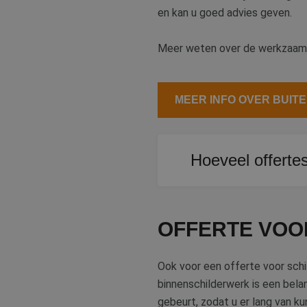
en kan u goed advies geven.
Meer weten over de werkzaamhe
MEER INFO OVER BUIT
Hoeveel offerte
Bij De Betere Schilder k
schildersbedrijven in Zo
OFFERTE VOO
Ook voor een offerte voor schi
binnenschilderwerk is een belang
gebeurt, zodat u er lang van ku