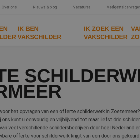
Over ons
Nieuws & blog
Vacatures
Veelgestelde vrage
EEN
IK BEN
IK ZOEK EEN
VA
LDER
VAKSCHILDER
VAKSCHILDER
ZO
TE SCHILDERW
RMEER
voor het opvragen van een offerte schilderwerk in Zoetermeer?
ij ons kunt u eenvoudig en vrijblijvend tot maar liefst drie schil
an veel verschillende schildersbedrijven door heel Nederland e
bare offerte voor schilderwerk krijgt van een door ons gekeurd s