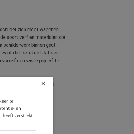
nschilder zich moet wapenen
e soort verf en materialen die
n schilderwerk binnen gaat,
g, want dat betekent dat een
 vooraf een vaste prijs af te
×
ntact met ons op of vraag
keer te
tentie- en
 heeft verstrekt