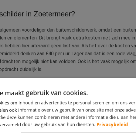
schilder in Zoetermeer?
t algemeen voordeliger dan buitenschilderwerk, omdat een buite
n en elementen. Dit brengt vaak extra kosten met zich mee in d
s hebben hier uiteraard geen last van. Als het over de kosten va
gemiddeld denken aan €40 per uur. Lager dan dat is een rode vla
afdrachten mogelijk niet kan voldoen. Ook is het vaak mogelijk om
pdracht duidelijk is.
te voor schilderwerk binnen in Zoetermeer? Neem dan gerust co
e maakt gebruik van cookies.
rstaande link.
kies om inhoud en advertenties te personaliseren en om ons ver
len ook informatie over uw gebruik van onze site met onze adver
 die deze kunnen combineren met andere informatie die u aan hen
n verzameld door uw gebruik van hun diensten.
Privacybeleid