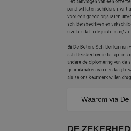
Het aanvragen van een offerte 
lidc
Micr
pand wil laten schilderen, wilt 
_clsk
Corp
voor een goede prijs laten uit
.link
schildersbedrijven en vakschil
MUID
Micr
Corp
u zeker dat u de juiste man/vr
_clck
.clar
Bij De Betere Schilder kunnen w
_fbp
Meta
schildersbedrijven die bij ons 
Inc.
.bete
andere de diplomering van de s
test_cookie
Goog
gebruikmaken van een laag btw
.doub
als ze ons keurmerk willen drag
MR
Micr
Corp
.c.bi
MR
Micr
Waarom via De B
Corp
.c.cla
Alle aangesloten schilde
bcookie
Micr
Corp
uitstekende service en 
.link
DE ZEKERHED