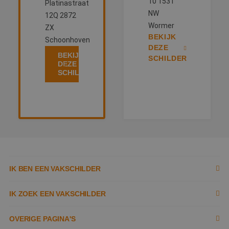
10 1531
Platinastraat
NW
12Q 2872
Wormer
ZX
BEKIJK
Schoonhoven
DEZE
BEKIJK
SCHILDER
DEZE
SCHILDER
IK BEN EEN VAKSCHILDER
Inschrijven als schilder
IK ZOEK EEN VAKSCHILDER
Documenten
Zoek naar schilder
OVERIGE PAGINA'S