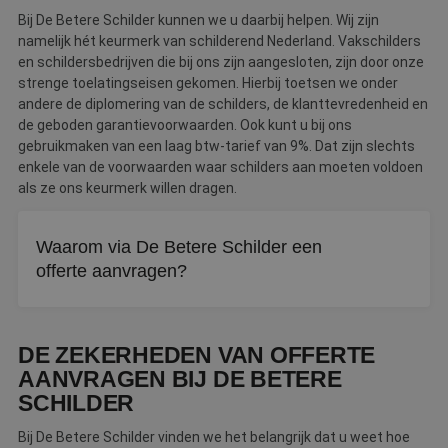
Bij De Betere Schilder kunnen we u daarbij helpen. Wij zijn
namelijk hét keurmerk van schilderend Nederland. Vakschilders
en schildersbedrijven die bij ons zijn aangesloten, zijn door onze
strenge toelatingseisen gekomen. Hierbij toetsen we onder
andere de diplomering van de schilders, de klanttevredenheid en
de geboden garantievoorwaarden. Ook kunt u bij ons
gebruikmaken van een laag btw-tarief van 9%. Dat zijn slechts
enkele van de voorwaarden waar schilders aan moeten voldoen
als ze ons keurmerk willen dragen.
Waarom via De Betere Schilder een
offerte aanvragen?
Alle aangesloten schilders zijn getoetst op vakmanschap
en betrouwbaarheid. U krijgt jarenlange garantie,
DE ZEKERHEDEN VAN OFFERTE
uitstekende service en het lage btw-tarief van 9%.
AANVRAGEN BIJ DE BETERE
SCHILDER
Bij De Betere Schilder vinden we het belangrijk dat u weet hoe