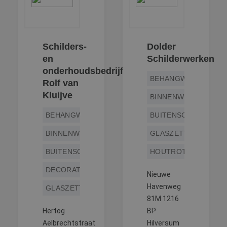
Schilders-
Dolder
en
Schilderwerken
onderhoudsbedrijf
BEHANGWERK
Rolf van
Kluijve
BINNENWERK
BEHANGWERK
BUITENSCHILDERWE
BINNENWERK
GLASZETTEN
BUITENSCHILDERWERK
HOUTROTREPARATIE
DECORATIESCHILDERWERK
Nieuwe
Havenweg
GLASZETTEN
81M 1216
Hertog
BP
Aelbrechtstraat
Hilversum