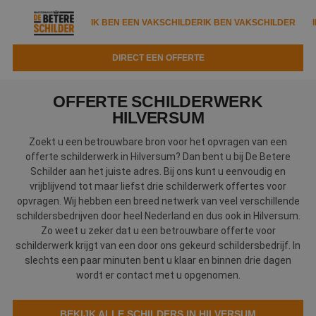
IK BEN EEN VAKSCHILDER
IK BEN VAKSCHILDER
DIRECT EEN OFFERTE
IK BEN EEN VAKSCHILDER
IK BEN VAKSCHILDER
OFFERTE SCHILDERWERK
Documenten
HILVERSUM
IK ZOEK EEN VAKSCHILDER
VAKSCHILDER ZOEKEN
Zoekt u een betrouwbare bron voor het opvragen van een
Tools
Zoeken naar een schilder
offerte schilderwerk in Hilversum? Dan bent u bij De Betere
DIRECT EEN OFFERTE
Schilder aan het juiste adres. Bij ons kunt u eenvoudig en
Kennisbank
Tips
vrijblijvend tot maar liefst drie schilderwerk offertes voor
opvragen. Wij hebben een breed netwerk van veel verschillende
Over ons
Trainingen
Garantie
schildersbedrijven door heel Nederland en dus ook in Hilversum.
Zo weet u zeker dat u een betrouwbare offerte voor
Nieuws & blog
Partners
Service
schilderwerk krijgt van een door ons gekeurd schildersbedrijf. In
slechts een paar minuten bent u klaar en binnen drie dagen
Vacatures
Infopakket
Waarom de betere schilder?
wordt er contact met u opgenomen.
Veelgestelde vragen
Verfspuitbedrijf?
Binnenschilderwerk
BEKIJK ALLE SCHILDERS IN HILVERSUM