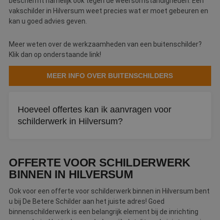
beschermt namelijk ook tegen de weersomstandigheden. Een
vakschilder in Hilversum weet precies wat er moet gebeuren en
kan u goed advies geven.
Meer weten over de werkzaamheden van een buitenschilder?
Klik dan op onderstaande link!
MEER INFO OVER BUITENSCHILDERS
Hoeveel offertes kan ik aanvragen voor
schilderwerk in Hilversum?
Bij De Betere Schilder kunt u tot drie offertes tegelijk
aanvragen. Zo vergelijkt u eenvoudig verschillende
OFFERTE VOOR SCHILDERWERK
schildersbedrijven in Hilversum.
BINNEN IN HILVERSUM
Ook voor een offerte voor schilderwerk binnen in Hilversum bent
u bij De Betere Schilder aan het juiste adres! Goed
binnenschilderwerk is een belangrijk element bij de inrichting