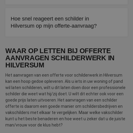
Het aanvragen van een offerte is altijd gratis en
vrijblijvend. U zit nergens aan vast totdat u akkoord gaat
Hoe snel reageert een schilder in
met een offerte.
Hilversum op mijn offerte-aanvraag?
Binnen drie werkdagen neemt een schilder contact met u
op. Gebeurt dit niet, dan gaat De Betere Schilder als
WAAR OP LETTEN BIJ OFFERTE
bemiddelaar voor u aan de slag.
AANVRAGEN SCHILDERWERK IN
HILVERSUM
Het aanvragen van een offerte voor schilderwerk in Hilversum
kan een hoop gedoe opleveren. Als u iets in uw woning of pand
wil laten schilderen, wilt u dit laten doen door een professionele
schilder die weet wat hij/zij doet. U wilt dit echter ook voor een
goede prijs laten uitvoeren. Het aanvragen van een schilder
offerte is daarom een goede manier om schildersbedrijven en
vakschilders met elkaar te vergelijken. Maar welke vakschilder
kunt u het beste benaderen en hoe weet u zeker dat u de juiste
man/vrouw voor de klus hebt?