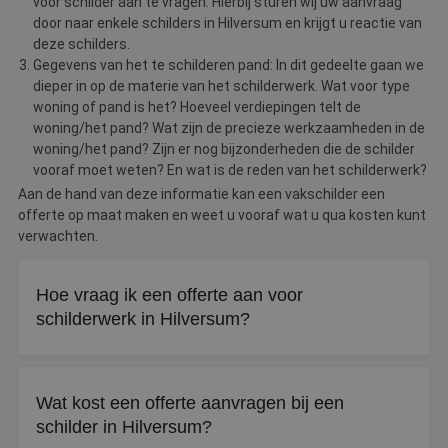
voor schilder aan te vragen. Hierbij sturen wij uw aanvraag
door naar enkele schilders in Hilversum en krijgt u reactie van
deze schilders.
Gegevens van het te schilderen pand: In dit gedeelte gaan we
dieper in op de materie van het schilderwerk. Wat voor type
woning of pand is het? Hoeveel verdiepingen telt de
woning/het pand? Wat zijn de precieze werkzaamheden in de
woning/het pand? Zijn er nog bijzonderheden die de schilder
vooraf moet weten? En wat is de reden van het schilderwerk?
Aan de hand van deze informatie kan een vakschilder een
offerte op maat maken en weet u vooraf wat u qua kosten kunt
verwachten.
Hoe vraag ik een offerte aan voor
schilderwerk in Hilversum?
Via De Betere Schilder vraagt u gratis en vrijblijvend tot
drie offertes aan. Vul uw gegevens in en binnen drie
Wat kost een offerte aanvragen bij een
werkdagen neemt een schilder contact met u op.
schilder in Hilversum?