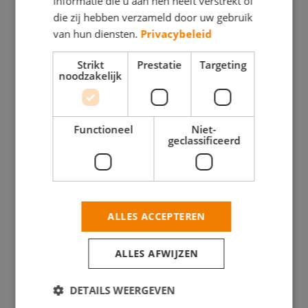
informatie die u aan hen heeft verstrekt of
die zij hebben verzameld door uw gebruik
van hun diensten.
Privacybeleid
Scheers
van
Strikt
Prestatie
Targeting
noodzakelijk
1894 BV
BEHANGWERK
Functioneel
Niet-
BINNENWERK
Bakker
geclassificeerd
BUITENSCHILDERWE
Meesterschilder
DECORATIESCHILDE
BEHANGWERK
GLASZETTEN
BINNENWERK
ALLES ACCEPTEREN
BUITENSCHILDERWERK
Kloosterstraat
31b 1411
ALLES AFWIJZEN
DECORATIESCHILDERWERK
RS
GLASZETTEN
Naarden-
DETAILS WEERGEVEN
Vesting