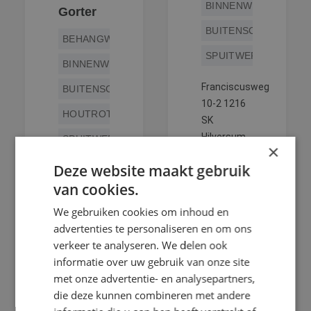
BINNENWERK
Gorter
BUITENSCHILDERWE
BEHANGWERK
SPUITWERK
BINNENWERK
Franciscusweg
BUITENSCHILDERWERK
10-2 1216
HOUTROTREPARATIE
SK
Hilversum
SPUITWERK
×
BEKIJK
Deze website maakt gebruik
DEZE
Primulastraat
SCHILDER
van cookies.
51 1214 KT
Hilversum
We gebruiken cookies om inhoud en
BEKIJK
advertenties te personaliseren en om ons
DEZE
verkeer te analyseren. We delen ook
SCHILDER
informatie over uw gebruik van onze site
met onze advertentie- en analysepartners,
die deze kunnen combineren met andere