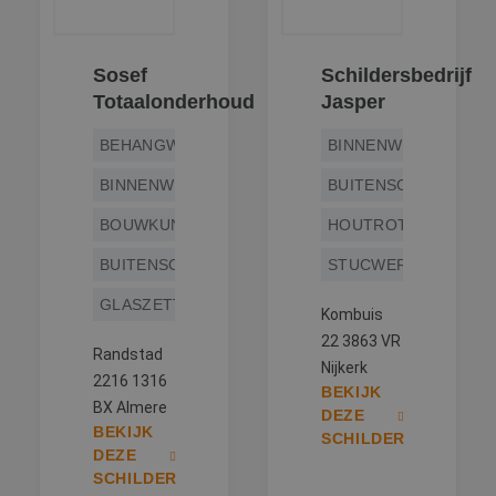
Sosef
Schildersbedrijf
Totaalonderhoud
Jasper
BEHANGWERK
BINNENWERK
BINNENWERK
BUITENSCHILDERWE
BOUWKUNDIG
HOUTROTREPARATIE
BUITENSCHILDERWERK
STUCWERK
GLASZETTEN
Kombuis
22 3863 VR
Randstad
Nijkerk
2216 1316
BEKIJK
BX Almere
DEZE
BEKIJK
SCHILDER
DEZE
SCHILDER