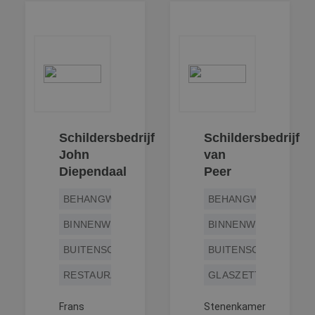
Schildersbedrijf
Schildersbedrijf
John
van
Diependaal
Peer
BEHANGWERK
BEHANGWERK
BINNENWERK
BINNENWERK
BUITENSCHILDERWERK
BUITENSCHILDERWE
RESTAURATIEWERK
GLASZETTEN
Frans
Stenenkamer