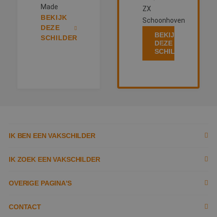
Made
ZX
BEKIJK
Schoonhoven
DEZE
BEKIJK
SCHILDER
DEZE
SCHILDER
IK BEN EEN VAKSCHILDER
Inschrijven als schilder
IK ZOEK EEN VAKSCHILDER
Documenten
Zoek naar schilder
OVERIGE PAGINA'S
Tools
Tips
Contact opnemen
CONTACT