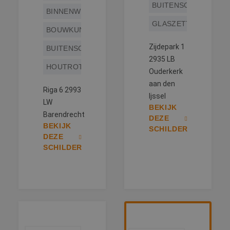
BUITENSCHILDERWE
BINNENWERK
GLASZETTEN
BOUWKUNDIG
Zijdepark 1
BUITENSCHILDERWERK
2935 LB
HOUTROTREPARATIE
Ouderkerk
aan den
Riga 6 2993
Ijssel
LW
BEKIJK
Barendrecht
DEZE
BEKIJK
SCHILDER
DEZE
SCHILDER