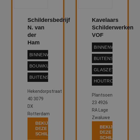
Schildersbedrijf
Kavelaars
N. van
Schilderwerken
der
VOF
Ham
BINNENWERK
BINNENWERK
BUITENSCHILDERW
BOUWKUNDIG
GLASZETTEN
BUITENSCHILDERWERK
HOUTROTREPARATI
Hekendorpstraat
Plantsoen
40 3079
23 4926
DX
RA Lage
Rotterdam
Zwaluwe
BEKIJK
BEKIJK
DEZE
DEZE
SCHILDER
SCHILDER