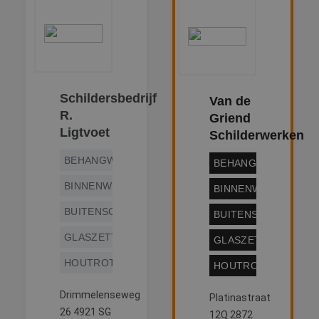
Schildersbedrijf
Van de
R.
Griend
Ligtvoet
Schilderwerken
BEHANGWERK
BEHANGWERK
BINNENWERK
BINNENWERK
BUITENSCHILDERWERK
BUITENSCHILDERW
GLASZETTEN
GLASZETTEN
HOUTROTREPARATIE
HOUTROTREPARATI
Drimmelenseweg
Platinastraat
26 4921 SG
12Q 2872