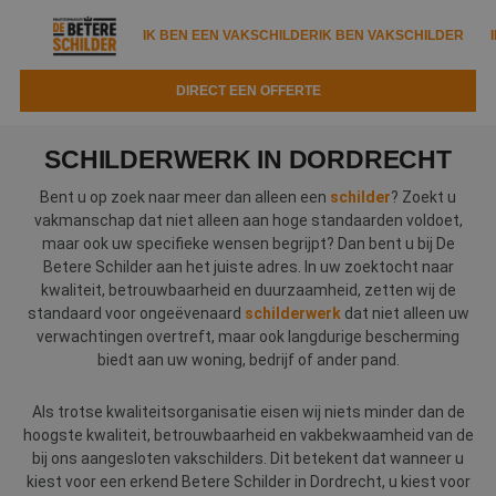
IK BEN EEN VAKSCHILDER
IK BEN VAKSCHILDER
DIRECT EEN OFFERTE
IK BEN EEN VAKSCHILDER
IK BEN VAKSCHILDER
SCHILDERWERK IN DORDRECHT
Documenten
IK ZOEK EEN VAKSCHILDER
VAKSCHILDER ZOEKEN
Bent u op zoek naar meer dan alleen een
schilder
? Zoekt u
vakmanschap dat niet alleen aan hoge standaarden voldoet,
Tools
Zoeken naar een schilder
maar ook uw specifieke wensen begrijpt? Dan bent u bij De
DIRECT EEN OFFERTE
Betere Schilder aan het juiste adres. In uw zoektocht naar
Kennisbank
Tips
kwaliteit, betrouwbaarheid en duurzaamheid, zetten wij de
standaard voor ongeëvenaard
schilderwerk
dat niet alleen uw
Over ons
Trainingen
Garantie
verwachtingen overtreft, maar ook langdurige bescherming
biedt aan uw woning, bedrijf of ander pand.
Nieuws & blog
Partners
Service
Als trotse kwaliteitsorganisatie eisen wij niets minder dan de
Vacatures
Infopakket
Waarom de betere schilder?
hoogste kwaliteit, betrouwbaarheid en vakbekwaamheid van de
bij ons aangesloten vakschilders. Dit betekent dat wanneer u
Veelgestelde vragen
Verfspuitbedrijf?
Binnenschilderwerk
kiest voor een erkend Betere Schilder in Dordrecht, u kiest voor