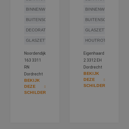
BINNENWERK
BINNENWERK
BUITENSCHILDERWERK
BUITENSCHILDERWE
DECORATIESCHILDERWERK
GLASZETTEN
GLASZETTEN
HOUTROTREPARATIE
Noordendijk
Eigenhaard
163 3311
2 3312 EH
RN
Dordrecht
BEKIJK
Dordrecht
DEZE
BEKIJK
SCHILDER
DEZE
SCHILDER