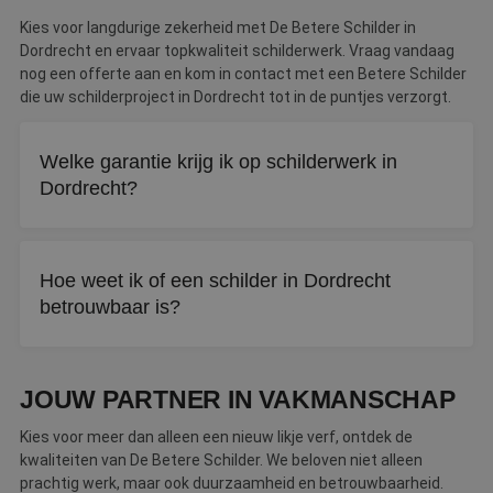
Kies voor langdurige zekerheid met De Betere Schilder in
Dordrecht en ervaar topkwaliteit schilderwerk. Vraag vandaag
nog een offerte aan en kom in contact met een Betere Schilder
die uw schilderproject in Dordrecht tot in de puntjes verzorgt.
Welke garantie krijg ik op schilderwerk in
Dordrecht?
Bij een erkend Betere Schilder krijgt u minimaal drie jaar
garantie op buitenschilderwerk en vier jaar op
Hoe weet ik of een schilder in Dordrecht
binnenschilderwerk.
betrouwbaar is?
Een erkende Betere Schilder biedt jarenlange garantie, een
garantiecertificaat bij oplevering en klachtenbemiddeling
JOUW PARTNER IN VAKMANSCHAP
als u niet tevreden bent.
Kies voor meer dan alleen een nieuw likje verf, ontdek de
kwaliteiten van De Betere Schilder. We beloven niet alleen
prachtig werk, maar ook duurzaamheid en betrouwbaarheid.