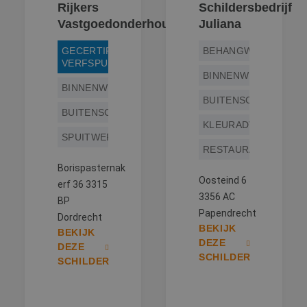
Rijkers
Schildersbedrijf
Vastgoedonderhoud
Juliana
GECERTIFICEERD
BEHANGWERK
VERFSPUITER
BINNENWERK
BINNENWERK
BUITENSCHILDERWE
BUITENSCHILDERWERK
KLEURADVIES
SPUITWERK
RESTAURATIEWERK
Borispasternak
Oosteind 6
erf 36 3315
3356 AC
BP
Papendrecht
Dordrecht
BEKIJK
BEKIJK
DEZE
DEZE
SCHILDER
SCHILDER