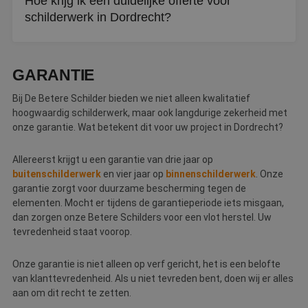
Hoe krijg ik een duidelijke offerte voor
schilderwerk in Dordrecht?
Via De Betere Schilder ontvangt u een schriftelijke offerte
met het type verf, de voorbereidingen en een transparante
GARANTIE
prijsopbouw.
Bij De Betere Schilder bieden we niet alleen kwalitatief
hoogwaardig schilderwerk, maar ook langdurige zekerheid met
onze garantie. Wat betekent dit voor uw project in Dordrecht?
Allereerst krijgt u een garantie van drie jaar op
buitenschilderwerk
en vier jaar op
binnenschilderwerk
. Onze
garantie zorgt voor duurzame bescherming tegen de
elementen. Mocht er tijdens de garantieperiode iets misgaan,
dan zorgen onze Betere Schilders voor een vlot herstel. Uw
tevredenheid staat voorop.
Onze garantie is niet alleen op verf gericht, het is een belofte
van klanttevredenheid. Als u niet tevreden bent, doen wij er alles
aan om dit recht te zetten.