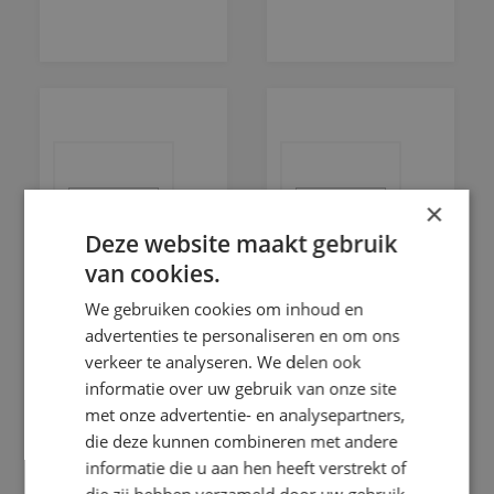
×
Deze website maakt gebruik
van cookies.
Van der
Bakker -
We gebruiken cookies om inhoud en
Ham
Schilder
advertenties te personaliseren en om ons
Schilderwerken
&
verkeer te analyseren. We delen ook
Behangwerken
informatie over uw gebruik van onze site
GECERTIFICEERD
met onze advertentie- en analysepartners,
VERFSPUITER
BEHANGWERK
die deze kunnen combineren met andere
BEHANGWERK
BINNENWERK
informatie die u aan hen heeft verstrekt of