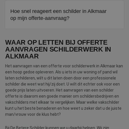
Het aanvragen van een offerte is altijd gratis en
vrijblijvend. U zit nergens aan vast totdat u akkoord gaat
Hoe snel reageert een schilder in Alkmaar
met een offerte.
op mijn offerte-aanvraag?
Binnen drie werkdagen neemt een schilder contact met u
op. Gebeurt dit niet, dan gaat De Betere Schilder als
WAAR OP LETTEN BIJ OFFERTE
bemiddelaar voor u aan de slag.
AANVRAGEN SCHILDERWERK IN
ALKMAAR
Het aanvragen van een offerte voor schilderwerk in Alkmaar kan
een hoop gedoe opleveren. Als u iets in uw woning of pand wil
laten schilderen, wilt u dit laten doen door een professionele
schilder die weet wat hij/zij doet. U wilt dit echter ook voor een
goede prijs laten uitvoeren. Het aanvragen van een schilder
offerte is daarom een goede manier om schildersbedrijven en
vakschilders met elkaar te vergelijken. Maar welke vakschilder
kunt u het beste benaderen en hoe weet u zeker dat u de juiste
man/vrouw voor de klus hebt?
Bij De Betere Schilder kunnen we u daarbij helpen. Wij zijn