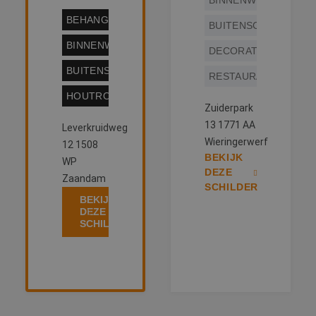
BINNENWERK
BEHANGWERK
BUITENSCHILDERWE
BINNENWERK
DECORATIESCHILDE
BUITENSCHILDERWERK
RESTAURATIEWERK
HOUTROTREPARATIE
Zuiderpark
13 1771 AA
Leverkruidweg
Wieringerwerf
12 1508
BEKIJK
WP
DEZE
Zaandam
SCHILDER
BEKIJK
DEZE
SCHILDER