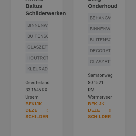
Baltus
Onderhoud
Schilderwerken
BEHANGWERK
BINNENWERK
BINNENWERK
BUITENSCHILDERWERK
BUITENSCHILDERWE
GLASZETTEN
DECORATIESCHILDE
HOUTROTREPARATIE
GLASZETTEN
KLEURADVIES
Samsonweg
Geesterland
80 1521
33 1645 RX
RM
Ursem
Wormerveer
BEKIJK
BEKIJK
DEZE
DEZE
SCHILDER
SCHILDER