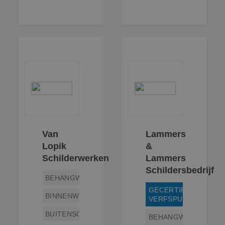
Van
Lammers
Lopik
&
Schilderwerken
Lammers
Schildersbedrijf
BEHANGWERK
GECERTIFICEERD
BINNENWERK
VERFSPUITER
BUITENSCHILDERWERK
BEHANGWERK