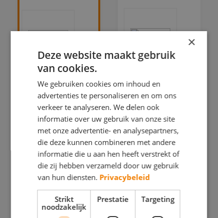
×
Deze website maakt gebruik
van cookies.
WSB
Peerdeman
We gebruiken cookies om inhoud en
Schilders
Schilderwerken
advertenties te personaliseren en om ons
verkeer te analyseren. We delen ook
BEHANGWERK
BEHANGWERK
informatie over uw gebruik van onze site
BINNENWERK
BINNENWERK
met onze advertentie- en analysepartners,
die deze kunnen combineren met andere
BUITENSCHILDERWE
BUITENSCHILDERWERK
informatie die u aan hen heeft verstrekt of
HOUTROTREPARATIE
DECORATIESCHILDERWERK
die zij hebben verzameld door uw gebruik
van hun diensten.
Privacybeleid
SPUITWERK
GLASZETTEN
Strikt
Prestatie
Targeting
Hermelijnkoog
Kwelder
noodzakelijk
16 1822 CB
17 1822