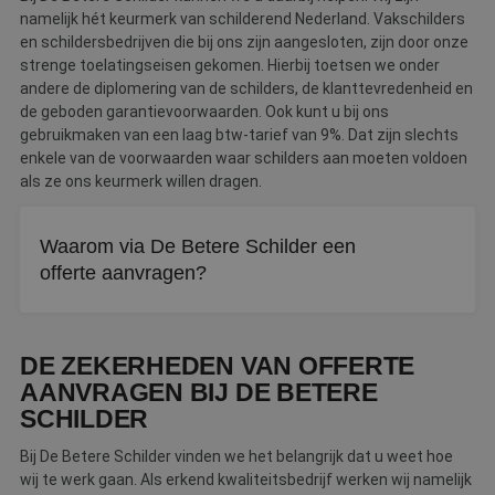
namelijk hét keurmerk van schilderend Nederland. Vakschilders
en schildersbedrijven die bij ons zijn aangesloten, zijn door onze
strenge toelatingseisen gekomen. Hierbij toetsen we onder
andere de diplomering van de schilders, de klanttevredenheid en
de geboden garantievoorwaarden. Ook kunt u bij ons
gebruikmaken van een laag btw-tarief van 9%. Dat zijn slechts
enkele van de voorwaarden waar schilders aan moeten voldoen
als ze ons keurmerk willen dragen.
Waarom via De Betere Schilder een
offerte aanvragen?
Alle aangesloten schilders zijn getoetst op vakmanschap
en betrouwbaarheid. U krijgt jarenlange garantie,
DE ZEKERHEDEN VAN OFFERTE
uitstekende service en het lage btw-tarief van 9%.
AANVRAGEN BIJ DE BETERE
SCHILDER
Bij De Betere Schilder vinden we het belangrijk dat u weet hoe
wij te werk gaan. Als erkend kwaliteitsbedrijf werken wij namelijk