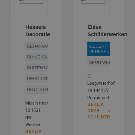
Hessels
Elève
Decoratie
Schilderwerken
BEHANGWERK
GECERTIFICEERD
VERFSPUITER
BINNENWERK
SPUITWERK
BUITENSCHILDERWERK
G.
DECORATIESCHILDERWERK
Leegwaterhof
HOUTROTREPARATIE
19 1444 EV
Purmerend
Malerstraat
BEKIJK
10 1531
DEZE
SCHILDER
NW
Wormer
BEKIJK