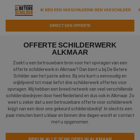
IK BEN EEN VAKSCHILDER
IK BEN VAKSCHILDER
DIRECT EEN OFFERTE
IK BEN EEN VAKSCHILDER
IK BEN VAKSCHILDER
OFFERTE SCHILDERWERK
Documenten
ALKMAAR
IK ZOEK EEN VAKSCHILDER
VAKSCHILDER ZOEKEN
Zoekt u een betrouwbare bron voor het opvragen van een
Tools
Zoeken naar een schilder
offerte schilderwerk in Alkmaar? Dan bent u bij De Betere
DIRECT EEN OFFERTE
Schilder aan het juiste adres. Bij ons kunt u eenvoudig en
Kennisbank
Tips
vrijblijvend tot maar liefst drie schilderwerk offertes voor
opvragen. Wij hebben een breed netwerk van veel verschillende
Over ons
Trainingen
Garantie
schildersbedrijven door heel Nederland en dus ook in Alkmaar. Zo
weet u zeker dat u een betrouwbare offerte voor schilderwerk
Nieuws & blog
Partners
Service
krijgt van een door ons gekeurd schildersbedrijf. In slechts een
paar minuten bent u klaar en binnen drie dagen wordt er contact
Vacatures
Infopakket
Waarom de betere schilder?
met u opgenomen.
Veelgestelde vragen
Verfspuitbedrijf?
Binnenschilderwerk
BEKIJK ALLE SCHILDERS IN ALKMAAR