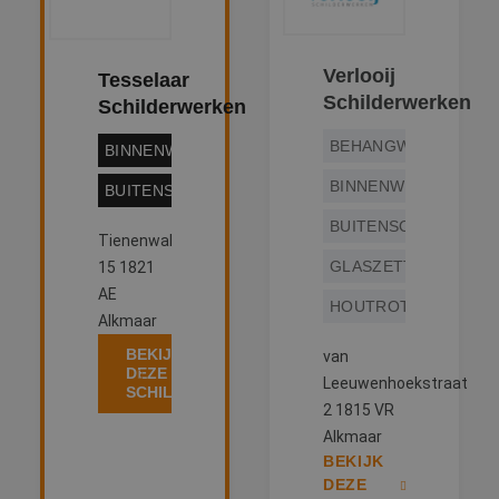
Verlooij
Tesselaar
Schilderwerken
Schilderwerken
BEHANGWERK
BINNENWERK
BINNENWERK
BUITENSCHILDERWERK
BUITENSCHILDERWE
Tienenwal
GLASZETTEN
15 1821
AE
HOUTROTREPARATIE
Alkmaar
BEKIJK
van
DEZE
Leeuwenhoekstraat
SCHILDER
2 1815 VR
Alkmaar
BEKIJK
DEZE