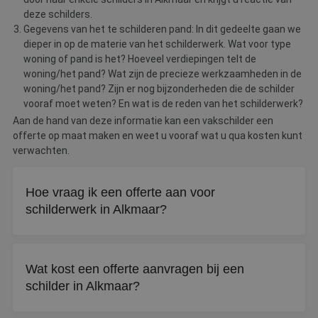
deze schilders.
Gegevens van het te schilderen pand: In dit gedeelte gaan we
dieper in op de materie van het schilderwerk. Wat voor type
woning of pand is het? Hoeveel verdiepingen telt de
woning/het pand? Wat zijn de precieze werkzaamheden in de
woning/het pand? Zijn er nog bijzonderheden die de schilder
vooraf moet weten? En wat is de reden van het schilderwerk?
Aan de hand van deze informatie kan een vakschilder een
offerte op maat maken en weet u vooraf wat u qua kosten kunt
verwachten.
Hoe vraag ik een offerte aan voor
schilderwerk in Alkmaar?
Via De Betere Schilder vraagt u gratis en vrijblijvend tot
drie offertes aan. Vul uw gegevens in en binnen drie
Wat kost een offerte aanvragen bij een
werkdagen neemt een schilder contact met u op.
schilder in Alkmaar?