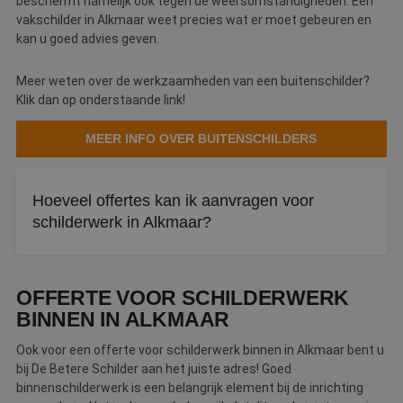
beschermt namelijk ook tegen de weersomstandigheden. Een
vakschilder in Alkmaar weet precies wat er moet gebeuren en
kan u goed advies geven.
Meer weten over de werkzaamheden van een buitenschilder?
Klik dan op onderstaande link!
MEER INFO OVER BUITENSCHILDERS
Hoeveel offertes kan ik aanvragen voor
schilderwerk in Alkmaar?
Bij De Betere Schilder kunt u tot drie offertes tegelijk
aanvragen. Zo vergelijkt u eenvoudig verschillende
OFFERTE VOOR SCHILDERWERK
schildersbedrijven in Alkmaar.
BINNEN IN ALKMAAR
Ook voor een offerte voor schilderwerk binnen in Alkmaar bent u
bij De Betere Schilder aan het juiste adres! Goed
binnenschilderwerk is een belangrijk element bij de inrichting