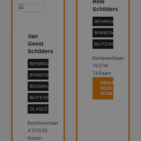
Rele
Schilders
BEHANGWERK
BINNENWERK
Van
Geest
BUITENSCHILDERW
Schilders
Rembrandtlaan
BEHANGWERK
19 3741
TA Baarn
BINNENWERK
BEKIJK
BOUWKUNDIG
DEZE
SCHILDER
BUITENSCHILDERWERK
GLASZETTEN
Beethovenlaan
4 1272 ED
Huizen