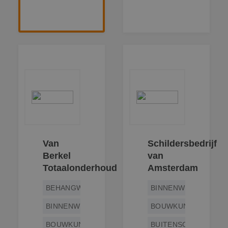
MR
1 week
Dit is een Micros
Microsoft
MSN 1st party co
Corporation
die we gebruike
.c.clarity.ms
het gebruik van 
website voor int
analyses te mete
bcookie
1 jaar
Dit is een Micros
Microsoft
MSN 1st party co
Corporation
voor het delen v
.linkedin.com
de inhoud van d
website via socia
media.
MUID
1 jaar
Deze cookie wor
Microsoft
veel gebruikt do
Corporation
mijn Microsoft al
.bing.com
een unieke
gebruikers-ID. He
Van
Schildersbedrijf
kan worden inge
door ingesloten
Berkel
van
microsoft-scripts
Algemeen wordt
Totaalonderhoud
Amsterdam
aangenomen dat
synchroniseert t
veel verschillend
BEHANGWERK
BINNENWERK
Microsoft-domei
waardoor gebrui
BINNENWERK
BOUWKUNDIG
kunnen worden
gevolgd.
BOUWKUNDIG
BUITENSCHILDERWE