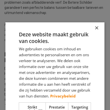
problemen zoals afbladderende verf. De Betere Schilder
garandeert een perfecte balans tussen betaalbare tarieven en
uitmuntend vakmanschap.
Als u op zoek bent naar een binnenschilder in Hilversum die
×
zowel een concurrerend tarief hanteert als vakwerk biedt,
Deze website maakt gebruik
aarzel dan niet om contact met ons op te nemen voor een
van cookies.
offerte op maat.
We gebruiken cookies om inhoud en
DE WERKZAAMHEDEN VAN DE
advertenties te personaliseren en om ons
BETERE SCHILDER IN HILVERSUM
verkeer te analyseren. We delen ook
informatie over uw gebruik van onze site
De schilders die verbonden zijn aan De Betere Schilder in
met onze advertentie- en analysepartners,
Hilversum staan bekend om hun toewijding aan vakmanschap
die deze kunnen combineren met andere
en service van topkwaliteit. Onze schilders begrijpen dat elke
informatie die u aan hen heeft verstrekt of
schilderklus een opzichzelfstaand project is dat een
professionele aanpak vereist om de beste resultaten te
die zij hebben verzameld door uw gebruik
behalen. Hieronder staan enkele werkzaamheden waarin onze
van hun diensten.
Privacybeleid
schilders uitblinken:
Interieur schilderwerk
Strikt
Prestatie
Targeting