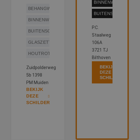
BINNENWERK
BEHANGWERK
BUITENSCHILDERW
BINNENWERK
P.C.
BUITENSCHILDERWERK
Staalweg
GLASZETTEN
106A
3721 TJ
HOUTROTREPARATIE
Bilthoven
BEKIJK
Zuidpolderweg
DEZE
5b 1398
SCHILDER
PM Muiden
BEKIJK
DEZE
SCHILDER