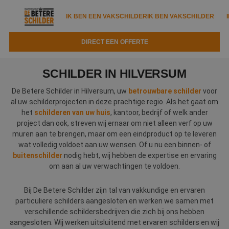
IK BEN EEN VAKSCHILDER
IK BEN VAKSCHILDER
DIRECT EEN OFFERTE
IK BEN EEN VAKSCHILDER
IK BEN VAKSCHILDER
SCHILDER IN HILVERSUM
Documenten
IK ZOEK EEN VAKSCHILDER
VAKSCHILDER ZOEKEN
De Betere Schilder in Hilversum, uw
betrouwbare schilder
voor
al uw schilderprojecten in deze prachtige regio. Als het gaat om
Tools
Zoeken naar een schilder
het
schilderen van uw huis
, kantoor, bedrijf of welk ander
DIRECT EEN OFFERTE
project dan ook, streven wij ernaar om niet alleen verf op uw
Kennisbank
Tips
muren aan te brengen, maar om een eindproduct op te leveren
wat volledig voldoet aan uw wensen. Of u nu een binnen- of
Over ons
Trainingen
Garantie
buitenschilder
nodig hebt, wij hebben de expertise en ervaring
om aan al uw verwachtingen te voldoen.
Nieuws & blog
Partners
Service
Bij De Betere Schilder zijn tal van vakkundige en ervaren
Vacatures
Infopakket
Waarom de betere schilder?
particuliere schilders aangesloten en werken we samen met
verschillende schildersbedrijven die zich bij ons hebben
Veelgestelde vragen
Verfspuitbedrijf?
Binnenschilderwerk
aangesloten. Wij werken uitsluitend met ervaren schilders en wij