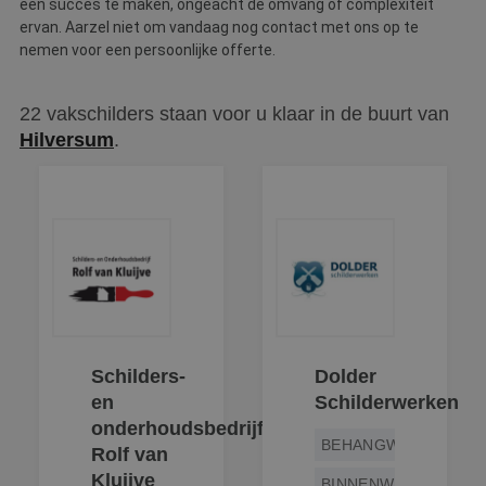
een succes te maken, ongeacht de omvang of complexiteit
Strikt noodzakelijke cookies maken de
ervan. Aarzel niet om vandaag nog contact met ons op te
kernfunctionaliteiten van de website mogelijk, zoals
nemen voor een persoonlijke offerte.
gebruikersaanmelding en accountbeheer. De
website kan niet goed worden gebruikt zonder de
strikt noodzakelijke cookies.
22 vakschilders staan voor u klaar in de buurt van
Naam
Aanbieder
/
Domein
Vervaldatum
O
Hilversum
.
__cf_bm
30 minuten
D
Cloudflare Inc.
w
.linkedin.com
o
t
m
Di
d
g
t
o
v
PHPSESSID
Sessie
C
PHP.net
g
www.betereschilder.nl
ap
Schilders-
Dolder
b
ta
en
Schilderwerken
id
a
onderhoudsbedrijf
d
BEHANGWERK
Rolf van
w
Google Privacy Policy
o
Kluijve
BINNENWERK
v