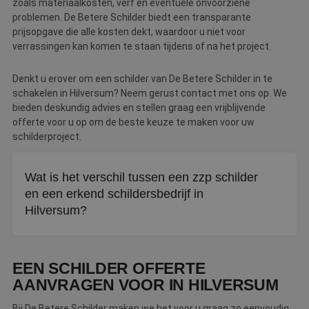
zoals materiaalkosten, verf en eventuele onvoorziene
problemen. De Betere Schilder biedt een transparante
prijsopgave die alle kosten dekt, waardoor u niet voor
verrassingen kan komen te staan tijdens of na het project.
Denkt u erover om een schilder van De Betere Schilder in te
schakelen in Hilversum? Neem gerust contact met ons op. We
bieden deskundig advies en stellen graag een vrijblijvende
offerte voor u op om de beste keuze te maken voor uw
schilderproject.
Wat is het verschil tussen een zzp schilder
en een erkend schildersbedrijf in
Hilversum?
Een zzp schilder werkt als eenmansbedrijf en kan
flexibeler zijn bij kleine klussen. Een erkend schildersbedrijf
EEN SCHILDER OFFERTE
biedt vaak meer zekerheid door garantiebepalingen,
AANVRAGEN VOOR IN HILVERSUM
klachtenbemiddeling en getoetst vakmanschap.
Bij De Betere Schilder maken we het voor u graag zo eenvoudig