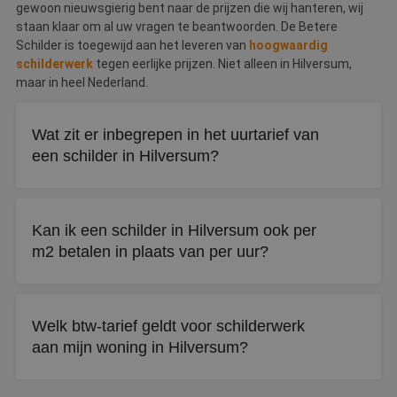
gewoon nieuwsgierig bent naar de prijzen die wij hanteren, wij
staan klaar om al uw vragen te beantwoorden. De Betere
Schilder is toegewijd aan het leveren van
hoogwaardig
schilderwerk
tegen eerlijke prijzen. Niet alleen in Hilversum,
maar in heel Nederland.
Wat zit er inbegrepen in het uurtarief van
een schilder in Hilversum?
Naast het schilderwerk zelf betaalt u voor voorbereiding
van het oppervlak, de gebruikte verf en materialen, en het
Kan ik een schilder in Hilversum ook per
opruimen van de werkplek na afloop.
m2 betalen in plaats van per uur?
Ja, bij grotere projecten zoals een complete woning is
afrekenen per vierkante meter vaak mogelijk. Vraag vooraf
Welk btw-tarief geldt voor schilderwerk
naar beide opties om te vergelijken.
aan mijn woning in Hilversum?
Voor woningen ouder dan twee jaar geldt 9% btw. Bij