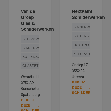
Van de
NextPaint
Groep
Schilderwerken
Glas &
BINNENWERK
Schilderwerken
BUITENSCHILDERWE
BEHANGWERK
HOUTROTREPARATIE
BINNENWERK
KLEURADVIES
BUITENSCHILDERWERK
Ondiep 17
GLASZETTEN
3552 EA
Westdijk 11
Utrecht
BEKIJK
3752 AD
DEZE
Bunschoten-
SCHILDER
Spakenburg
BEKIJK
DEZE
SCHILDER