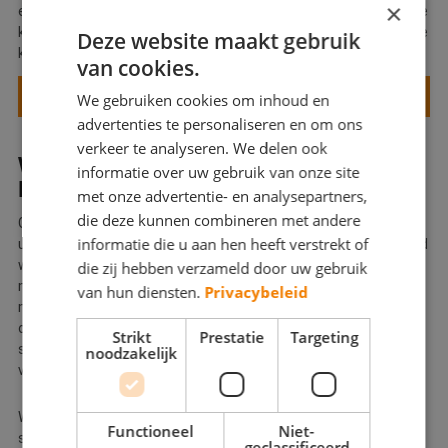
×
essentieel. Een schildersbedrijf van De Betere Schilder kan deze
klus voor u oppakken en zorgt ervoor dat de trap weer jaren mee
Deze website maakt gebruik
kan.
van cookies.
TRAPPEN SCHILDEREN
We gebruiken cookies om inhoud en
advertenties te personaliseren en om ons
verkeer te analyseren. We delen ook
WAT KOST EEN SCHILDERSBEDRIJF
informatie over uw gebruik van onze site
IN ZEELAND?
met onze advertentie- en analysepartners,
die deze kunnen combineren met andere
Goed
schilderwerk
van een professioneel schildersbedrijf is
informatie die u aan hen heeft verstrekt of
uiteraard niet gratis. Het is een investering in uw woning of pand
waar u jaren mee vooruit kunt. Schilders hebben kosten te
die zij hebben verzameld door uw gebruik
maken voor hun werk: arbeidsuren, materialen, afdrachten en
van hun diensten.
Privacybeleid
meer. Het is logisch als u, naast kwaliteit, service en garantie,
ook op de prijs let bij het maken van uw keuze voor een
Strikt
Prestatie
Targeting
schildersbedrijf. Daarom kunt u bij De Betere Schilder offertes
noodzakelijk
van verschillende schildersbedrijven met elkaar vergelijken.
We willen u echter toch een idee geven van de kosten van een
Functioneel
Niet-
schildersbedrijf voor uw klus. De prijs van schilderwerk is
geclassificeerd