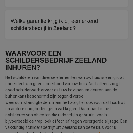
Let op kwaliteit, garantievoorwaarden en
klantbeoordelingen. Een erkend schildersbedrijf is
Welke garantie krijg ik bij een erkend
getoetst op diplomering en vakmanschap.
schildersbedrijf in Zeeland?
U ontvangt een officieel garantiecertificaat bij oplevering.
Bij klachten kunt u bovendien klachtenbemiddeling
WAARVOOR EEN
inschakelen.
SCHILDERSBEDRIJF ZEELAND
INHUREN?
Het schilderen van diverse elementen van uw huis is een groot
onderdeel van goed onderhoud van uw huis. Niet alleen zorgt
goed schilderwerk ervoor dat uw kozijnen en deuren aan de
buitenkant beschermd zijn tegen diverse
weersomstandigheden, maar het zorgt er ook voor dat houtrot
en andere narigheden geen vat krijgen. Daarnaast is het
schilderen van objecten die u dagelijks gebruikt, zoals
bijvoorbeeld de trap, ook effectief tegen verergerde slijtage. Een
vakkundig schildersbedrijf uit Zeeland kan deze klus voor u