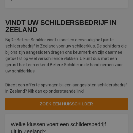
Naam
Aanbieder
/
Domein
Vervaldatum
O
Reken op een uurtarief tussen de €45 en €70. Een prijs
__cf_bm
30 minuten
D
Cloudflare Inc.
w
.linkedin.com
onder de €30 per uur is een waarschuwingssignaal.
o
VINDT UW SCHILDERSBEDRIJF IN
t
m
ZEELAND
Di
d
Bij De Betere Schilder vindt u snel en eenvoudig het juiste
g
t
schildersbedrijf in Zeeland voor uw schilderklus. De schilders die
o
bij ons zijn aangesloten dragen ons keurmerk en zijn daarmee
v
getoetst op veel verschillende vlakken. U kunt dus met een
PHPSESSID
Sessie
C
PHP.net
gerust hart een erkend Betere Schilder in de hand nemen voor
g
www.betereschilder.nl
ap
uw schilderklus.
b
ta
id
Direct een offerte opvragen bij een aangesloten schildersbedrijf
a
d
in Zeeland? Klik dan op onderstaande link!
w
Google Privacy Policy
o
v
ZOEK EEN HUISSCHILDER
ge
t
H
g
Welke klussen voert een schildersbedrijf
wi
g
uit in Zeeland?
n