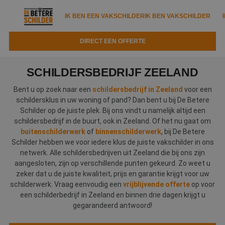
IK BEN EEN VAKSCHILDER
IK BEN VAKSCHILDER
DIRECT EEN OFFERTE
IK BEN EEN VAKSCHILDER
IK BEN VAKSCHILDER
SCHILDERSBEDRIJF ZEELAND
Documenten
IK ZOEK EEN VAKSCHILDER
VAKSCHILDER ZOEKEN
Bent u op zoek naar een
schildersbedrijf in Zeeland
voor een
schildersklus in uw woning of pand? Dan bent u bij De Betere
Tools
Zoeken naar een schilder
Schilder op de juiste plek. Bij ons vindt u namelijk altijd een
DIRECT EEN OFFERTE
schildersbedrijf in de buurt, ook in Zeeland. Of het nu gaat om
Kennisbank
Tips
buitenschilderwerk
of
binnenschilderwerk
, bij De Betere
Schilder hebben we voor iedere klus de juiste vakschilder in ons
Over ons
Trainingen
Garantie
netwerk. Alle schildersbedrijven uit Zeeland die bij ons zijn
aangesloten, zijn op verschillende punten gekeurd. Zo weet u
Nieuws & blog
Partners
Service
zeker dat u de juiste kwaliteit, prijs en garantie krijgt voor uw
schilderwerk. Vraag eenvoudig een
vrijblijvende offerte
op voor
Vacatures
Infopakket
een schilderbedrijf in Zeeland en binnen drie dagen krijgt u
Waarom de betere schilder?
gegarandeerd antwoord!
Veelgestelde vragen
Verfspuitbedrijf?
Binnenschilderwerk