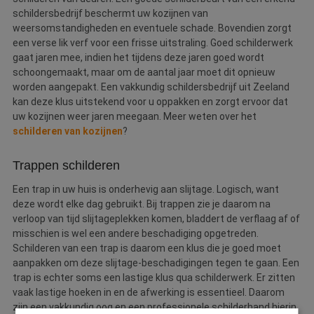
schildersbedrijf beschermt uw kozijnen van
weersomstandigheden en eventuele schade. Bovendien zorgt
een verse lik verf voor een frisse uitstraling. Goed schilderwerk
gaat jaren mee, indien het tijdens deze jaren goed wordt
schoongemaakt, maar om de aantal jaar moet dit opnieuw
worden aangepakt. Een vakkundig schildersbedrijf uit Zeeland
kan deze klus uitstekend voor u oppakken en zorgt ervoor dat
uw kozijnen weer jaren meegaan. Meer weten over het
schilderen van kozijnen
?
Trappen schilderen
Een trap in uw huis is onderhevig aan slijtage. Logisch, want
deze wordt elke dag gebruikt. Bij trappen zie je daarom na
verloop van tijd slijtageplekken komen, bladdert de verflaag af of
misschien is wel een andere beschadiging opgetreden.
Schilderen van een trap is daarom een klus die je goed moet
aanpakken om deze slijtage-beschadigingen tegen te gaan. Een
trap is echter soms een lastige klus qua schilderwerk. Er zitten
vaak lastige hoeken in en de afwerking is essentieel. Daarom
zijn een vakkundig oog en een professionele schilderhand hierin