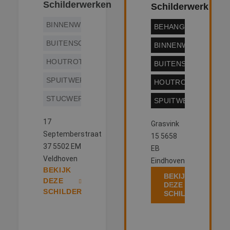
Schilderwerken
Schilderwerk
BINNENWERK
BEHANGWERK
BUITENSCHILDERWERK
BINNENWERK
HOUTROTREPARATIE
BUITENSCHILDERW
SPUITWERK
HOUTROTREPARATI
STUCWERK
SPUITWERK
17
Grasvink
Septemberstraat
15 5658
37 5502 EM
EB
Veldhoven
Eindhoven
BEKIJK
BEKIJK
DEZE
DEZE
SCHILDER
SCHILDER