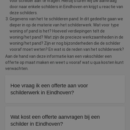
voor schilder aan te vragen. Hierbij sturen wij uw aanvraag
door naar enkele schilders in Eindhoven en krijgt u reactie van
deze schilders.
Gegevens van het te schilderen pand: In dit gedeelte gaan we
dieper in op de materie van het schilderwerk. Wat voor type
woning of pand is het? Hoeveel verdiepingen telt de
woning/het pand? Wat zijn de precieze werkzaamheden in de
woning/het pand? Zijn er nog bijzonderheden die de schilder
vooraf moet weten? En wat is de reden van het schilderwerk?
Aan de hand van deze informatie kan een vakschilder een
offerte op maat maken en weet u vooraf wat u qua kosten kunt
verwachten.
Hoe vraag ik een offerte aan voor
schilderwerk in Eindhoven?
Via De Betere Schilder vraagt u gratis en vrijblijvend tot
drie offertes aan. Vul uw gegevens in en binnen drie
Wat kost een offerte aanvragen bij een
werkdagen neemt een schilder contact met u op.
schilder in Eindhoven?