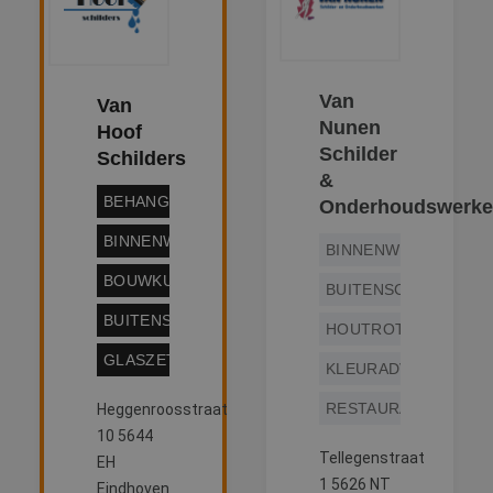
Van
Van
Nunen
Hoof
Schilder
Schilders
&
BEHANGWERK
Onderhoudswerk
BINNENWERK
BINNENWERK
BOUWKUNDIG
BUITENSCHILDERWE
BUITENSCHILDERWERK
HOUTROTREPARATIE
GLASZETTEN
KLEURADVIES
RESTAURATIEWERK
Heggenroosstraat
10 5644
Tellegenstraat
EH
1 5626 NT
Eindhoven