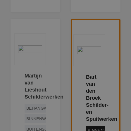
Martijn
Bart
van
van
Lieshout
den
Schilderwerken
Broek
Schilder-
BEHANGWERK
en
Spuitwerken
BINNENWERK
BUITENSCHILDERWERK
BINNENWERK