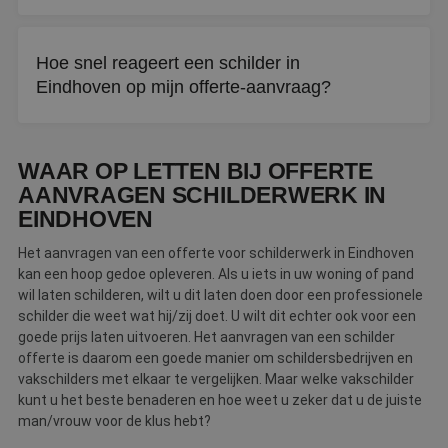
Het aanvragen van een offerte is altijd gratis en
vrijblijvend. U zit nergens aan vast totdat u akkoord gaat
Hoe snel reageert een schilder in
met een offerte.
Eindhoven op mijn offerte-aanvraag?
Binnen drie werkdagen neemt een schilder contact met u
op. Gebeurt dit niet, dan gaat De Betere Schilder als
WAAR OP LETTEN BIJ OFFERTE
bemiddelaar voor u aan de slag.
AANVRAGEN SCHILDERWERK IN
EINDHOVEN
Het aanvragen van een offerte voor schilderwerk in Eindhoven
kan een hoop gedoe opleveren. Als u iets in uw woning of pand
wil laten schilderen, wilt u dit laten doen door een professionele
schilder die weet wat hij/zij doet. U wilt dit echter ook voor een
goede prijs laten uitvoeren. Het aanvragen van een schilder
offerte is daarom een goede manier om schildersbedrijven en
vakschilders met elkaar te vergelijken. Maar welke vakschilder
kunt u het beste benaderen en hoe weet u zeker dat u de juiste
man/vrouw voor de klus hebt?