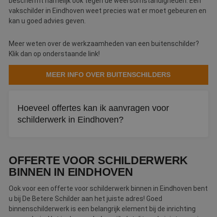
beschermt namelijk ook tegen de weersomstandigheden. Een
vakschilder in Eindhoven weet precies wat er moet gebeuren en
kan u goed advies geven.
Meer weten over de werkzaamheden van een buitenschilder?
Klik dan op onderstaande link!
MEER INFO OVER BUITENSCHILDERS
Hoeveel offertes kan ik aanvragen voor
schilderwerk in Eindhoven?
Bij De Betere Schilder kunt u tot drie offertes tegelijk
aanvragen. Zo vergelijkt u eenvoudig verschillende
OFFERTE VOOR SCHILDERWERK
schildersbedrijven in Eindhoven.
BINNEN IN EINDHOVEN
Ook voor een offerte voor schilderwerk binnen in Eindhoven bent
u bij De Betere Schilder aan het juiste adres! Goed
binnenschilderwerk is een belangrijk element bij de inrichting