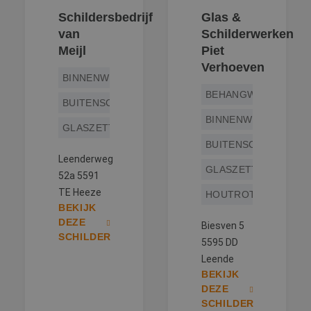
Schildersbedrijf
Glas &
van
Schilderwerken
Meijl
Piet
Verhoeven
BINNENWERK
BEHANGWERK
BUITENSCHILDERWERK
BINNENWERK
GLASZETTEN
BUITENSCHILDERWE
Leenderweg
GLASZETTEN
52a 5591
TE Heeze
HOUTROTREPARATIE
BEKIJK
DEZE
Biesven 5
SCHILDER
5595 DD
Leende
BEKIJK
DEZE
SCHILDER