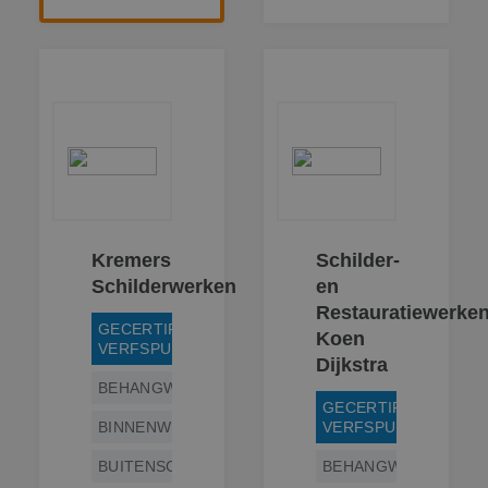
Kremers
Schilder-
Schilderwerken
en
Restauratiewerke
GECERTIFICEERD
Koen
VERFSPUITER
Dijkstra
BEHANGWERK
GECERTIFICEERD
BINNENWERK
VERFSPUITER
BUITENSCHILDERWERK
BEHANGWERK