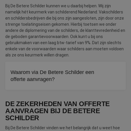
Bij De Betere Schilder kunnen we u daarbij helpen. Wij zijn
namelijk hét keurmerk van schilderend Nederland. Vakschilders
en schildersbedrijven die bij ons zijn aangesloten, zijn door onze
strenge toelatingseisen gekomen. Hierbij toetsen we onder
andere de diplomering van de schilders, de klanttevredenheid en
de geboden garantievoorwaarden. Ook kunt u bij ons
gebruikmaken van een laag btw-tarief van 9%. Dat zijn slechts
enkele van de voorwaarden waar schilders aan moeten voldoen
als ze ons keurmerk willen dragen.
Waarom via De Betere Schilder een
offerte aanvragen?
Alle aangesloten schilders zijn getoetst op vakmanschap
en betrouwbaarheid. U krijgt jarenlange garantie,
DE ZEKERHEDEN VAN OFFERTE
uitstekende service en het lage btw-tarief van 9%.
AANVRAGEN BIJ DE BETERE
SCHILDER
Bij De Betere Schilder vinden we het belangrijk dat u weet hoe