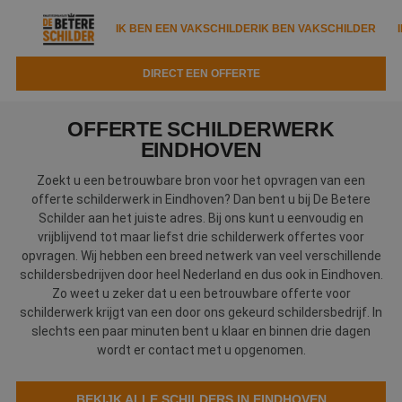
IK BEN EEN VAKSCHILDER
IK BEN VAKSCHILDER
DIRECT EEN OFFERTE
IK BEN EEN VAKSCHILDER
IK BEN VAKSCHILDER
OFFERTE SCHILDERWERK
Documenten
EINDHOVEN
IK ZOEK EEN VAKSCHILDER
VAKSCHILDER ZOEKEN
Zoekt u een betrouwbare bron voor het opvragen van een
Tools
Zoeken naar een schilder
offerte schilderwerk in Eindhoven? Dan bent u bij De Betere
DIRECT EEN OFFERTE
Schilder aan het juiste adres. Bij ons kunt u eenvoudig en
Kennisbank
Tips
vrijblijvend tot maar liefst drie schilderwerk offertes voor
opvragen. Wij hebben een breed netwerk van veel verschillende
Over ons
Trainingen
Garantie
schildersbedrijven door heel Nederland en dus ook in Eindhoven.
Zo weet u zeker dat u een betrouwbare offerte voor
Nieuws & blog
Partners
Service
schilderwerk krijgt van een door ons gekeurd schildersbedrijf. In
slechts een paar minuten bent u klaar en binnen drie dagen
Vacatures
Infopakket
Waarom de betere schilder?
wordt er contact met u opgenomen.
Veelgestelde vragen
Verfspuitbedrijf?
Binnenschilderwerk
BEKIJK ALLE SCHILDERS IN EINDHOVEN