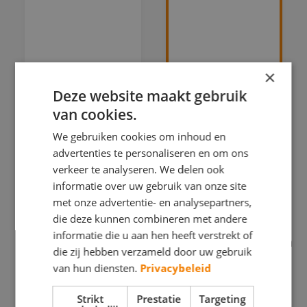
×
Deze website maakt gebruik
van cookies.
We gebruiken cookies om inhoud en
advertenties te personaliseren en om ons
verkeer te analyseren. We delen ook
informatie over uw gebruik van onze site
met onze advertentie- en analysepartners,
die deze kunnen combineren met andere
Marco
Wespa
informatie die u aan hen heeft verstrekt of
Schriks
Schilderwerken
die zij hebben verzameld door uw gebruik
Schilderwerken
van hun diensten.
Privacybeleid
BEHANGWERK
BINNENWERK
BINNENWERK
Strikt
Prestatie
Targeting