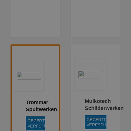
MR
1 week
Dit is een Micros
Microsoft
MSN 1st party co
Corporation
die we gebruike
.c.clarity.ms
het gebruik van 
website voor int
analyses te mete
bcookie
1 jaar
Dit is een Micros
Microsoft
MSN 1st party co
Corporation
voor het delen v
.linkedin.com
de inhoud van d
website via socia
media.
MUID
1 jaar
Deze cookie wor
Microsoft
veel gebruikt do
Corporation
mijn Microsoft al
.bing.com
een unieke
gebruikers-ID. He
kan worden inge
door ingesloten
microsoft-scripts
Algemeen wordt
aangenomen dat
Mulkotech
Trommar
synchroniseert t
veel verschillend
Schilderwerken
Spuitwerken
Microsoft-domei
waardoor gebrui
kunnen worden
GECERTIFICEERD
GECERTIFICEERD
gevolgd.
VERFSPUITER
VERFSPUITER