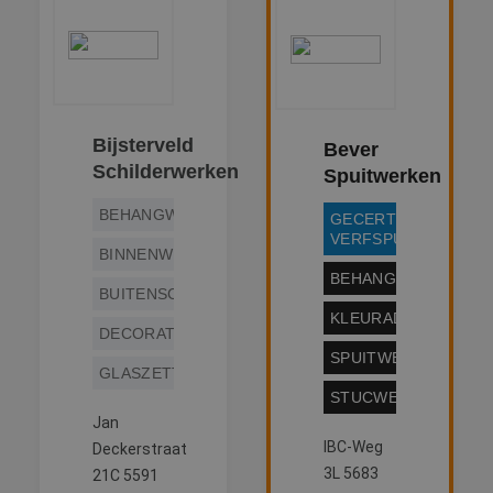
Bijsterveld
Bever
Schilderwerken
Spuitwerken
BEHANGWERK
GECERTIFICEERD
VERFSPUITER
BINNENWERK
BEHANGWERK
BUITENSCHILDERWERK
KLEURADVIES
DECORATIESCHILDERWERK
SPUITWERK
GLASZETTEN
STUCWERK
Jan
IBC-Weg
Deckerstraat
3L 5683
21C 5591