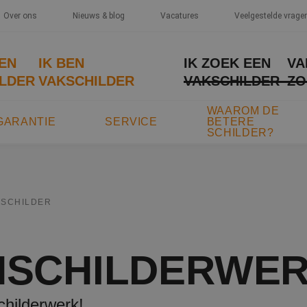
Over ons
Nieuws & blog
Vacatures
Veelgestelde vrage
EEN
IK BEN
IK ZOEK EEN
VA
LDER
VAKSCHILDER
VAKSCHILDER
ZO
WAAROM DE
GARANTIE
SERVICE
BETERE
SCHILDER?
KSCHILDER
NSCHILDERWE
hilderwerk!