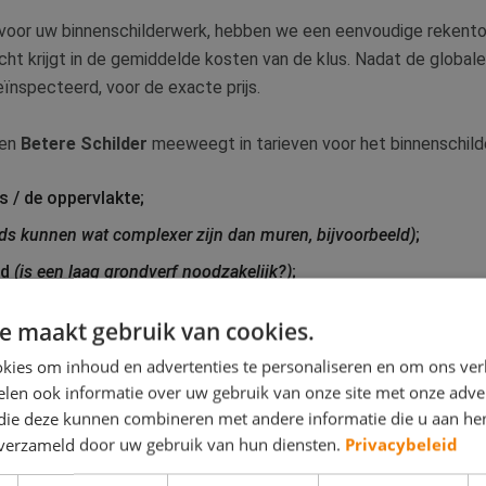
n voor uw binnenschilderwerk, hebben we een eenvoudige rekent
cht krijgt in de gemiddelde kosten van de klus. Nadat de globale 
geïnspecteerd, voor de exacte prijs.
een
Betere Schilder
meeweegt in tarieven voor het binnenschilde
s / de oppervlakte;
ds kunnen wat complexer zijn dan muren, bijvoorbeeld)
;
nd
(is een laag grondverf noodzakelijk?)
;
e maakt gebruik van cookies.
vergen extra inspanning)
.
kies om inhoud en advertenties te personaliseren en om ons ver
len ook informatie over uw gebruik van onze site met onze adver
vragen voor het schilderen van het
binnenwerk
van uw huis? In 
 die deze kunnen combineren met andere informatie die u aan hen
n verzameld door uw gebruik van hun diensten.
Privacybeleid