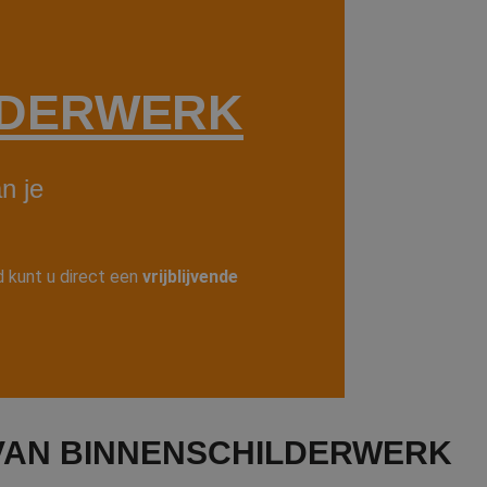
LDERWERK
n je
 kunt u direct een
vrijblijvende
VAN BINNENSCHILDERWERK