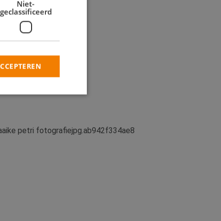
Niet-
geclassificeerd
ACCEPTEREN
rd
elding en
heid te maken
oor de website, om
 het gebruik van
 basis van de PHP-
ene doeleinden die
kerssessies te