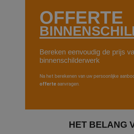
OFFERTE
BINNENSCHI
Bereken eenvoudig de prijs va
binnenschilderwerk
Na het berekenen van uw persoonlijke aanbod
offerte
aanvragen.
HET BELANG 