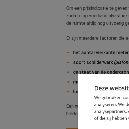
Om een prijsindicatie te geve
zodat u op voorhand alvast inzi
de ruimte altijd nog uitvoerig 
Er zijn meerdere factoren die 
het aantal vierkante meter
soort schilderwerk
(plafon
de staat van de ondergro
materiaalsoorten;
Deze websit
locatie
(bepaalde plaatsen 
We gebruiken coo
analyseren. We de
Een nauwkeurige schatting aan
analysepartners,
helder, compleet overzicht.
of die zij hebbe