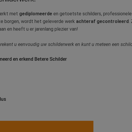
werkt met
gediplomeerde
en getoetste schilders, professionele
 te borgen, wordt het geleverde werk
achteraf gecontroleerd
.
n en heeft u er jarenlang plezier van!
erekent u eenvoudig uw schilderwerk en kunt u meteen een schi
meerd en erkend Betere Schilder
lus