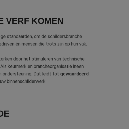
or de goede werking
rity analytics
 de sessie van de
E VERF KOMEN
ergaven te
ische doeleinden.
s een unieke
 microsoft-scripts.
ties en
ssen veel
bruikerservaring en
hoge standaarden, om de schildersbranche
rs kunnen worden
rijven én mensen die trots zijn op hun vak.
cten te leveren,
sterken door het stimuleren van technische
. Als keurmerk en brancheorganisatie ineen
dom van Google) om
ies ondersteunt.
en ondersteuning. Dat leidt tot
gewaardeerd
iken om het gebruik
 uw binnenschilderwerk.
iken om het gebruik
DE
en van de inhoud