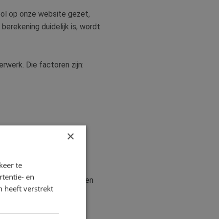
ool op onze website gezet,
berekening duidelijk is, wordt
rwerk. Die factoren zijn:
×
keer te
tentie- en
vier stappen komt u tot een
 heeft verstrekt