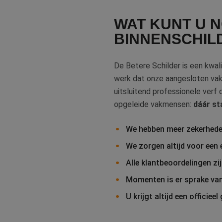
WAT KUNT U 
BINNENSCHI
CookieScriptConse
De Betere Schilder is een kwal
werk dat onze aangesloten vakm
li_gc
uitsluitend professionele verf 
opgeleide vakmensen:
dáár st
Naam
We hebben meer zekerhede
Naam
fp_user_id
Aanb
We zorgen altijd voor een 
Naam
Dome
_ga_312XTDEH0W
Alle klantbeoordelingen zi
_gcl_au
Goog
.bete
_ga
Momenten is er sprake van
U krijgt altijd een officieel
IDE
Goog
.doub