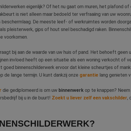
ilderwerken eigenlijk? Of het nu gaat om muren, het plafond o
lakbeurt is niet alleen maar bedoeld ter verfraaiing van uw woonr
s beschermlaag. De meeste leef- of werkruimtes worden doorgaa
s pleisterwerk, gips of hout snel beschadigd raken. Binnenschil
 te voorkomen.
raagt bij aan de waarde van uw huis of pand. Het behoeft geen u
nen invloed heeft op een situatie als een woning verkocht of ver
rgt goed binnenschilderwerk ervoor dat kleine scheurtjes of man
 de lange termijn. U kunt dankzij onze
garantie
lang genieten v
r
die gediplomeerd is om uw
binnenwerk
op te knappen? Neem
bedrijf bij u in de buurt!
Zoekt u liever zelf een vakschilder
, 
NNENSCHILDERWERK?