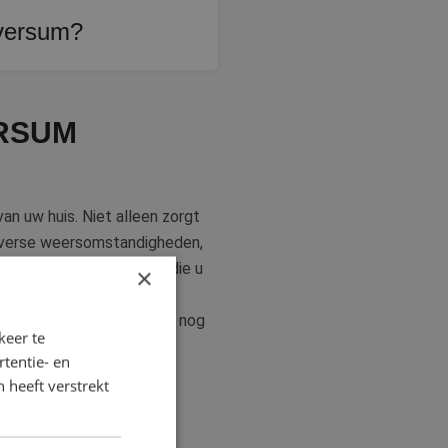
ilversum?
n klachtenbemiddeling
ERSUM
n uw huis. Niet alleen zorgt
diverse weersomstandigheden,
schilderen van objecten die u
×
undig schildersbedrijf uit
 kozijnen, deuren en trap nog
keer te
tentie- en
 heeft verstrekt
 op een rij.