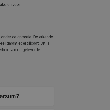
hakelen voor
ns onder de garantie. De erkende
el garantiecertificaat. Dit is
kerheid van de geleverde
lversum?
f is getoetst op