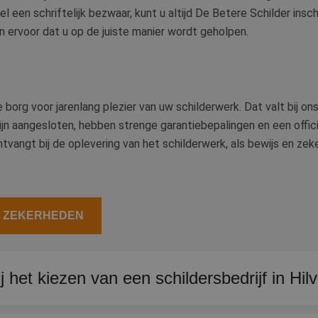
 een schriftelijk bezwaar, kunt u altijd De Betere Schilder insc
n ervoor dat u op de juiste manier wordt geholpen.
 borg voor jarenlang plezier van uw schilderwerk. Dat valt bij o
zijn aangesloten, hebben strenge garantiebepalingen en een officie
ntvangt bij de oplevering van het schilderwerk, als bewijs en ze
E ZEKERHEDEN
ij het kiezen van een schildersbedrijf in Hi
ievoorwaarden en klantbeoordelingen. Een erkend schildersbedrij