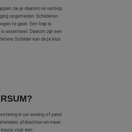
een willekeurig
uikt, kan specifiek
rappen zie je daarom na verloop
eld is het behouden
iker tussen
iging opgetreden. Schilderen
egen te gaan. Een trap is
kie-Script.com-
 is essentieel. Daarom zijn een
oekers te
e-Script.com is
 Betere Schilder kan deze klus
ten op te slaan
ssentiële
jving
cs om de
VERSUM?
informatie uit over
tuele advertenties
al Analytics - wat
emde website
gebruikte
nvestering in uw woning of pand
ebruikt om unieke
g gegenereerd
informatie uit over
aterialen, afdrachten en meer.
men in elk
tuele advertenties
bezoekers-, sessie-
emde website
uw keuze voor een
lyserapporten van