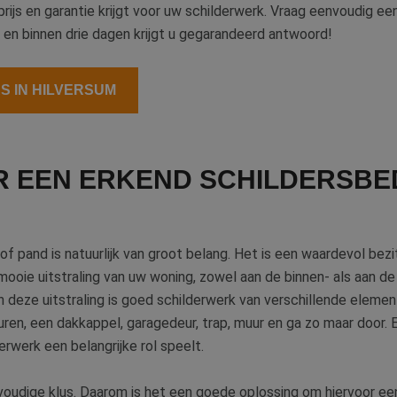
 prijs en garantie krijgt voor uw schilderwerk. Vraag eenvoudig e
m en binnen drie dagen krijgt u gegarandeerd antwoord!
S IN HILVERSUM
R EEN ERKEND SCHILDERSBED
 pand is natuurlijk van groot belang. Het is een waardevol bezi
mooie uitstraling van uw woning, zowel aan de binnen- als aan d
 deze uitstraling is goed schilderwerk van verschillende eleme
uren, een dakkappel, garagedeur, trap, muur en ga zo maar door. E
rwerk een belangrijke rol speelt.
oudige klus. Daarom is het een goede oplossing om hiervoor een