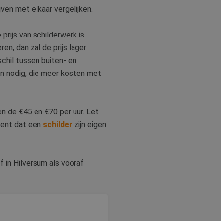
jven met elkaar vergelijken.
or de goede werking
rity analytics
 de sessie van de
ergaven te
prijs van schilderwerk is
ische doeleinden.
s een unieke
ren, dan zal de prijs lager
 microsoft-scripts.
ties en
ssen veel
chil tussen buiten- en
bruikerservaring en
rs kunnen worden
len nodig, die meer kosten met
cten te leveren,
sen de €45 en €70 per uur. Let
dom van Google) om
ies ondersteunt.
ekent dat een
schilder
zijn eigen
iken om het gebruik
f in Hilversum als vooraf
iken om het gebruik
en van de inhoud