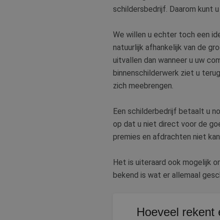
schildersbedrijf. Daarom kunt u
lidc
Micr
_clsk
Corp
.link
We willen u echter toch een ide
MUID
Micr
natuurlijk afhankelijk van de gr
Corp
_clck
.clar
uitvallen dan wanneer u uw com
binnenschilderwerk ziet u terug
_fbp
Meta
zich meebrengen.
Inc.
.bete
Een schilderbedrijf betaalt u n
test_cookie
Goog
.doub
op dat u niet direct voor de g
MR
Micr
premies en afdrachten niet kan
Corp
.c.bi
Het is uiteraard ook mogelijk o
MR
Micr
Corp
bekend is wat er allemaal ges
.c.cla
bcookie
Micr
Corp
.link
Hoeveel rekent 