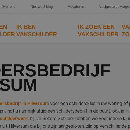
Over ons
Nieuws & blog
Vacatures
Veelgestelde vrage
EEN
IK BEN
IK ZOEK EEN
VA
LDER
VAKSCHILDER
VAKSCHILDER
ZO
DERSBEDRIJF
RSUM
ersbedrijf in Hilversum
voor een schildersklus in uw woning of
ons vindt u namelijk altijd een schildersbedrijf in de buurt, ook in
schilderwerk
, bij De Betere Schilder hebben we voor iedere klus
n uit Hilversum die bij ons zijn aangesloten, zijn op verschillend