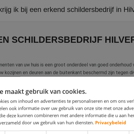
chap.
rijg ik bij een erkend schildersbedrijf in H
 garantiecertificaat bij oplevering. Bij klachten kunt u bovendie
N SCHILDERSBEDRIJF HILV
menten van uw huis is een groot onderdeel van goed onderhoud va
uw kozijnen en deuren aan de buitenkant beschermd zijn tegen 
houtrot en andere narigheden geen vat krijgen. Daarnaast is het 
orbeeld de trap, ook effectief tegen verergerde slijtage. Een vakk
e maakt gebruik van cookies.
u oppakken. Dankzij het vakwerk van deze
huisschilder
kunnen uw
kies om inhoud en advertenties te personaliseren en om ons ver
len ook informatie over uw gebruik van onze site met onze adver
 die deze kunnen combineren met andere informatie die u aan hen
enten die u regelmatig moet schilderen in en rond het huis even
n verzameld door uw gebruik van hun diensten.
Privacybeleid