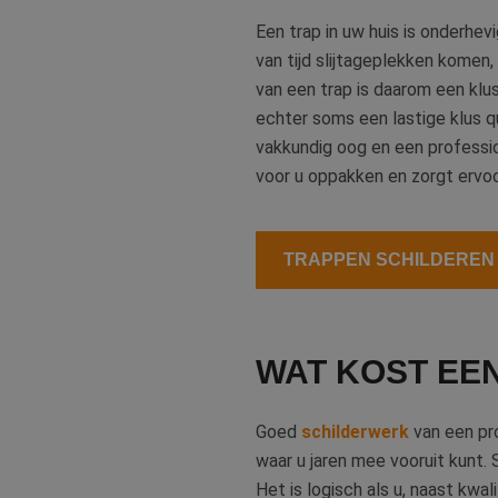
Een trap in uw huis is onderhev
van tijd slijtageplekken komen
van een trap is daarom een klu
CookieScriptConse
echter soms een lastige klus qu
vakkundig oog en een profession
voor u oppakken en zorgt ervoo
li_gc
TRAPPEN SCHILDEREN
Naam
Naam
fp_user_id
Aanb
Naam
Dome
_ga_312XTDEH0W
WAT KOST EEN
_gcl_au
Goog
.bete
_ga
Goed
schilderwerk
van een pro
IDE
Goog
waar u jaren mee vooruit kunt.
.doub
Het is logisch als u, naast kwal