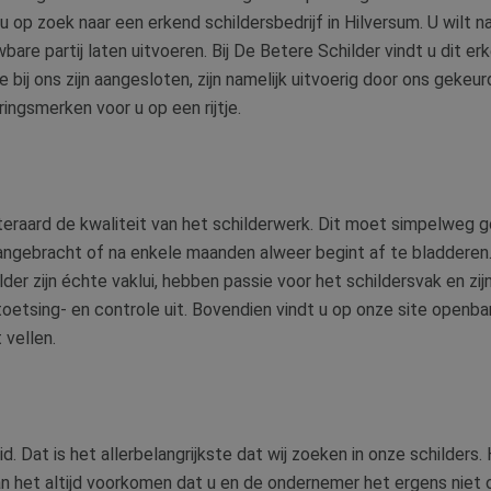
u op zoek naar een erkend schildersbedrijf in Hilversum. U wilt n
re partij laten uitvoeren. Bij De Betere Schilder vindt u dit erke
ie bij ons zijn aangesloten, zijn namelijk uitvoerig door ons geke
ringsmerken voor u op een rijtje.
teraard de kwaliteit van het schilderwerk. Dit moet simpelweg goe
ngebracht of na enkele maanden alweer begint af te bladderen. D
der zijn échte vaklui, hebben passie voor het schildersvak en zij
stoetsing- en controle uit. Bovendien vindt u op onze site openb
 vellen.
d. Dat is het allerbelangrijkste dat wij zoeken in onze schilders.
an het altijd voorkomen dat u en de ondernemer het ergens niet o