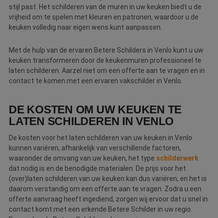
ap
stijl past. Het schilderen van de muren in uw keuken biedt u de
b
vrijheid om te spelen met kleuren en patronen, waardoor u de
ta
id
keuken volledig naar eigen wens kunt aanpassen.
a
d
w
Met de hulp van de ervaren Betere Schilders in Venlo kunt u uw
Google Privacy Policy
o
v
keuken transformeren door de keukenmuren professioneel te
ge
laten schilderen. Aarzel niet om een offerte aan te vragen en in
t
H
contact te komen met een ervaren vakschilder in Venlo.
g
wi
g
n
DE KOSTEN OM UW KEUKEN TE
w
LATEN SCHILDEREN IN VENLO
ka
vo
e
De kosten voor het laten schilderen van uw keuken in Venlo
vo
b
kunnen variëren, afhankelijk van verschillende factoren,
e
waaronder de omvang van uw keuken, het type
schilderwerk
s
g
dat nodig is en de benodigde materialen. De prijs voor het
pa
(over)laten schilderen van uw keuken kan dus variëren, en het is
daarom verstandig om een offerte aan te vragen. Zodra u een
CookieScriptConsent
4 weken 2
D
CookieScript
dagen
w
www.betereschilder.nl
offerte aanvraag heeft ingediend, zorgen wij ervoor dat u snel in
d
contact komt met een erkende Betere Schilder in uw regio.
Sc
o