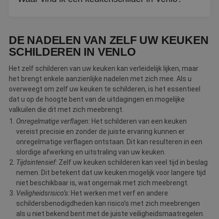
aanrecht als de achterwand kunnen een nieuwe kleur
krijgen.
Via De Betere Schilder vindt u erkende vakschilders in
Venlo die keukens, inclusief kastjes, tegels en
DE NADELEN VAN ZELF UW KEUKEN
achterwanden, vakkundig kunnen schilderen.
SCHILDEREN IN VENLO
Het zelf schilderen van uw keuken kan verleidelijk lijken, maar
het brengt enkele aanzienlijke nadelen met zich mee. Als u
overweegt om zelf uw keuken te schilderen, is het essentieel
dat u op de hoogte bent van de uitdagingen en mogelijke
valkuilen die dit met zich meebrengt.
Onregelmatige verflagen:
Het schilderen van een keuken
vereist precisie en zonder de juiste ervaring kunnen er
onregelmatige verflagen ontstaan. Dit kan resulteren in een
slordige afwerking en uitstraling van uw keuken.
Tijdsintensief:
Zelf uw keuken schilderen kan veel tijd in beslag
nemen. Dit betekent dat uw keuken mogelijk voor langere tijd
niet beschikbaar is, wat ongemak met zich meebrengt.
Veiligheidsrisico’s:
Het werken met verf en andere
schildersbenodigdheden kan risico’s met zich meebrengen
als u niet bekend bent met de juiste veiligheidsmaatregelen.