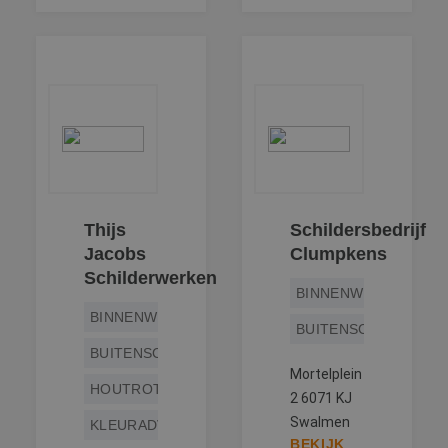
bezocht.
Thijs
Schildersbedrijf
Jacobs
Clumpkens
Schilderwerken
BINNENWERK
BINNENWERK
BUITENSCHILDERWE
BUITENSCHILDERWERK
Mortelplein
HOUTROTREPARATIE
2 6071 KJ
Swalmen
KLEURADVIES
BEKIJK