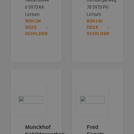
Siebersbeek
Hombergerweg
cookies onderste
6 5973 KA
70 5973 PH
MR
1 week
Dit is een Micros
Microsoft
Lottum
Lottum
MSN 1st party co
Corporation
die we gebruike
.c.bing.com
BEKIJK
BEKIJK
het gebruik van 
DEZE
DEZE
website voor int
analyses te mete
SCHILDER
SCHILDER
MR
1 week
Dit is een Micros
Microsoft
MSN 1st party co
Corporation
die we gebruike
.c.clarity.ms
het gebruik van 
website voor int
analyses te mete
bcookie
1 jaar
Dit is een Micros
Microsoft
MSN 1st party co
Corporation
voor het delen v
.linkedin.com
de inhoud van d
website via socia
media.
MUID
1 jaar
Deze cookie wor
Microsoft
veel gebruikt do
Corporation
mijn Microsoft al
.bing.com
een unieke
gebruikers-ID. He
kan worden inge
door ingesloten
Munckhof
Fred
microsoft-scripts
Algemeen wordt