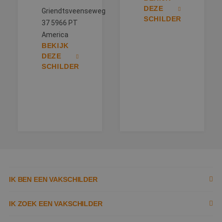
DEZE
Griendtsveenseweg
SCHILDER
37 5966 PT
America
BEKIJK
DEZE
SCHILDER
IK BEN EEN VAKSCHILDER
Inschrijven als schilder
IK ZOEK EEN VAKSCHILDER