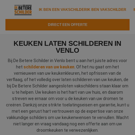
IK BEN EEN VAKSCHILDER
IK BEN VAKSCHILDER
DIRECT EEN OFFERTE
IK BEN EEN VAKSCHILDER
IK BEN VAKSCHILDER
KEUKEN LATEN SCHILDEREN IN
Documenten
VENLO
IK ZOEK EEN VAKSCHILDER
VAKSCHILDER ZOEKEN
Bij De Betere Schilder in Venlo bent u aan het juiste adres voor
Tools
Zoeken naar een schilder
het
schilderen van uw keuken
. Of het nu gaat om het
DIRECT EEN OFFERTE
vernieuwen van uw keukenkleuren, het opfrissen van de
Kennisbank
Tips
verflaag, of het volledig over laten schilderen van uw keuken, de
bij De Betere Schilder aangesloten vakschilders staan klaar om
Over ons
Trainingen
Garantie
u te helpen. Uw keuken is het hart van uw huis, en daarom
streven we ernaar om voor u de keuken van uw dromen te
Nieuws & blog
Partners
Service
creëren. Dankzij onze strikte toelatingseisen en garantie, kunt u
met een gerust hart vertrouwen op de expertise van onze
Vacatures
Infopakket
vakkundige schilders om uw keukenwensen te vervullen. Wacht
Waarom de betere schilder?
niet langer en vraag vandaag nog een offerte aan om uw
Veelgestelde vragen
Verfspuitbedrijf?
droomkeuken te verwezenlijken.
Binnenschilderwerk