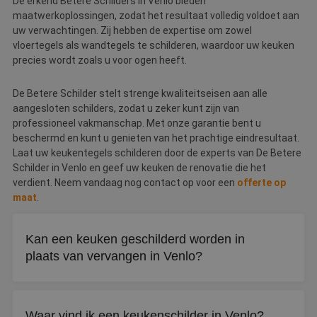
De erkend Betere Schilders in Venlo bieden
maatwerkoplossingen, zodat het resultaat volledig voldoet aan
uw verwachtingen. Zij hebben de expertise om zowel
vloertegels als wandtegels te schilderen, waardoor uw keuken
precies wordt zoals u voor ogen heeft.
De Betere Schilder stelt strenge kwaliteitseisen aan alle
aangesloten schilders, zodat u zeker kunt zijn van
professioneel vakmanschap. Met onze garantie bent u
beschermd en kunt u genieten van het prachtige eindresultaat.
Laat uw keukentegels schilderen door de experts van De Betere
Schilder in Venlo en geef uw keuken de renovatie die het
verdient. Neem vandaag nog contact op voor een
offerte op
maat
.
Kan een keuken geschilderd worden in
plaats van vervangen in Venlo?
Ja, schilderen is een goedkoper alternatief voor een
nieuwe keuken. Zowel keukenkastjes, deurtjes, het
Waar vind ik een keukenschilder in Venlo?