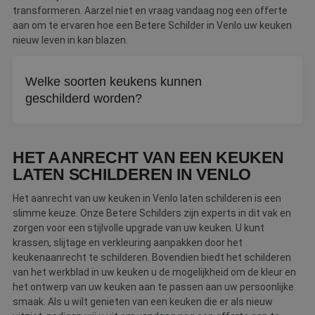
transformeren. Aarzel niet en vraag vandaag nog een offerte
aan om te ervaren hoe een Betere Schilder in Venlo uw keuken
nieuw leven in kan blazen.
Welke soorten keukens kunnen
geschilderd worden?
Vrijwel alle keukens zijn geschikt, van eiken en massief
hout tot hoogglans, kunststof en laminaat. Elke soort
HET AANRECHT VAN EEN KEUKEN
vraagt wel om een eigen aanpak en voorbereiding.
LATEN SCHILDEREN IN VENLO
Het aanrecht van uw keuken in Venlo laten schilderen is een
slimme keuze. Onze Betere Schilders zijn experts in dit vak en
zorgen voor een stijlvolle upgrade van uw keuken. U kunt
krassen, slijtage en verkleuring aanpakken door het
keukenaanrecht te schilderen. Bovendien biedt het schilderen
van het werkblad in uw keuken u de mogelijkheid om de kleur en
het ontwerp van uw keuken aan te passen aan uw persoonlijke
smaak. Als u wilt genieten van een keuken die er als nieuw