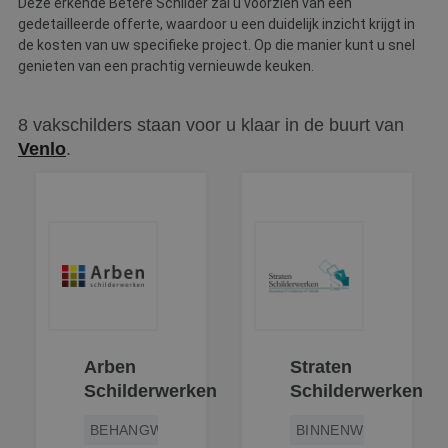
Deze erkende Betere Schilder zal u voorzien van een
c
gedetailleerde offerte, waardoor u een duidelijk inzicht krijgt in
v
o
de kosten van uw specifieke project. Op die manier kunt u snel
c
genieten van een prachtig vernieuwde keuken.
v
Sc
n
co
8 vakschilders staan voor u klaar in de buurt van
li_gc
5 maanden 3
W
LinkedIn
Venlo
.
weken
o
Corporation
v
.linkedin.com
sl
g
co
es
d
Aanbieder
/
Naam
Vervaldatum
Omschrijving
Domein
Aanbieder
/
Naam
Vervaldatum
Omschrijv
Domein
Arben
Straten
fp_user_id
.betereschilder.nl
1 jaar 1
maand
_ga_312XTDEH0W
.betereschilder.nl
1 jaar 1
Deze cook
Schilderwerken
Schilderwerken
Aanbieder
/
Naam
Vervaldatum
Omschrijving
maand
gebruikt d
Domein
Analytics 
BEHANGWERK
BINNENWERK
sessiestatu
_gcl_au
2 maanden 4
Deze cookie wor
Google LLC
behouden