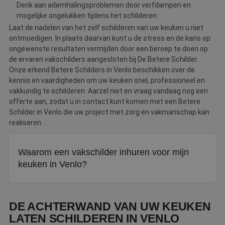
Denk aan ademhalingsproblemen door verfdampen en
mogelijke ongelukken tijdens het schilderen.
Laat de nadelen van het zelf schilderen van uw keuken u niet
ontmoedigen. In plaats daarvan kunt u de stress en de kans op
ongewenste resultaten vermijden door een beroep te doen op
de ervaren vakschilders aangesloten bij De Betere Schilder.
Onze erkend Betere Schilders in Venlo beschikken over de
kennis en vaardigheden om uw keuken snel, professioneel en
vakkundig te schilderen. Aarzel niet en vraag vandaag nog een
offerte aan, zodat u in contact kunt komen met een Betere
Schilder in Venlo die uw project met zorg en vakmanschap kan
realiseren.
Waarom een vakschilder inhuren voor mijn
keuken in Venlo?
Zelf schilderen leidt vaak tot onregelmatige verflagen en
een slordige afwerking. Daarnaast is het tijdsintensief en
DE ACHTERWAND VAN UW KEUKEN
brengt werken met verfdampen veiligheidsrisico's met
LATEN SCHILDEREN IN VENLO
zich mee.