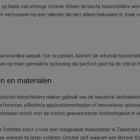
d op basis van strenge criteria. Alleen de beste huisschilders w
unt vertrouwen op een vakman die niet alleen bekwaam is, maar o
persoonlijke aanpak toe te passen, luistert de erkende huisschi
en op maat gemaakte oplossing die perfect past bij de stijl en h
n en materialen
esloten huisschilders maken gebruik van de nieuwste technieke
fsoorten, efficiënte applicatiemethoden of innovatieve oplossi
erhouden wordt met de meest geavanceerde technologieën in de
Schilder, kiest u voor een toegewijde huisschilder in Zaanstad d
 uw wensen te laten voldoen. Ontdek zelf waarom een Betere Sch