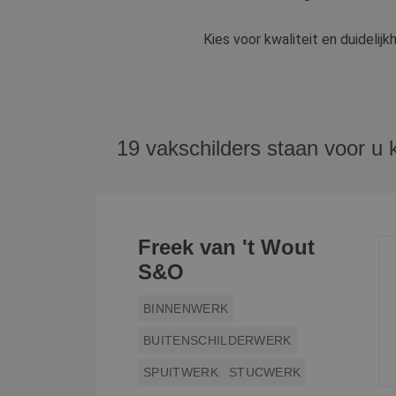
Kies voor kwaliteit en duidelij
CookieScriptConse
19 vakschilders staan voor u 
li_gc
Naam
Freek van 't Wout
Naam
fp_user_id
Aanb
Naam
S&O
Dome
_ga_312XTDEH0W
_gcl_au
Goog
.bete
BINNENWERK
_ga
BUITENSCHILDERWERK
IDE
Goog
.doub
SPUITWERK
STUCWERK