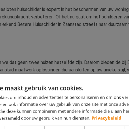
gesloten huisschilder is expert in het beschermen van uw woning
ntrekkingskracht verbeteren. Of het nu gaat om het schilderen va
 erkend Betere Huisschilder in Zaanstad streeft naar duurzaamh
en we dat geen twee huizen hetzelfde zijn. Daarom bieden de bij
anstad maatwerk oplossingen die aansluiten op uw unieke stijl, 
kiest voor tijdloze neutrale, gedurfde kleurenpaletten of special
ijkheid te maken.
e maakt gebruik van cookies.
kies om inhoud en advertenties te personaliseren en om ons ver
 De Betere Schilder in Zaanstad en ervaar vakmanschap dat uw hu
len ook informatie over uw gebruik van onze site met onze adver
hilders voldoen aan strenge normen, wat resulteert in schilderw
 die deze kunnen combineren met andere informatie die u aan hen
n esthetisch aantrekkelijke transformatie van uw woning.
n verzameld door uw gebruik van hun diensten.
Privacybeleid