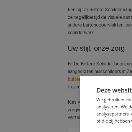
Een bij De Betere Schilder aan
ze tegelijkertijd de visuele aa
andere buitenoppervlakten, een
schilderwerk.
Uw stijl, onze zorg
Bij De Betere Schilder begrijp
aangesloten huisschilders in Za
buitenschilderwerk
. Of u nu 
expertise in om uw visie werkel
Deze websit
We gebruiken coo
Kies voor een huisschilder van
analyseren. We de
zorgvuldig geselecteerde vaksc
analysepartners,
verzekerd van een langdurige e
of die zij hebbe