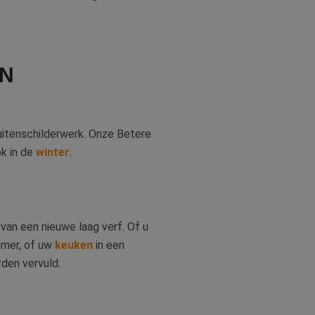
EN
buitenschilderwerk. Onze Betere
ok in de
winter
.
van een nieuwe laag verf. Of u
amer, of uw
keuken
in een
rden vervuld.