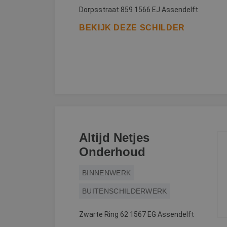
Dorpsstraat 859 1566 EJ Assendelft
lidc
Micr
_clsk
Corp
BEKIJK DEZE SCHILDER
.link
MUID
Micr
Corp
_clck
.clar
_fbp
Meta
Inc.
.bete
test_cookie
Goog
.doub
Altijd Netjes
MR
Micr
Corp
Onderhoud
.c.bi
MR
Micr
BINNENWERK
Corp
.c.cla
BUITENSCHILDERWERK
bcookie
Micr
Corp
.link
Zwarte Ring 62 1567 EG Assendelft