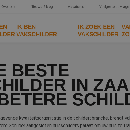
Over ons
Nieuws & blog
Vacatures
Veelgestelde vrage
EEN
IK BEN
IK ZOEK EEN
VA
LDER
VAKSCHILDER
VAKSCHILDER
ZO
E BESTE
HILDER IN ZA
 BETERE SCHIL
gevende kwaliteitsorganisatie in de schildersbranche, brengt v
tere Schilder aangesloten huisschilders paraat om uw huis te tr