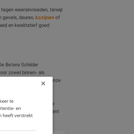
 tegen weersinvloeden, terwijl
n gevels, deuren,
kozijnen
of
eid en kwalitatief goed
 De Betere Schilder
voor zowel binnen- als
e afwerkingen, wij zetten onze
×
keer te
is weer laat stralen. Onze
tentie- en
erk van topkwaliteit. U bent
 heeft verstrekt