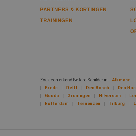
.bete
_ga
PARTNERS & KORTINGEN
S
IDE
Goog
TRAININGEN
L
.doub
O
lidc
Micr
_clsk
Corp
.link
MUID
Micr
Corp
_clck
.clar
Zoek een erkend Betere Schilder in:
Alkmaar
_fbp
Meta
Breda
Delft
Den Bosch
Den Ha
Inc.
.bete
Gouda
Groningen
Hilversum
Le
test_cookie
Goog
Rotterdam
Terneuzen
Tilburg
U
.doub
MR
Micr
Corp
.c.bi
MR
Micr