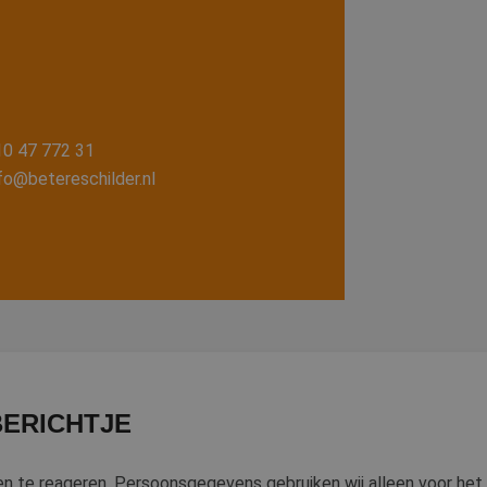
10 47 772 31
fo@betereschilder.nl
BERICHTJE
en te reageren. Persoonsgegevens gebruiken wij alleen voor het