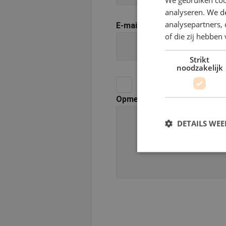
analyseren. We de
analysepartners,
E-mailadres
*
of die zij hebbe
Strikt
noodzakelijk
Ik geef De Betere Schil
Opmerkingen
DETAILS WE
S
Strikt noodzakelijke
accountbeheer. De we
Naam