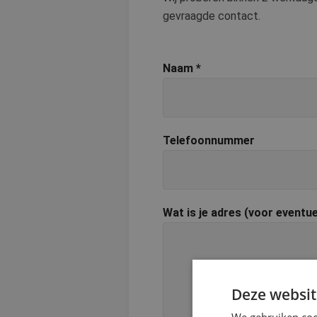
gevraagde contact.
Naam
*
Telefoonnummer
Wat is je adres (voor eventu
Deze websit
We gebruiken coo