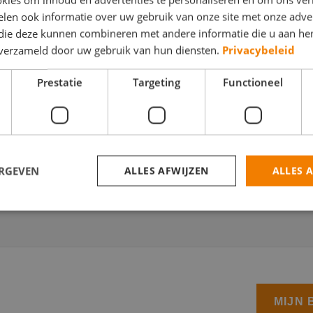
len ook informatie over uw gebruik van onze site met onze adver
 die deze kunnen combineren met andere informatie die u aan hen
n verzameld door uw gebruik van hun diensten.
Privacybeleid
Prestatie
Targeting
Functioneel
der toestemming om mijn gegevens te gebruiken conform onze
p
ERGEVEN
ALLES AFWIJZEN
ALLES 
trikt noodzakelijk
Prestatie
Targeting
Functioneel
Niet-geclassificee
 cookies maken de kernfunctionaliteiten van de website mogelijk, zoals gebruikersaanm
bsite kan niet goed worden gebruikt zonder de strikt noodzakelijke cookies.
Aanbieder
/
Domein
Vervaldatum
Omschrijving