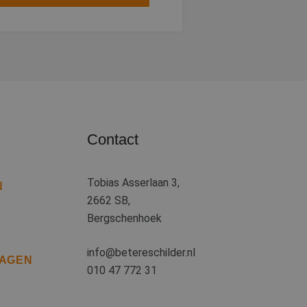
heid te maken
oor de website, om
 het gebruik van
 basis van de PHP-
ene doeleinden die
kerssessies te
een willekeurig
uikt, kan specifiek
eld is het behouden
iker tussen
Contact
kie-Script.com-
oekers te
e-Script.com is
Tobias Asserlaan 3,
N
ten op te slaan
ssentiële
2662 SB,
Bergschenhoek
jving
info@betereschilder.nl
RAGEN
010 47 772 31
cs om de
informatie uit over