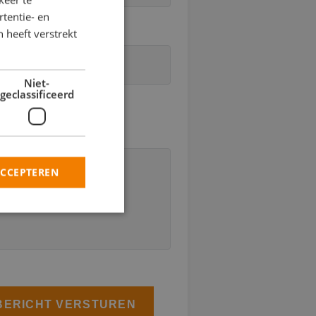
tentie- en
 heeft verstrekt
Niet-
geclassificeerd
rivacy verklaring
ACCEPTEREN
rd
elding en