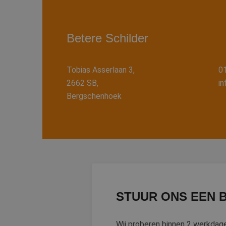
Betere Schilder
Tobias Asserlaan 3,
0
2662 SB,
in
Bergschenhoek
STUUR ONS EEN 
Wij proberen binnen 2 werkdag