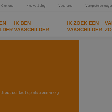
Over ons
Nieuws & blog
Vacatures
Veelgestelde vrage
EEN
IK BEN
IK ZOEK EEN
VA
LDER
VAKSCHILDER
VAKSCHILDER
ZO
 direct contact op als u een vraag