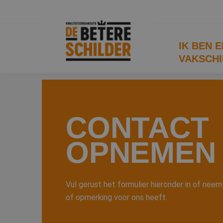
IK BEN 
VAKSCHI
CONTACT
OPNEMEN
Vul gerust het formulier hieronder in of neem
of opmerking voor ons heeft.