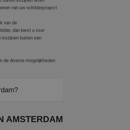
 buiten kozijnen laten
lannen van uw schilderproject.
jk van de
lder, dan kiest u voor
n kozijnen buiten een
en de diverse mogelijkheden
erdam?
t van de vorige
IN AMSTERDAM