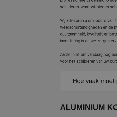
professionele afwerking. U hoe
schilderen, want wij bieden sch
Wij adviseren u om iedere vier to
weersomstandigheden en de kwal
duurzaamheid, kwaliteit en bet
investering is en we zorgen erv
Aarzel niet om vandaag nog een
voor het schilderen van uw bui
Hoe vaak moet j
Gemiddeld elke vier tot 
schilderbeurt.
ALUMINIUM K