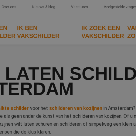
Over ons
Nieuws & blog
Vacatures
Veelgestelde vrage
EEN
IK BEN
IK ZOEK EEN
VA
LDER
VAKSCHILDER
VAKSCHILDER
ZO
 LATEN SCHIL
STERDAM
ikte schilder
voor het
schilderen van kozijnen
in Amsterdam? U
e als geen ander de kunst van het schilderen van kozijnen. Of u 
ozijnen wilt laten schuren en schilderen of simpelweg een klein a
nsen die de klus klaren.