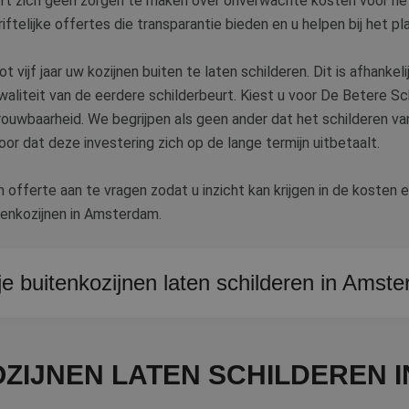
ft zich geen zorgen te maken over onverwachte kosten voor het
riftelijke offertes die transparantie bieden en u helpen bij het p
t vijf jaar uw kozijnen buiten te laten schilderen. Dit is afhankeli
iteit van de eerdere schilderbeurt. Kiest u voor De Betere Schi
rouwbaarheid. We begrijpen als geen ander dat het schilderen va
oor dat deze investering zich op de lange termijn uitbetaalt.
 offerte aan te vragen zodat u inzicht kan krijgen in de kosten 
tenkozijnen in Amsterdam.
e buitenkozijnen laten schilderen in Amst
vijf jaar, afhankelijk van de weersomstandigheden en de kwalitei
OZIJNEN LATEN SCHILDEREN 