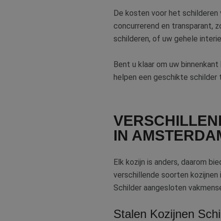
De kosten voor het schilderen va
lidc
Micr
_clsk
Corp
concurrerend en transparant, z
.link
schilderen, of uw gehele interi
MUID
Micr
Corp
_clck
.clar
Bent u klaar om uw binnenkant 
helpen een geschikte schilder 
_fbp
Meta
Inc.
.bete
test_cookie
Goog
VERSCHILLEN
.doub
IN AMSTERDA
MR
Micr
Corp
.c.bi
Elk kozijn is anders, daarom b
MR
Micr
Corp
verschillende soorten kozijnen
.c.cla
Schilder aangesloten vakmensen
bcookie
Micr
Corp
.link
Stalen Kozijnen Schi