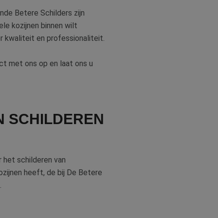
ende Betere Schilders zijn
or de goede werking
rity analytics
le kozijnen binnen wilt
 de sessie van de
ergaven te
 kwaliteit en professionaliteit.
ische doeleinden.
s een unieke
 microsoft-scripts.
ties en
ssen veel
bruikerservaring en
rs kunnen worden
ct met ons op en laat ons u
cten te leveren,
dom van Google) om
N SCHILDEREN
ies ondersteunt.
iken om het gebruik
r het schilderen van
iken om het gebruik
zijnen heeft, de bij De Betere
.
en van de inhoud