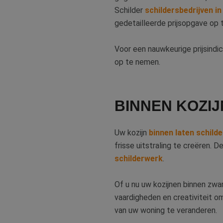
Schilder
schildersbedrijven in
gedetailleerde prijsopgave op t
CookieScriptConse
Voor een nauwkeurige prijsindi
op te nemen.
li_gc
BINNEN KOZI
Naam
Uw kozijn
binnen laten schild
Naam
fp_user_id
Aanb
frisse uitstraling te creëren. 
Naam
Dome
_ga_312XTDEH0W
schilderwerk
.
_gcl_au
Goog
.bete
_ga
Of u nu uw kozijnen binnen zwar
vaardigheden en creativiteit o
IDE
Goog
.doub
van uw woning te veranderen.