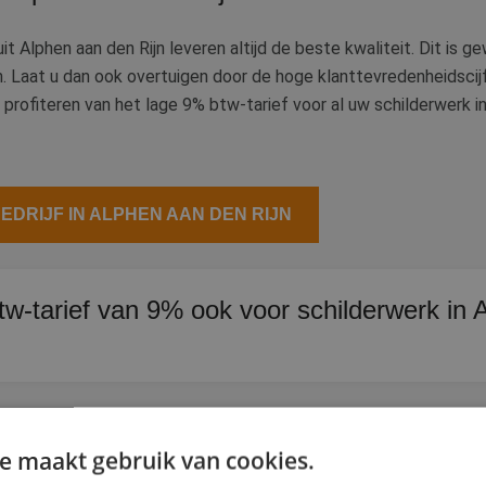
it Alphen aan den Rijn leveren altijd de beste kwaliteit. Dit is g
n. Laat u dan ook overtuigen door de hoge klanttevredenheidscijf
 profiteren van het lage 9% btw-tarief voor al uw schilderwerk in
DRIJF IN ALPHEN AAN DEN RIJN
btw-tarief van 9% ook voor schilderwerk in
wee jaar of ouder geldt het lage btw-tarief van 9% op schilderwe
u het standaardtarief van 21%.
s in Alphen vergelijken
e maakt gebruik van cookies.