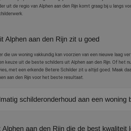
er uit de regio van Alphen aan den Rijn komt graag bij u langs v
childerwerk.
it Alphen aan den Rijn zit u goed
r die uw woning vakkundig kan voorzien van een nieuwe laag verf
n keuze uit de beste schilders uit Alphen aan den Rijn. Of het n
vies, met een erkende Betere Schilder zit u altijd goed. Maak d
en aan den Rijn voor het beste resultaat.
matig schilderonderhoud aan een woning b
zijnen, deuren en andere houten delen voorkomt houtrot, wat op 
te herstellen. Een vakschilder inschakelen voordat problemen zi
 Alphen aan den Rijn die de best kwaliteit 
achten tot het te laat is.