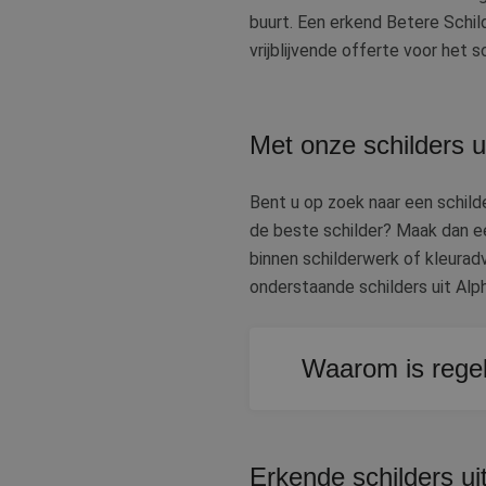
buurt. Een erkend Betere Schild
vrijblijvende offerte voor het s
Met onze schilders u
Bent u op zoek naar een schilde
de beste schilder? Maak dan ee
binnen schilderwerk of kleurad
onderstaande schilders uit Alph
Waarom is regel
Tijdig onderhoud aan ko
stuk kostbaarder is om 
Erkende schilders uit
daarmee goedkoper dan w