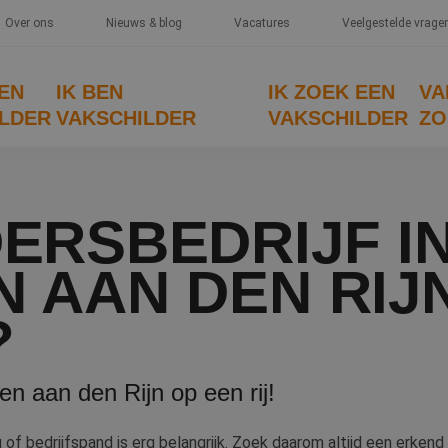
Over ons
Nieuws & blog
Vacatures
Veelgestelde vrage
EEN
IK BEN
IK ZOEK EEN
VA
LDER
VAKSCHILDER
VAKSCHILDER
ZO
ERSBEDRIJF I
 AAN DEN RIJ
?
hen aan den Rijn op een rij!
 bedrijfspand is erg belangrijk. Zoek daarom altijd een erkend sc