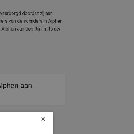
ewaarborgd doordat zij aan
ers van de schilders in Alphen
 Alphen aan den Rijn, mits uw
 Alphen aan
rk. Bij nieuwbouw of
×