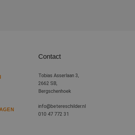
heid te maken
oor de website, om
 het gebruik van
 basis van de PHP-
ene doeleinden die
kerssessies te
een willekeurig
uikt, kan specifiek
eld is het behouden
iker tussen
Contact
kie-Script.com-
oekers te
e-Script.com is
Tobias Asserlaan 3,
N
2662 SB,
ten op te slaan
ssentiële
Bergschenhoek
info@betereschilder.nl
RAGEN
jving
010 47 772 31
cs om de