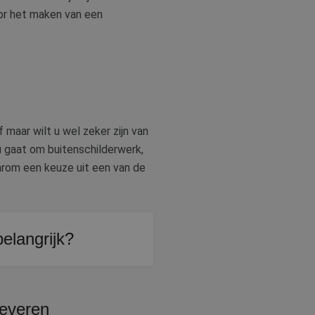
oor het maken van een
 maar wilt u wel zeker zijn van
u gaat om buitenschilderwerk,
aarom een keuze uit een van de
elangrijk?
de lange termijn een
chtbaar worden is
leveren