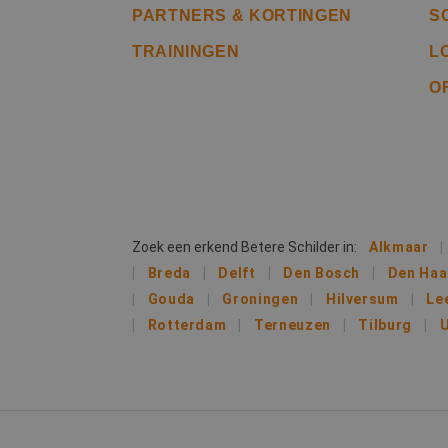
_gcl_au
Goog
PARTNERS & KORTINGEN
S
.bete
_ga
TRAININGEN
L
IDE
Goog
O
.doub
lidc
Micr
_clsk
Corp
.link
MUID
Micr
Corp
_clck
.clar
Zoek een erkend Betere Schilder in:
Alkmaar
Breda
Delft
Den Bosch
Den Ha
_fbp
Meta
Gouda
Groningen
Hilversum
Le
Inc.
.bete
Rotterdam
Terneuzen
Tilburg
U
test_cookie
Goog
.doub
MR
Micr
Corp
.c.bi