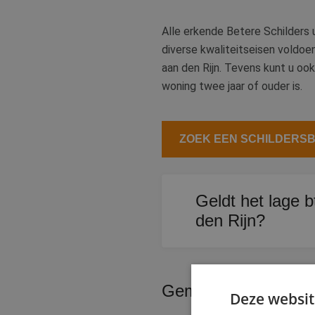
Alle erkende Betere Schilders u
diverse kwaliteitseisen voldoe
aan den Rijn. Tevens kunt u ook
woning twee jaar of ouder is.
ZOEK EEN SCHILDERSBE
Geldt het lage 
den Rijn?
Ja, voor woningen van t
bedrijfspanden betaalt 
Gemakkelijk schilder
Deze websit