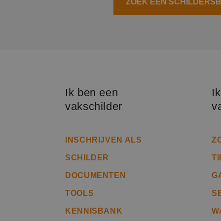
ZOEK EEN SCHILDERSBE
__cf_bm
PHPSESSID
Ik ben een
I
vakschilder
v
CookieScriptConse
INSCHRIJVEN ALS
Z
li_gc
SCHILDER
T
DOCUMENTEN
G
Naam
TOOLS
S
Naam
fp_user_id
Aanb
Naam
Dome
KENNISBANK
W
_ga_312XTDEH0W