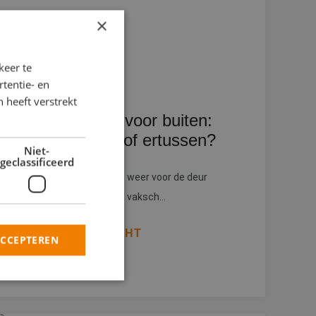
×
keer te
tentie- en
 heeft verstrekt
Juiste kwast voor buiten:
stug, soepel of ertussen?
Niet-
geclassificeerd
Nu het buitenseizoen weer voor de deur
staat, schakelen veel vaksch...
LEES DIT BERICHT
ACCEPTEREN
rd