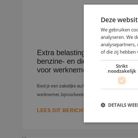
Deze websit
We gebruiken coo
analyseren. We de
analysepartners,
Extra belasting op zakelijke
of die zij hebbe
benzine- en dieselauto’s
Strikt
voor werknemers
noodzakelijk
Bied je een zakelijke auto aan jouw
werknemer, bijvoorbeeld een aut...
DETAILS WE
LEES DIT BERICHT
S