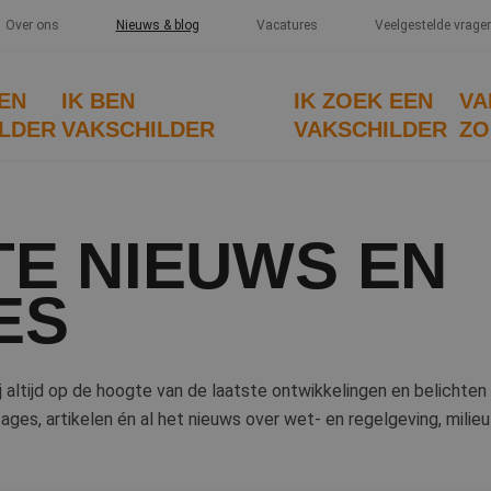
Over ons
Nieuws & blog
Vacatures
Veelgestelde vrage
EEN
IK BEN
IK ZOEK EEN
VA
LDER
VAKSCHILDER
VAKSCHILDER
ZO
TE NIEUWS EN
ES
wij altijd op de hoogte van de laatste ontwikkelingen en belichte
ges, artikelen én al het nieuws over wet- en regelgeving, milieu 