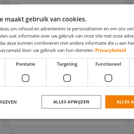
e maakt gebruik van cookies.
kies om inhoud en advertenties te personaliseren en om ons ver
len ook informatie over uw gebruik van onze site met onze adver
 die deze kunnen combineren met andere informatie die u aan hen
Doe mee met de
n verzameld door uw gebruik van hun diensten.
Privacybeleid
SchildersVakprijs en
Prestatie
Targeting
Functioneel
ontvang een cadeau!
Als kwaliteitsorganisatie staan wij voor de
kwaliteit van aangeslot...
ERGEVEN
ALLES AFWIJZEN
ALLES 
LEES DIT BERICHT
trikt noodzakelijk
Prestatie
Targeting
Functioneel
Niet-geclassificee