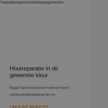
elding en
heid te maken
oor de website, om
 het gebruik van
 basis van de PHP-
ene doeleinden die
kerssessies te
een willekeurig
uikt, kan specifiek
eld is het behouden
iker tussen
Houtreparatie in de
kie-Script.com-
gewenste kleur
oekers te
e-Script.com is
Repair Care introduceert een set van 6
ten op te slaan
ssentiële
universele kleurpigmenten vo...
LEES DIT BERICHT