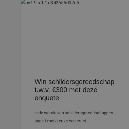
Strikt noodzakelijke
accountbeheer. De we
Naam
__cf_bm
PHPSESSID
Win schildersgereedschap
CookieScriptConse
t.w.v. €300 met deze
enquete
li_gc
In de wereld van schildersgereedschappen
speelt merkkeuze een cruci...