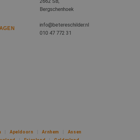
ies ondersteunt.
2662 SB,
Bergschenhoek
iken om het gebruik
info@betereschilder.nl
RAGEN
iken om het gebruik
010 47 772 31
en van de inhoud
s een unieke
 microsoft-scripts.
ssen veel
rs kunnen worden
or de goede werking
iken om het gebruik
uiker de website
ruiker mogelijk
m
Apeldoorn
Arnhem
Assen
evoland
Friesland
Gelderland