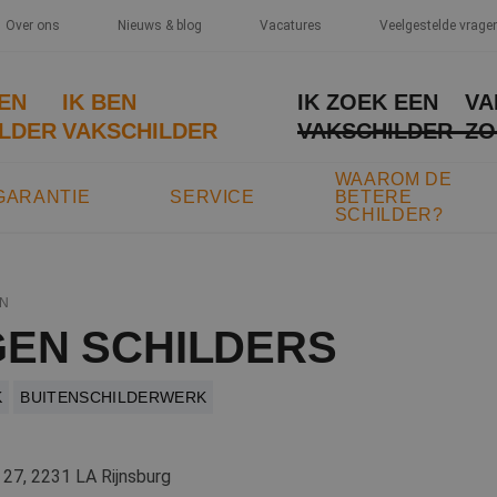
Over ons
Nieuws & blog
Vacatures
Veelgestelde vrage
EEN
IK BEN
IK ZOEK EEN
VA
LDER
VAKSCHILDER
VAKSCHILDER
ZO
WAAROM DE
GARANTIE
SERVICE
BETERE
SCHILDER?
N
EN SCHILDERS
K
BUITENSCHILDERWERK
27, 2231 LA Rijnsburg