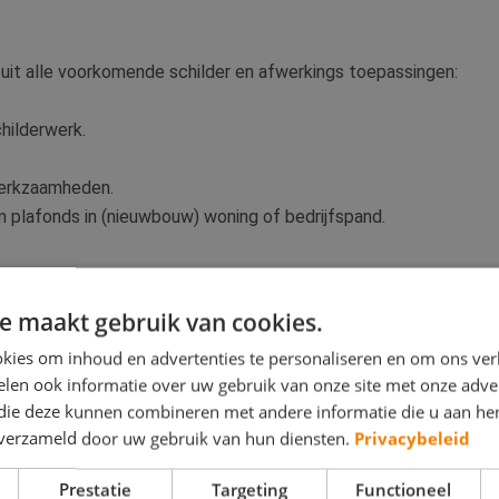
t alle voorkomende schilder en afwerkings toepassingen:
hilderwerk.
werkzaamheden.
 plafonds in (nieuwbouw) woning of bedrijfspand.
e maakt gebruik van cookies.
kies om inhoud en advertenties te personaliseren en om ons ver
len ook informatie over uw gebruik van onze site met onze adver
 die deze kunnen combineren met andere informatie die u aan hen
n verzameld door uw gebruik van hun diensten.
Privacybeleid
Prestatie
Targeting
Functioneel