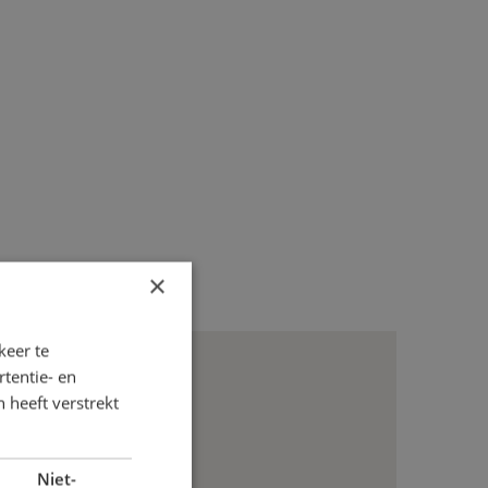
×
keer te
tentie- en
 heeft verstrekt
Niet-