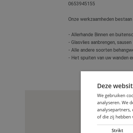
0653945155
Onze werkzaamheden bestaan ui
- Allerhande Binnen en buitensc
- Glasvlies aanbrengen, sausen
- Alle andere soorten behang
- Het spuiten van uw wanden en
Deze websit
We gebruiken coo
analyseren. We de
analysepartners,
of die zij hebbe
Strikt