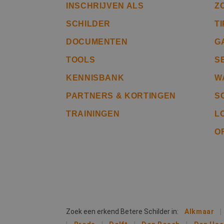
INSCHRIJVEN ALS
Z
SCHILDER
T
CookieScriptConse
DOCUMENTEN
G
TOOLS
S
li_gc
KENNISBANK
W
PARTNERS & KORTINGEN
S
TRAININGEN
L
Naam
O
Naam
fp_user_id
Aanb
Naam
Dome
_ga_312XTDEH0W
_gcl_au
Goog
.bete
_ga
IDE
Goog
.doub
Zoek een erkend Betere Schilder in:
Alkmaar