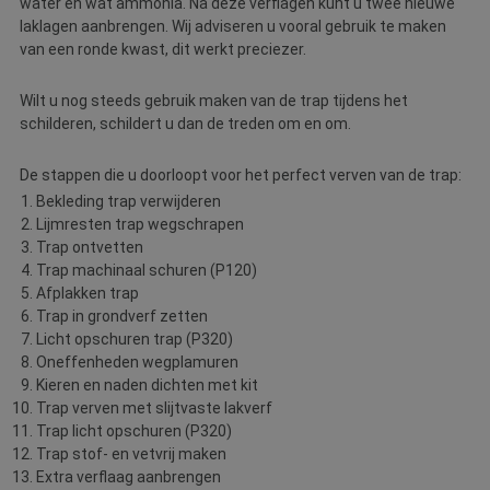
__cf_bm
30 minuten
D
water en wat ammonia. Na deze verflagen kunt u twee nieuwe
Cloudflare Inc.
w
.linkedin.com
laklagen aanbrengen. Wij adviseren u vooral gebruik te maken
o
t
van een ronde kwast, dit werkt preciezer.
m
Di
d
Wilt u nog steeds gebruik maken van de trap tijdens het
g
schilderen, schildert u dan de treden om en om.
t
o
v
De stappen die u doorloopt voor het perfect verven van de trap:
PHPSESSID
Sessie
C
PHP.net
Bekleding trap verwijderen
g
www.betereschilder.nl
ap
Lijmresten trap wegschrapen
b
Trap ontvetten
ta
id
Trap machinaal schuren (P120)
a
Afplakken trap
d
w
Trap in grondverf zetten
Google Privacy Policy
o
Licht opschuren trap (P320)
v
ge
Oneffenheden wegplamuren
t
Kieren en naden dichten met kit
H
g
Trap verven met slijtvaste lakverf
wi
Trap licht opschuren (P320)
g
n
Trap stof- en vetvrij maken
w
Extra verflaag aanbrengen
ka