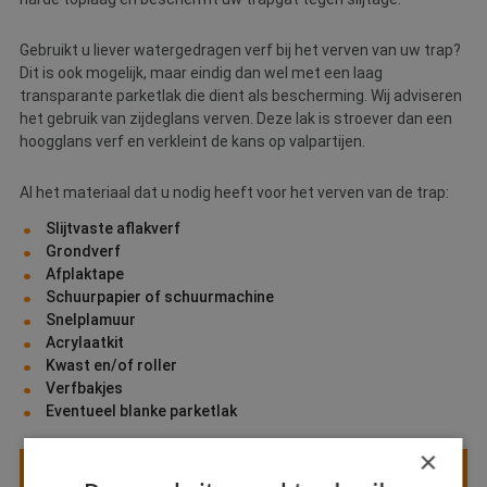
Gebruikt u liever watergedragen verf bij het verven van uw trap?
Dit is ook mogelijk, maar eindig dan wel met een laag
transparante parketlak die dient als bescherming. Wij adviseren
het gebruik van zijdeglans verven. Deze lak is stroever dan een
hoogglans verf en verkleint de kans op valpartijen.
Al het materiaal dat u nodig heeft voor het verven van de trap:
Slijtvaste aflakverf
Grondverf
Afplaktape
Schuurpapier of schuurmachine
Snelplamuur
Acrylaatkit
Kwast en/of roller
Verfbakjes
Eventueel blanke parketlak
×
UW TRAP LIEVER PROFESSIONEEL LATEN