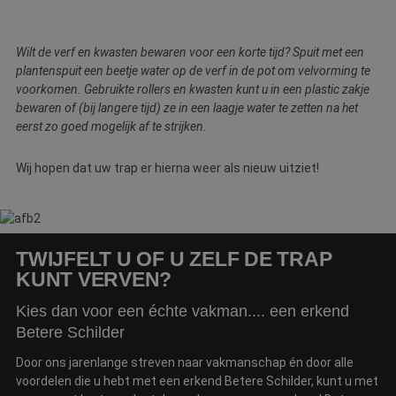
vo
e
vo
b
Wilt de verf en kwasten bewaren voor een korte tijd? Spuit met een
e
s
plantenspuit een beetje water op de verf in de pot om velvorming te
g
voorkomen. Gebruikte rollers en kwasten kunt u in een plastic zakje
pa
bewaren of (bij langere tijd) ze in een laagje water te zetten na het
CookieScriptConsent
4 weken 2
D
CookieScript
eerst zo goed mogelijk af te strijken.
dagen
w
www.betereschilder.nl
d
Sc
o
Wij hopen dat uw trap er hierna weer als nieuw uitziet!
c
v
o
c
v
Sc
n
TWIJFELT U OF U ZELF DE TRAP
co
KUNT VERVEN?
li_gc
5 maanden 3
W
LinkedIn
weken
o
Corporation
Kies dan voor een échte vakman.... een erkend
v
.linkedin.com
sl
Betere Schilder
g
co
Door ons jarenlange streven naar vakmanschap én door alle
es
d
voordelen die u hebt met een erkend Betere Schilder, kunt u met