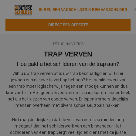
IK BEN EEN VAKSCHILDER
IK BEN VAKSCHILDER
DIRECT EEN OFFERTE
IK BEN EEN VAKSCHILDER
IK BEN VAKSCHILDER
TERUG NAAR TIPS
Documenten
IK ZOEK EEN VAKSCHILDER
VAKSCHILDER ZOEKEN
TRAP VERVEN
Tools
Hoe pakt u het schilderen van de trap aan?
Zoeken naar een schilder
DIRECT EEN OFFERTE
Wilt u uw trap verven of is uw trap beschadigd en wilt u er
Kennisbank
Tips
gewoon een nieuwe lik verf op hebben? Het schilderwerk van
een trap moet logischerwijs tegen een stootje kunnen en dus
Over ons
Trainingen
Garantie
krasvast zijn. Het goed verven van de trap is daarom essentieel,
net als het kiezen van goede verven. Er lopen immers dagelijks
Nieuws & blog
Partners
Service
mensen overheen met divers schoeisel, zoals hakken.
Vacatures
Infopakket
Waarom de betere schilder?
Het mag duidelijk zijn dat de verf van een trap minder lang
meegaat dan het schilderwerk van een binnendeur. Het
Veelgestelde vragen
Verfspuitbedrijf?
Binnenschilderwerk
schilderen van een trap vergt veel tijd en dient met de juiste