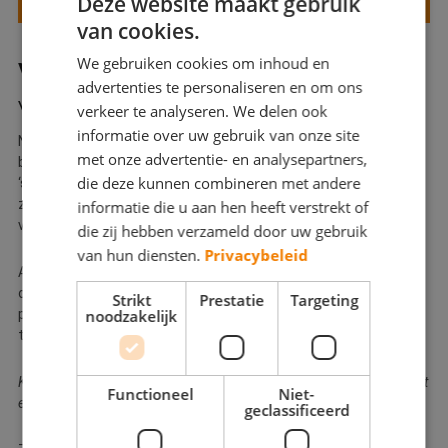
Deze website maakt gebruik
SCHILDEREN?
van cookies.
We gebruiken cookies om inhoud en
VOORDAT U DE TRAP GAAT VERVEN
advertenties te personaliseren en om ons
Voorbehandeling voor het schilderwerk
verkeer te analyseren. We delen ook
informatie over uw gebruik van onze site
Net als bij het verven van
deuren
en
kozijnen
is het van groot
met onze advertentie- en analysepartners,
belang het houtwerk van uw trapgat op de juiste manier
die deze kunnen combineren met andere
‘schilderklaar’ te maken. Is de verf aan het afbladderen en/of
zitten er beschadigingen op de trap? Lees onze tips voor het
informatie die u aan hen heeft verstrekt of
verven van uw trap.
die zij hebben verzameld door uw gebruik
van hun diensten.
Privacybeleid
Als op de gehele trap de verf afbladdert is het noodzakelijk de
oude verflaag overal te verwijderen. Is dit slechts op enkele
Strikt
Prestatie
Targeting
plekken het geval hoeft u alleen op die plekken de oude verflaag
noodzakelijk
te verwijderen.
Kleine beschadigingen aan uw trapgat kunt u het beste herstellen met
Functioneel
Niet-
een twee-componenten plamuur.
geclassificeerd