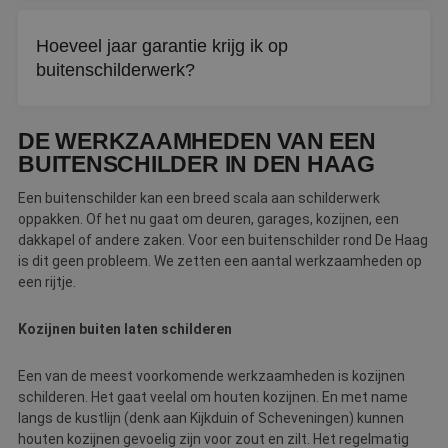
Bij een uurprijs betaalt u voor de daadwerkelijk bestede
tijd, terwijl bij een m2-prijs vooraf een totaalbedrag wordt
Hoeveel jaar garantie krijg ik op
afgesproken. Een vaste prijs per m2 geeft overigens meer
buitenschilderwerk?
zekerheid over de totale kosten.
Bij een erkende vakschilder kunt u rekenen op minimaal
DE WERKZAAMHEDEN VAN EEN
drie jaar garantie op buitenschilderwerk. De exacte
voorwaarden hangen af van wat er vooraf is afgesproken
BUITENSCHILDER IN DEN HAAG
over de werkzaamheden.
Een buitenschilder kan een breed scala aan schilderwerk
oppakken. Of het nu gaat om deuren, garages, kozijnen, een
dakkapel of andere zaken. Voor een buitenschilder rond De Haag
is dit geen probleem. We zetten een aantal werkzaamheden op
een rijtje.
Kozijnen buiten laten schilderen
Een van de meest voorkomende werkzaamheden is kozijnen
schilderen. Het gaat veelal om houten kozijnen. En met name
langs de kustlijn (denk aan Kijkduin of Scheveningen) kunnen
houten kozijnen gevoelig zijn voor zout en zilt. Het regelmatig