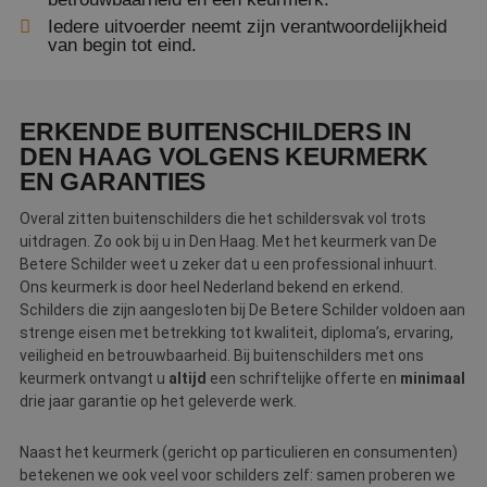
m
Di
Iedere uitvoerder neemt zijn verantwoordelijkheid
d
van begin tot eind.
g
t
o
v
ERKENDE BUITENSCHILDERS IN
PHPSESSID
Sessie
C
PHP.net
g
www.betereschilder.nl
DEN HAAG VOLGENS KEURMERK
ap
EN GARANTIES
b
ta
id
Overal zitten buitenschilders die het schildersvak vol trots
a
d
uitdragen. Zo ook bij u in Den Haag. Met het keurmerk van De
w
Betere Schilder weet u zeker dat u een professional inhuurt.
Google Privacy Policy
o
v
Ons keurmerk is door heel Nederland bekend en erkend.
ge
Schilders die zijn aangesloten bij De Betere Schilder voldoen aan
t
H
strenge eisen met betrekking tot kwaliteit, diploma’s, ervaring,
g
veiligheid en betrouwbaarheid. Bij buitenschilders met ons
wi
g
keurmerk ontvangt u
altijd
een schriftelijke offerte en
minimaal
n
drie jaar garantie op het geleverde werk.
w
ka
vo
e
Naast het keurmerk (gericht op particulieren en consumenten)
vo
betekenen we ook veel voor schilders zelf: samen proberen we
b