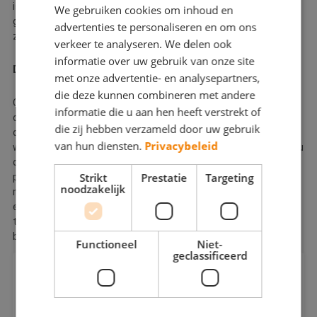
is en voorziet u van het juiste advies. Dit advies is deels
We gebruiken cookies om inhoud en
gebaseerd op de vochtigheidsgraad van de huidige verf die erop
advertenties te personaliseren en om ons
zit.
verkeer te analyseren. We delen ook
informatie over uw gebruik van onze site
Dakgoot laten verven
met onze advertentie- en analysepartners,
die deze kunnen combineren met andere
Ook een dakgoot verven is een belangrijk onderdeel van het
informatie die u aan hen heeft verstrekt of
onderhoud. Met een goede beschermende verflaag op de
die zij hebben verzameld door uw gebruik
onderkant van de dakgoot voorkomt u lekkages en
van hun diensten.
Privacybeleid
wateroverlast. Dit is een klus die een buitenschilder graag voor u
oppakt. De prijs voor het schilderen van een dakgoot verschilt
Strikt
Prestatie
Targeting
per vakschilder en van andere omstandigheden, zoals het
noodzakelijk
materiaal waarmee de dakgoot gemaakt is. U kunt bijvoorbeeld
een pvc-dakgoot laten schilderen, maar ook een kunststof,
trespa of houten dakgoot. Vraag meerdere offertes op bij
buitenschilders bij u in de buurt en vergelijk de aanbiedingen!
Functioneel
Niet-
geclassificeerd
Heeft zeelucht invloed op
buitenschilderwerk?