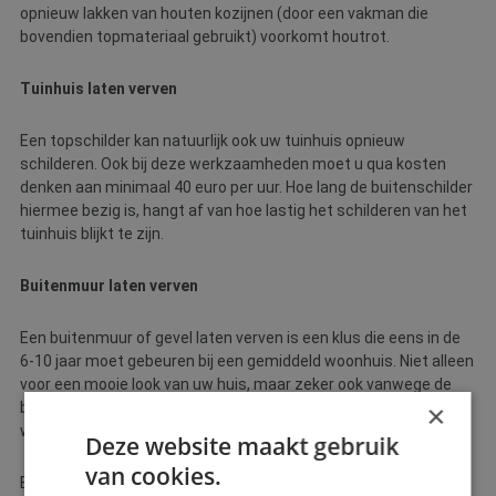
opnieuw lakken van houten kozijnen (door een vakman die
bovendien topmateriaal gebruikt) voorkomt houtrot.
Tuinhuis laten verven
Een topschilder kan natuurlijk ook uw tuinhuis opnieuw
schilderen. Ook bij deze werkzaamheden moet u qua kosten
denken aan minimaal 40 euro per uur. Hoe lang de buitenschilder
hiermee bezig is, hangt af van hoe lastig het schilderen van het
tuinhuis blijkt te zijn.
Buitenmuur laten verven
Een buitenmuur of gevel laten verven is een klus die eens in de
6-10 jaar moet gebeuren bij een gemiddeld woonhuis. Niet alleen
voor een mooie look van uw huis, maar zeker ook vanwege de
×
beschermende factor. De verf beschermt namelijk tegen
weersomstandigheden als zon, regen en vrieskou.
Deze website maakt gebruik
van cookies.
Een vakschilder zal goed kijken hoe de situatie op dat moment