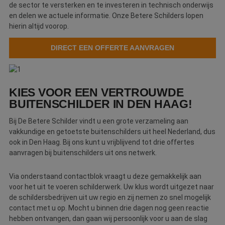
e
de sector te versterken en te investeren in technisch onderwijs
s
en delen we actuele informatie. Onze Betere Schilders lopen
g
pa
hierin altijd voorop.
CookieScriptConsent
4 weken 2
D
CookieScript
dagen
w
DIRECT EEN OFFERTE AANVRAGEN
www.betereschilder.nl
d
Sc
o
c
v
o
KIES VOOR EEN VERTROUWDE
c
BUITENSCHILDER IN DEN HAAG!
v
Sc
n
Bij De Betere Schilder vindt u een grote verzameling aan
co
vakkundige en getoetste buitenschilders uit heel Nederland, dus
li_gc
5 maanden 3
W
LinkedIn
ook in Den Haag. Bij ons kunt u vrijblijvend tot drie offertes
weken
o
Corporation
aanvragen bij buitenschilders uit ons netwerk.
v
.linkedin.com
sl
g
co
Via onderstaand contactblok vraagt u deze gemakkelijk aan
es
voor het uit te voeren schilderwerk. Uw klus wordt uitgezet naar
d
de schildersbedrijven uit uw regio en zij nemen zo snel mogelijk
contact met u op. Mocht u binnen drie dagen nog geen reactie
hebben ontvangen, dan gaan wij persoonlijk voor u aan de slag