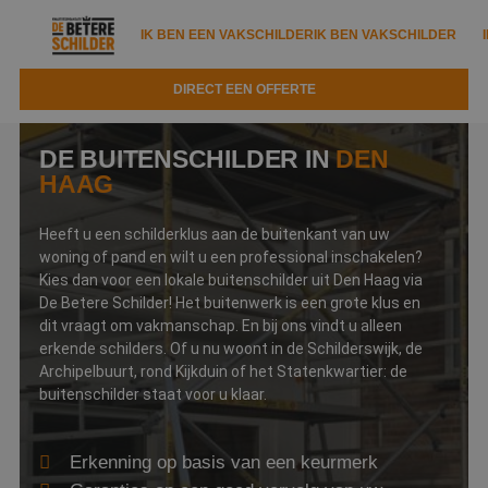
IK BEN EEN VAKSCHILDER
IK BEN VAKSCHILDER
DIRECT EEN OFFERTE
IK BEN EEN VAKSCHILDER
IK BEN VAKSCHILDER
DE BUITENSCHILDER IN
DEN
Documenten
HAAG
IK ZOEK EEN VAKSCHILDER
VAKSCHILDER ZOEKEN
Tools
Zoeken naar een schilder
Heeft u een schilderklus aan de buitenkant van uw
DIRECT EEN OFFERTE
woning of pand en wilt u een professional inschakelen?
Kennisbank
Kies dan voor een lokale buitenschilder uit Den Haag via
Tips
De Betere Schilder! Het buitenwerk is een grote klus en
Over ons
Trainingen
dit vraagt om vakmanschap. En bij ons vindt u alleen
Garantie
erkende schilders. Of u nu woont in de Schilderswijk, de
Nieuws & blog
Partners
Archipelbuurt, rond Kijkduin of het Statenkwartier: de
Service
buitenschilder staat voor u klaar.
Vacatures
Infopakket
Waarom de betere schilder?
Veelgestelde vragen
Erkenning op basis van een keurmerk
Verfspuitbedrijf?
Binnenschilderwerk