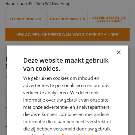
Händellaan 39, 2555 WC Den Haag
Webshop
BEZOEK WEBSITE VAN
Contact
BEL DEZE SCHILDER
E-MAIL DEZE SCHILDER
DEZE SCHILDER
Magazines
VRAAG EEN OFFERTE AAN VOOR DEZE SCHILDER
×
OVER KIPP & HOP
Deze website maakt gebruik
SCHILDERWERKEN
van cookies.
Sinds 2002 kunt u bij ons terecht voor alle soort schilderwerk en
We gebruiken cookies om inhoud en
onderhoud.
advertenties te personaliseren en om ons
verkeer te analyseren. We delen ook
Daarnaast zijn wij gespecialiseerd in het maken en uitvoeren
informatie over uw gebruik van onze site
van een duurzaam meerjaren onderhoud plan voor VVE's. Ook
met onze advertentie- en analysepartners,
het toepassen van klassiek schilderwerk aan oude en/of
die deze kunnen combineren met andere
monumentale panden behoort tot onze specialiteit.
informatie die u aan hen heeft verstrekt of
Neemt u gerust contact met ons op!
die zij hebben verzameld door uw gebruik