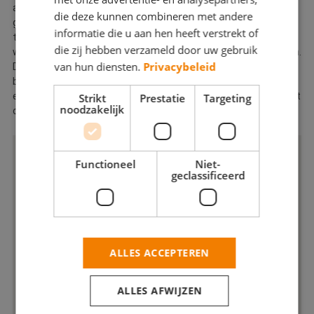
als schilder. We informeren u via deze weg of via een aanvullend
die deze kunnen combineren met andere
gesprek graag over onze organisatie, diensten en het
informatie die u aan hen heeft verstrekt of
totaalonderhoud concept. Wij willen graag inspelen op uw
die zij hebben verzameld door uw gebruik
wensen door een luisterend oor te hebben en adviezen te geven.
van hun diensten.
Privacybeleid
Dat kan alleen als wij de tijd voor u nemen. Heeft u na het
bezoeken van deze site nog vragen of opmerkingen, of wilt u
een offerte aanvragen? Dan kunt u altijd vrijblijvend contact met
Strikt
Prestatie
Targeting
noodzakelijk
ons opnemen
Functioneel
Niet-
geclassificeerd
ALLES ACCEPTEREN
ALLES AFWIJZEN