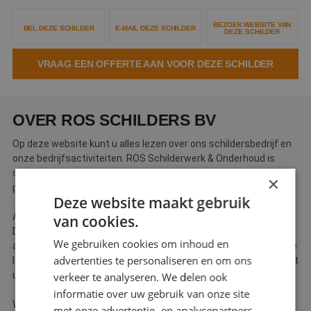
Webshop
BEZOEK WEBSITE VAN
BEL DEZE SCHILDER
E-MAIL DEZE SCHILDER
DEZE SCHILDER
Contact
VRAAG EEN OFFERTE AAN VOOR DEZE SCHILDER
Magazines
OVER ROS SCHILDERS BV
Op deze website kunt u alles lezen over ons schildersbedrijf en
onze bedrijfsactiviteiten. ROS Schilderwerk & Onderhoud is
specialist in schilder- en renovatiewerken voor zowel de
×
particuliere als zakelijke markt.
Deze website maakt gebruik
Al meer dan 40 jaar is ons personeel actief in het schildersvak.
van cookies.
Door deze ervaring zijn wij in staat om op een professionele en
We gebruiken cookies om inhoud en
adequate wijze werk van hoogstaande en duurzame kwaliteit te
advertenties te personaliseren en om ons
leveren. De leidraad is dat onze klant tevreden moet zijn. Zo kunt
u volop genieten van uw geschilderde woning of bedrijfspand.
verkeer te analyseren. We delen ook
informatie over uw gebruik van onze site
Wij geven onze klanten graag een inzage in ons vakmanschap
met onze advertentie- en analysepartners,