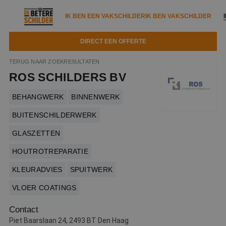
IK BEN EEN VAKSCHILDER
IK BEN VAKSCHILDER
DIRECT EEN OFFERTE
IK BEN EEN VAKSCHILDER
IK BEN VAKSCHILDER
TERUG NAAR ZOEKRESULTATEN
ROS SCHILDERS BV
Documenten
IK ZOEK EEN VAKSCHILDER
VAKSCHILDER ZOEKEN
BEHANGWERK
BINNENWERK
Tools
Zoeken naar een schilder
DIRECT EEN OFFERTE
BUITENSCHILDERWERK
Kennisbank
Tips
GLASZETTEN
Over ons
Trainingen
HOUTROTREPARATIE
Garantie
Nieuws & blog
KLEURADVIES
SPUITWERK
Partners
Service
VLOER COATINGS
Vacatures
Infopakket
Waarom de betere schilder?
Contact
Veelgestelde vragen
Verfspuitbedrijf?
Binnenschilderwerk
Piet Baarslaan 24, 2493 BT Den Haag