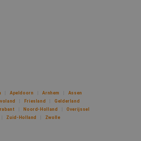
heid te maken
oor de website, om
 het gebruik van
 basis van de PHP-
ene doeleinden die
kerssessies te
een willekeurig
uikt, kan specifiek
eld is het behouden
iker tussen
kie-Script.com-
oekers te
e-Script.com is
m
Apeldoorn
Arnhem
Assen
ten op te slaan
evoland
Friesland
Gelderland
ssentiële
rabant
Noord-Holland
Overijssel
Zuid-Holland
Zwolle
jving