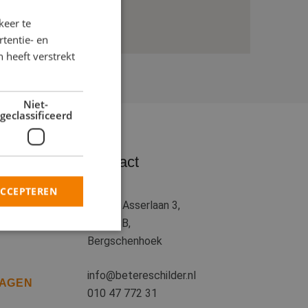
keer te
tentie- en
 heeft verstrekt
Niet-
geclassificeerd
Contact
ACCEPTEREN
Tobias Asserlaan 3,
N
2662 SB,
Bergschenhoek
rd
info@betereschilder.nl
RAGEN
elding en
010 47 772 31