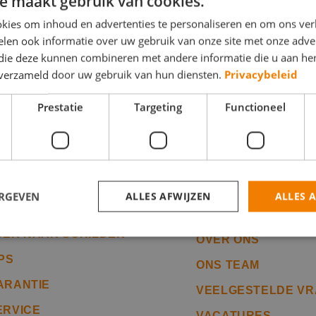
e maakt gebruik van cookies.
kies om inhoud en advertenties te personaliseren en om ons ver
len ook informatie over uw gebruik van onze site met onze adver
 die deze kunnen combineren met andere informatie die u aan hen
n verzameld door uw gebruik van hun diensten.
Privacybeleid
Prestatie
Targeting
Functioneel
k zoek een
Overige pagina's
akschilder
ERGEVEN
ALLES AFWIJZEN
ALLES 
CONTACT OPNEME
OEK NAAR SCHILDER
OVER ONS
IPS
ONS TEAM
trikt noodzakelijk
Prestatie
Targeting
Functioneel
Niet-geclassificee
ARANTIE
VEELGESTELDE V
 cookies maken de kernfunctionaliteiten van de website mogelijk, zoals gebruikersaanm
bsite kan niet goed worden gebruikt zonder de strikt noodzakelijke cookies.
ERVICE
VACATURES