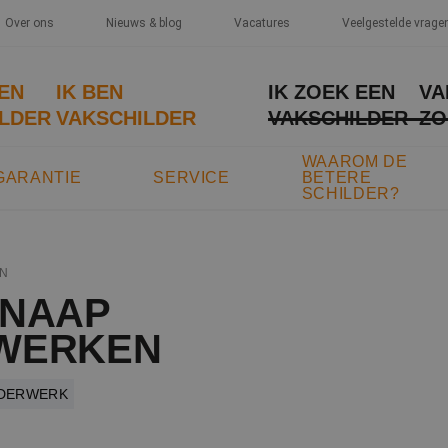
Over ons
Nieuws & blog
Vacatures
Veelgestelde vrage
EEN
IK BEN
IK ZOEK EEN
VA
LDER
VAKSCHILDER
VAKSCHILDER
ZO
WAAROM DE
GARANTIE
SERVICE
BETERE
SCHILDER?
N
KNAAP
WERKEN
LDERWERK