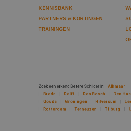
Naam
KENNISBANK
W
__cf_bm
PARTNERS & KORTINGEN
S
TRAININGEN
L
PHPSESSID
O
CookieScriptConse
Zoek een erkend Betere Schilder in:
Alkmaar
li_gc
Breda
Delft
Den Bosch
Den Ha
Gouda
Groningen
Hilversum
Le
Rotterdam
Terneuzen
Tilburg
U
Naam
Naam
fp_user_id
Aanb
Naam
Dome