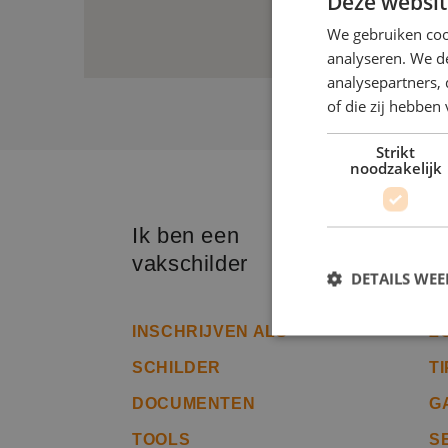
Deze websit
We gebruiken coo
analyseren. We de
analysepartners,
of die zij hebbe
Strikt
noodzakelijk
Ik ben een
I
vakschilder
v
DETAILS WE
INSCHRIJVEN ALS
Z
SCHILDER
T
S
DOCUMENTEN
G
Strikt noodzakelijke
accountbeheer. De we
TOOLS
S