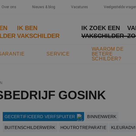
Over ons
Nieuws & blog
Vacatures
Veelgestelde vrage
EEN
IK BEN
IK ZOEK EEN
VA
LDER
VAKSCHILDER
VAKSCHILDER
ZO
WAAROM DE
GARANTIE
SERVICE
BETERE
SCHILDER?
N
SBEDRIJF GOSINK
GECERTIFICEERD VERFSPUITER
BINNENWERK
BUITENSCHILDERWERK
HOUTROTREPARATIE
KLEURADVI