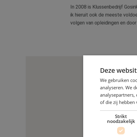
In 2008 is Klussenbedrijf Gosi
ik hieruit ook de meeste voldoen
volgen van opleidingen en door 
Deze websit
We gebruiken coo
analyseren. We de
analysepartners,
of die zij hebbe
Strikt
noodzakelijk