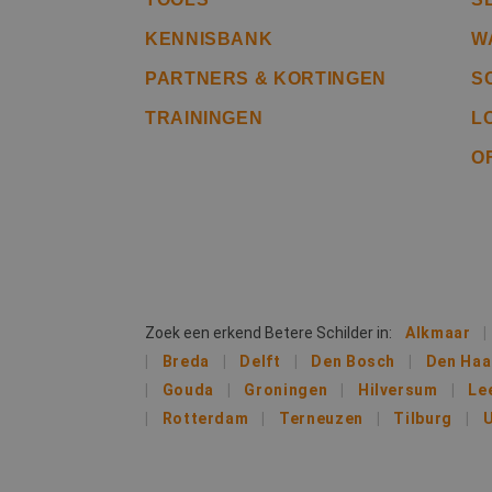
CookieScriptConse
KENNISBANK
W
PARTNERS & KORTINGEN
S
li_gc
TRAININGEN
L
O
Naam
Naam
fp_user_id
Aanb
Naam
Dome
_ga_312XTDEH0W
_gcl_au
Goog
.bete
_ga
Zoek een erkend Betere Schilder in:
Alkmaar
IDE
Goog
Breda
Delft
Den Bosch
Den Ha
.doub
Gouda
Groningen
Hilversum
Le
Rotterdam
Terneuzen
Tilburg
U
lidc
Micr
_clsk
Corp
.link