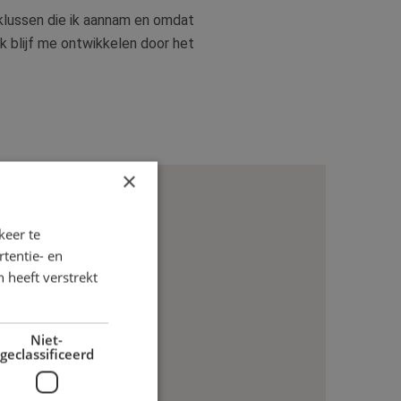
 klussen die ik aannam en omdat
Ik blijf me ontwikkelen door het
×
keer te
tentie- en
 heeft verstrekt
Niet-
geclassificeerd