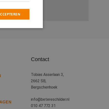
ACCEPTEREN
rd
elding en
Contact
heid te maken
oor de website, om
 het gebruik van
Tobias Asserlaan 3,
N
2662 SB,
 basis van de PHP-
ene doeleinden die
Bergschenhoek
kerssessies te
een willekeurig
uikt, kan specifiek
info@betereschilder.nl
eld is het behouden
RAGEN
iker tussen
010 47 772 31