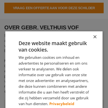
Webshop
VRAAG EEN OFFERTE AAN VOOR DEZE SCHILDER
Contact
Magazines
OVER GEBR. VELTHUIS VOF
×
Sinds 1946 voert Gebr. Velthuis hoogwaardig schilder- en
afwerkingswerk uit in de regio Groot Amsterdam. Onze klanten
Deze website maakt gebruik
variëren van woningbouwcorporaties en Verenigingen van
van cookies.
Eigenaren tot particulieren en stichtingen.
We gebruiken cookies om inhoud en
Meer dan 75 jaar vakmanschap in schilder- en onderhoudswerk.
advertenties te personaliseren en om ons
Gebr. Velthuis staat bekend om zijn jarenlange ervaring en
verkeer te analyseren. We delen ook
expertise in schilder- en onderhoudswerk. Wij werken met
informatie over uw gebruik van onze site
passie en precisie aan projecten, waarbij we altijd oog hebben
met onze advertentie- en analysepartners,
voor detail en duurzaamheid. Of het nu gaat om renovaties,
die deze kunnen combineren met andere
nieuwbouw of regulier onderhoud, wij zorgen voor een resultaat
dat voldoet aan de hoogste standaarden.
informatie die u aan hen heeft verstrekt of
die zij hebben verzameld door uw gebruik
van hun diensten.
Privacybeleid