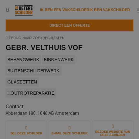
IK BEN EEN VAKSCHILDER
IK BEN VAKSCHILDER
DIRECT EEN OFFERTE
IK BEN EEN VAKSCHILDER
IK BEN VAKSCHILDER
TERUG NAAR ZOEKRESULTATEN
GEBR. VELTHUIS VOF
Documenten
IK ZOEK EEN VAKSCHILDER
VAKSCHILDER ZOEKEN
BEHANGWERK
BINNENWERK
Tools
Zoeken naar een schilder
DIRECT EEN OFFERTE
BUITENSCHILDERWERK
Kennisbank
Tips
GLASZETTEN
Over ons
Trainingen
HOUTROTREPARATIE
Garantie
Nieuws & blog
Partners
Contact
Service
Abberdaan 180, 1046 AB Amsterdam
Vacatures
Infopakket
Waarom de betere schilder?
Veelgestelde vragen
Verfspuitbedrijf?
BEZOEK WEBSITE VAN
BEL DEZE SCHILDER
E-MAIL DEZE SCHILDER
Binnenschilderwerk
DEZE SCHILDER