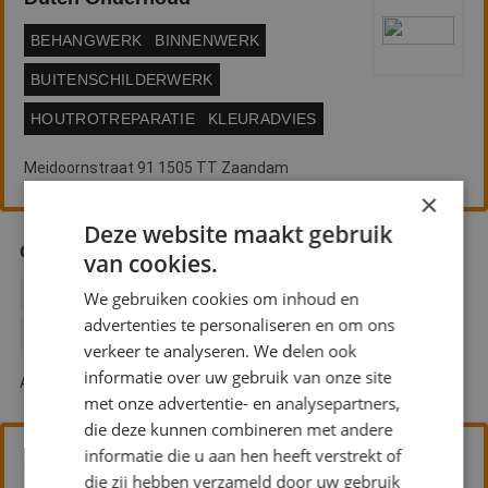
BEHANGWERK
BINNENWERK
BUITENSCHILDERWERK
HOUTROTREPARATIE
KLEURADVIES
Meidoornstraat 91 1505 TT Zaandam
×
Deze website maakt gebruik
Gebr. Velthuis VOF
van cookies.
BEHANGWERK
BINNENWERK
BUITENSCHILDERWERK
We gebruiken cookies om inhoud en
advertenties te personaliseren en om ons
GLASZETTEN
HOUTROTREPARATIE
verkeer te analyseren. We delen ook
informatie over uw gebruik van onze site
Abberdaan 180 1046 AB Amsterdam
met onze advertentie- en analysepartners,
die deze kunnen combineren met andere
informatie die u aan hen heeft verstrekt of
Schildersbedrijf Mauro van
die zij hebben verzameld door uw gebruik