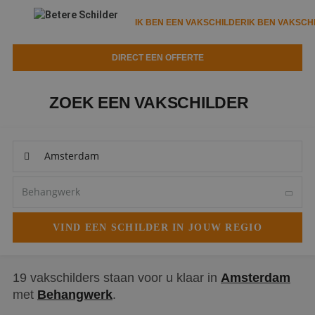
IK BEN EEN VAKSCHILDER
IK BEN VAKSCH
DIRECT EEN OFFERTE
IK BEN EEN VAKSCHILDER
IK BEN VAKSCHILDER
ZOEK EEN VAKSCHILDER
Documenten
IK ZOEK EEN VAKSCHILDER
VAKSCHILDER ZOEKEN
Tools
Zoeken naar een schilder
DIRECT EEN OFFERTE
Kennisbank
Tips
Over ons
Trainingen
Garantie
Nieuws & blog
Partners
Service
Vacatures
Infopakket
Waarom de betere schilder?
19 vakschilders staan voor u klaar in
Amsterdam
met
Behangwerk
.
Veelgestelde vragen
Verfspuitbedrijf?
Binnenschilderwerk