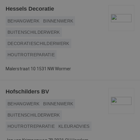
id
a
Hessels Decoratie
d
w
Google Privacy Policy
o
BEHANGWERK
BINNENWERK
v
ge
t
BUITENSCHILDERWERK
H
g
DECORATIESCHILDERWERK
wi
g
n
HOUTROTREPARATIE
w
ka
vo
Malerstraat 10 1531 NW Wormer
e
vo
b
e
s
Hofschilders BV
g
pa
BEHANGWERK
BINNENWERK
CookieScriptConsent
4 weken 2
D
CookieScript
dagen
w
www.betereschilder.nl
BUITENSCHILDERWERK
d
Sc
o
HOUTROTREPARATIE
KLEURADVIES
c
v
o