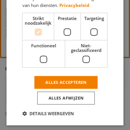
Rooijen
van hun diensten.
Privacybeleid
BEHANGWERK
BINNENWERK
Strikt
Prestatie
Targeting
noodzakelijk
BUITENSCHILDERWERK
HOUTROTREPARATIE
Functioneel
Niet-
Leverkruidweg 12 1508 WP Zaandam
geclassificeerd
Hardeman Schilderwerken
BEHANGWERK
BINNENWERK
ALLES ACCEPTEREN
BUITENSCHILDERWERK
ALLES AFWIJZEN
HOUTROTREPARATIE
SPUITWERK
DETAILS WEERGEVEN
Slijpmolen 1 1541 WB Koog aan de Zaan