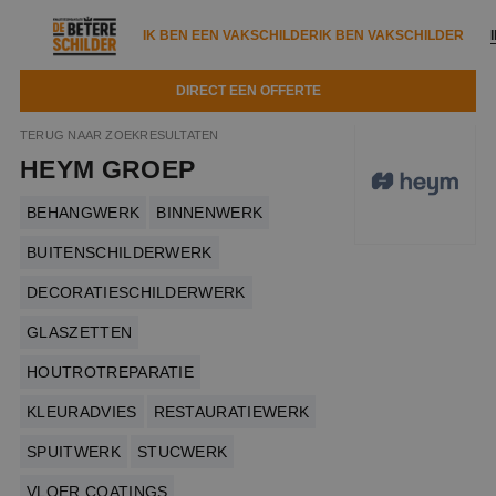
IK BEN EEN VAKSCHILDER
IK BEN VAKSCHILDER
DIRECT EEN OFFERTE
IK BEN EEN VAKSCHILDER
IK BEN VAKSCHILDER
TERUG NAAR ZOEKRESULTATEN
HEYM GROEP
Documenten
IK ZOEK EEN VAKSCHILDER
VAKSCHILDER ZOEKEN
BEHANGWERK
BINNENWERK
Tools
Zoeken naar een schilder
DIRECT EEN OFFERTE
BUITENSCHILDERWERK
Kennisbank
Tips
DECORATIESCHILDERWERK
Over ons
Trainingen
GLASZETTEN
Garantie
Nieuws & blog
HOUTROTREPARATIE
Partners
Service
KLEURADVIES
RESTAURATIEWERK
Vacatures
Infopakket
Waarom de betere schilder?
SPUITWERK
STUCWERK
Veelgestelde vragen
Verfspuitbedrijf?
Binnenschilderwerk
VLOER COATINGS