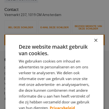
Webshop
Contact
Veemarkt 237, 1019 CM Amsterdam
Contact
Magazines
BEZOEK WEBSITE VAN
BEL DEZE SCHILDER
E-MAIL DEZE SCHILDER
DEZE SCHILDER
×
VRAAG EEN OFFERTE AAN VOOR DEZE SCHILDER
Deze website maakt gebruik
van cookies.
OVER HEYM GROEP
We gebruiken cookies om inhoud en
advertenties te personaliseren en om ons
Op zoek naar een schilder in Amsterdam? Bij ons ben je aan het
verkeer te analyseren. We delen ook
goede adres, voor zowel binnen- als buitenschilderwerk. Vol
informatie over uw gebruik van onze site
passie verfraaien en onderhouden we bijzondere en oude
woningen, kantoren en gebouwen in Amsterdam. Met een
met onze advertentie- en analysepartners,
omvangrijk portfolio en een bulk ervaring garanderen wij de
die deze kunnen combineren met andere
hoogste kwaliteit en service. En die kwaliteit gaat verder dan
informatie die u aan hen heeft verstrekt of
alleen het schilderwerk.
die zij hebben verzameld door uw gebruik
van hun diensten.
Privacybeleid