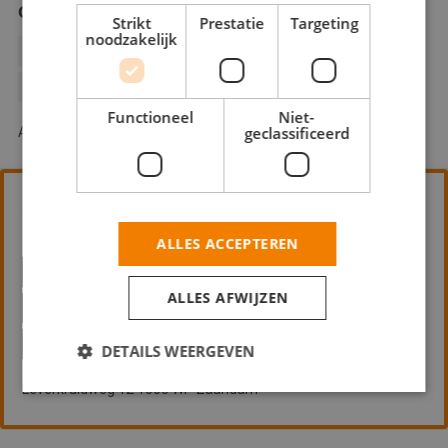
Gebr. Velthuis VOF
Strikt
Prestatie
Targeting
noodzakelijk
BEHANGWERK
BINNENWERK
BUITENSCHILDERWERK
GLASZETTEN
HOUTROTREPARATIE
Functioneel
Niet-
geclassificeerd
Abberdaan 180 1046 AB Amsterdam
Schildersbedrijf Mauro van
Rooijen
ALLES ACCEPTEREN
BEHANGWERK
BINNENWERK
ALLES AFWIJZEN
BUITENSCHILDERWERK
HOUTROTREPARATIE
DETAILS WEERGEVEN
Leverkruidweg 12 1508 WP Zaandam
Strikt noodzakelijk
Prestatie
Targeting