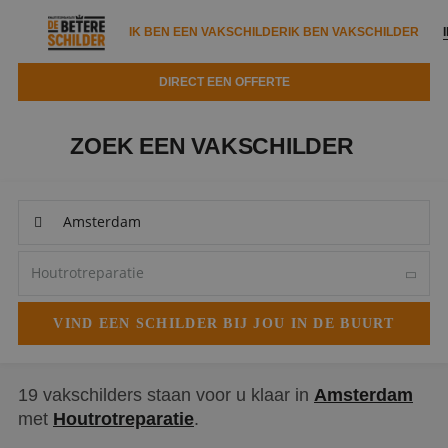
IK BEN EEN VAKSCHILDER
IK BEN VAKSCHILDER
DIRECT EEN OFFERTE
IK BEN EEN VAKSCHILDER
IK BEN VAKSCHILDER
ZOEK EEN VAKSCHILDER
Documenten
IK ZOEK EEN VAKSCHILDER
VAKSCHILDER ZOEKEN
Tools
Zoeken naar een schilder
DIRECT EEN OFFERTE
Kennisbank
Tips
Over ons
Trainingen
Garantie
Nieuws & blog
Partners
Service
Vacatures
Infopakket
Waarom de betere schilder?
19 vakschilders staan voor u klaar in
Amsterdam
met
Houtrotreparatie
.
Veelgestelde vragen
Verfspuitbedrijf?
Binnenschilderwerk