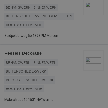
w
Google Privacy Policy
o
BEHANGWERK
BINNENWERK
v
ge
t
BUITENSCHILDERWERK
GLASZETTEN
H
g
HOUTROTREPARATIE
wi
g
n
w
Zuidpolderweg 5b 1398 PM Muiden
ka
vo
e
vo
b
Hessels Decoratie
e
s
g
BEHANGWERK
BINNENWERK
pa
BUITENSCHILDERWERK
CookieScriptConsent
4 weken 2
D
CookieScript
dagen
w
www.betereschilder.nl
d
DECORATIESCHILDERWERK
Sc
o
HOUTROTREPARATIE
c
v
o
c
Malerstraat 10 1531 NW Wormer
v
Sc