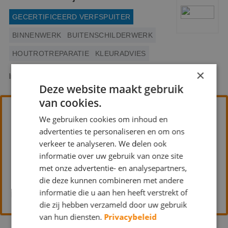
GECERTIFICEERD VERFSPUITER
BINNENWERK
BUITENSCHILDERWERK
HOUTROTREPARATIE
KLEURADVIES
×
Irisstraat 3 1511 ET Oostzaan
Deze website maakt gebruik
van cookies.
Dutch Onderhoud
We gebruiken cookies om inhoud en
advertenties te personaliseren en om ons
BEHANGWERK
BINNENWERK
verkeer te analyseren. We delen ook
BUITENSCHILDERWERK
informatie over uw gebruik van onze site
met onze advertentie- en analysepartners,
HOUTROTREPARATIE
KLEURADVIES
die deze kunnen combineren met andere
informatie die u aan hen heeft verstrekt of
Meidoornstraat 91 1505 TT Zaandam
die zij hebben verzameld door uw gebruik
van hun diensten.
Privacybeleid