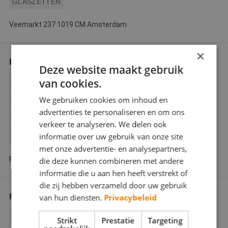
GLASZETTEN
Veemarkt 237 1019 CM Amsterdam
×
Dijkman & Co
Deze website maakt gebruik
van cookies.
BEHANGWERK
BINNENWERK
We gebruiken cookies om inhoud en
BUITENSCHILDERWERK
advertenties te personaliseren en om ons
DECORATIESCHILDERWERK
verkeer te analyseren. We delen ook
informatie over uw gebruik van onze site
GLASZETTEN
met onze advertentie- en analysepartners,
Fagelstraat 38 1052 GD Amsterdam
die deze kunnen combineren met andere
informatie die u aan hen heeft verstrekt of
die zij hebben verzameld door uw gebruik
Finishing 4 Amsterdam
van hun diensten.
Privacybeleid
BEHANGWERK
BINNENWERK
Strikt
Prestatie
Targeting