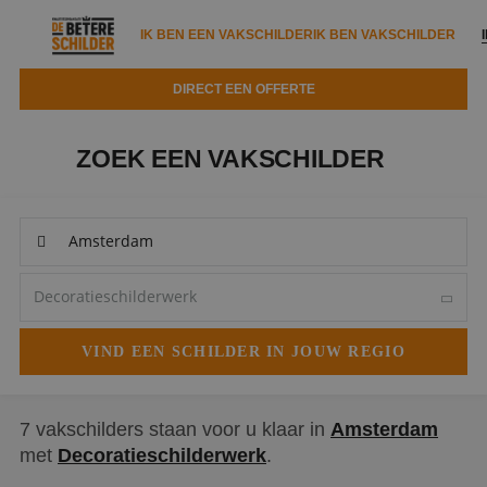
IK BEN EEN VAKSCHILDER
IK BEN VAKSCHILDER
DIRECT EEN OFFERTE
IK BEN EEN VAKSCHILDER
IK BEN VAKSCHILDER
ZOEK EEN VAKSCHILDER
Documenten
IK ZOEK EEN VAKSCHILDER
VAKSCHILDER ZOEKEN
Tools
Zoeken naar een schilder
DIRECT EEN OFFERTE
Kennisbank
Tips
Over ons
Trainingen
Garantie
Nieuws & blog
Partners
Service
Vacatures
Infopakket
Waarom de betere schilder?
7 vakschilders staan voor u klaar in
Amsterdam
met
Decoratieschilderwerk
.
Veelgestelde vragen
Verfspuitbedrijf?
Binnenschilderwerk