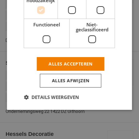
noodzakelijk
BUITENSCHILDERWERK
DECORATIESCHILDERWERK
Functioneel
Niet-
GLASZETTEN
geclassificeerd
Duinkerker 7 1121 JJ Landsmeer
Schilder de Wilde
ALLES ACCEPTEREN
BEHANGWERK
BINNENWERK
ALLES AFWIJZEN
BUITENSCHILDERWERK
DETAILS WEERGEVEN
DECORATIESCHILDERWERK
Ondernemingsweg 22 1422 DZ Uithoorn
Strikt noodzakelijk
Prestatie
Targeting
Functioneel
Niet-geclassificeerd
Hessels Decoratie