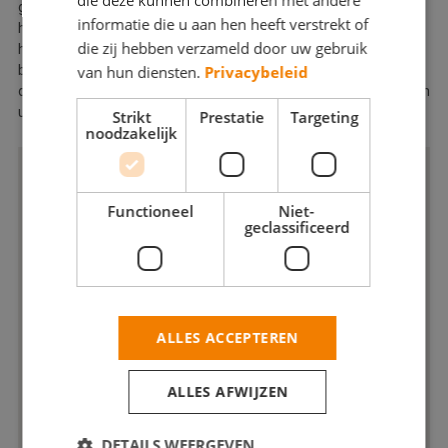
die deze kunnen combineren met andere
gebeurt nadat wij eerst een inventarisatie van de kwaliteit van
informatie die u aan hen heeft verstrekt of
het schilderwerk en de ondergrond (bijvoorbeeld op houtrot)
die zij hebben verzameld door uw gebruik
hebben gedaan. Vervolgens wordt het onderhoudsplan en
bijbehorende offerte opgesteld die Finishing 4 beide met u
van hun diensten.
Privacybeleid
doorneemt. U bepaalt uiteindelijk welke werkzaamheden worden
uitgevoerd en binnen welke tijdspanne dit dient te geschieden.
Strikt
Prestatie
Targeting
noodzakelijk
Functioneel
Niet-
geclassificeerd
ALLES ACCEPTEREN
ALLES AFWIJZEN
DETAILS WEERGEVEN