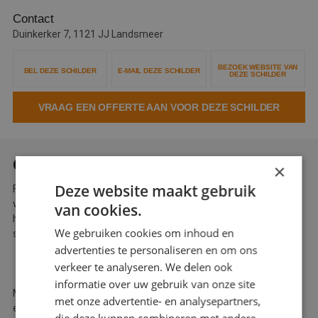
Webshop
Contact
Duinkerker 7, 1121 JJ Landsmeer
Contact
BEZOEK WEBSITE VAN
BEL DEZE SCHILDER
E-MAIL DEZE SCHILDER
Magazines
DEZE SCHILDER
VRAAG EEN OFFERTE AAN VOOR DEZE SCHILDER
OVER FINISHING 4 AMSTERDAM
×
Deze website maakt gebruik
Finishing 4 kan juist in deze maanden als winterschilder veel
voor u betekenen, zowel binnen als buiten. Onze vakmensen
van cookies.
hebben jarenlange ervaring en leveren de hoogste kwaliteit
We gebruiken cookies om inhoud en
schilderwerk tegen een scherpe prijs.
advertenties te personaliseren en om ons
verkeer te analyseren. We delen ook
informatie over uw gebruik van onze site
Maak vrijblijvend een afspraak en wij komen langs om een
met onze advertentie- en analysepartners,
eenmalig dan wel periodiek onderhoudsplan op te stellen. Dat