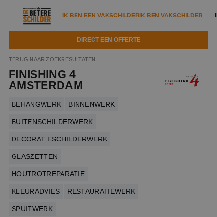
IK BEN EEN VAKSCHILDER
IK BEN VAKSCHILDER
DIRECT EEN OFFERTE
IK BEN EEN VAKSCHILDER
IK BEN VAKSCHILDER
TERUG NAAR ZOEKRESULTATEN
FINISHING 4
Documenten
IK ZOEK EEN VAKSCHILDER
VAKSCHILDER ZOEKEN
AMSTERDAM
Tools
Zoeken naar een schilder
BEHANGWERK
BINNENWERK
DIRECT EEN OFFERTE
Kennisbank
BUITENSCHILDERWERK
Tips
DECORATIESCHILDERWERK
Over ons
Trainingen
Garantie
GLASZETTEN
Nieuws & blog
Partners
Service
HOUTROTREPARATIE
Vacatures
Infopakket
Waarom de betere schilder?
KLEURADVIES
RESTAURATIEWERK
Veelgestelde vragen
Verfspuitbedrijf?
SPUITWERK
Binnenschilderwerk